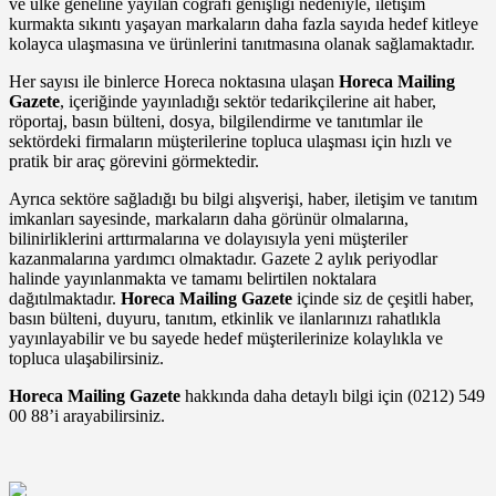
ve ülke geneline yayılan coğrafi genişliği nedeniyle, iletişim
kurmakta sıkıntı yaşayan markaların daha fazla sayıda hedef kitleye
kolayca ulaşmasına ve ürünlerini tanıtmasına olanak sağlamaktadır.
Her sayısı ile binlerce Horeca noktasına ulaşan
Horeca Mailing
Gazete
, içeriğinde yayınladığı sektör tedarikçilerine ait haber,
röportaj, basın bülteni, dosya, bilgilendirme ve tanıtımlar ile
sektördeki firmaların müşterilerine topluca ulaşması için hızlı ve
pratik bir araç görevini görmektedir.
Ayrıca sektöre sağladığı bu bilgi alışverişi, haber, iletişim ve tanıtım
imkanları sayesinde, markaların daha görünür olmalarına,
bilinirliklerini arttırmalarına ve dolayısıyla yeni müşteriler
kazanmalarına yardımcı olmaktadır. Gazete 2 aylık periyodlar
halinde yayınlanmakta ve tamamı belirtilen noktalara
dağıtılmaktadır.
Horeca Mailing Gazete
içinde siz de çeşitli haber,
basın bülteni, duyuru, tanıtım, etkinlik ve ilanlarınızı rahatlıkla
yayınlayabilir ve bu sayede hedef müşterilerinize kolaylıkla ve
topluca ulaşabilirsiniz.
Horeca Mailing Gazete
hakkında daha detaylı bilgi için (0212) 549
00 88’i arayabilirsiniz.