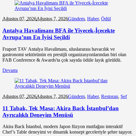
Ağustos 07,
2026
Ağustos 7, 2026
Gündem
,
Haber
,
Ödül
Antalya Havalimanı BFA ile Yiyecek-İçecekte
Avrupa’nın En İyisi Seçildi
Fraport TAV Antalya Havalimanı, uluslararası havacılık ve
gastronomi sektörünün en prestijli organizasyonlarından biri olan
FAB Conference & Awards'ta çok sayıda ödüle layık görüldü.
Devamı
Ağustos 07,
2026
Ağustos 7, 2026
Gündem
,
Haber
,
Restoran
,
Şef
11 Tabak, Tek Masa: Akira Back İstanbul’dan
Ayrıcalıklı Deneyim Menüsü
Akira Back İstanbul, modern Japon füzyon mutfağını interaktif
Chef’s Table deneyimi ve dinamik konsept geceleriyle şehre taşıyor.