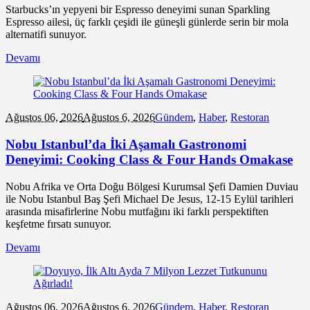
Starbucks’ın yepyeni bir Espresso deneyimi sunan Sparkling
Espresso ailesi, üç farklı çeşidi ile güneşli günlerde serin bir mola
alternatifi sunuyor.
Devamı
Ağustos 06,
2026
Ağustos 6, 2026
Gündem
,
Haber
,
Restoran
Nobu Istanbul’da İki Aşamalı Gastronomi
Deneyimi: Cooking Class & Four Hands Omakase
Nobu Afrika ve Orta Doğu Bölgesi Kurumsal Şefi Damien Duviau
ile Nobu Istanbul Baş Şefi Michael De Jesus, 12-15 Eylül tarihleri
arasında misafirlerine Nobu mutfağını iki farklı perspektiften
keşfetme fırsatı sunuyor.
Devamı
Ağustos 06,
2026
Ağustos 6, 2026
Gündem
,
Haber
,
Restoran