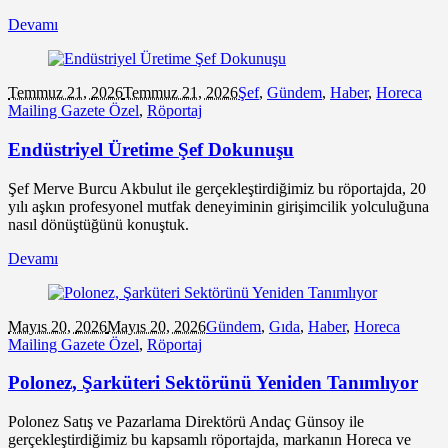
Devamı
Temmuz 21,
2026
Temmuz 21, 2026
Şef
,
Gündem
,
Haber
,
Horeca
Mailing Gazete Özel
,
Röportaj
Endüstriyel Üretime Şef Dokunuşu
Şef Merve Burcu Akbulut ile gerçekleştirdiğimiz bu röportajda, 20
yılı aşkın profesyonel mutfak deneyiminin girişimcilik yolculuğuna
nasıl dönüştüğünü konuştuk.
Devamı
Mayıs 20,
2026
Mayıs 20, 2026
Gündem
,
Gıda
,
Haber
,
Horeca
Mailing Gazete Özel
,
Röportaj
Polonez, Şarküteri Sektörünü Yeniden Tanımlıyor
Polonez Satış ve Pazarlama Direktörü Andaç Günsoy ile
gerçekleştirdiğimiz bu kapsamlı röportajda, markanın Horeca ve