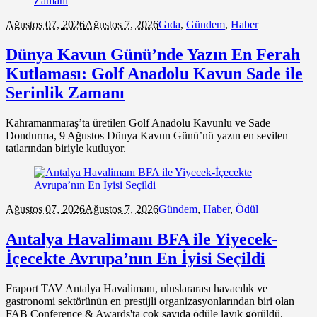
Ağustos 07,
2026
Ağustos 7, 2026
Gıda
,
Gündem
,
Haber
Dünya Kavun Günü’nde Yazın En Ferah
Kutlaması: Golf Anadolu Kavun Sade ile
Serinlik Zamanı
Kahramanmaraş’ta üretilen Golf Anadolu Kavunlu ve Sade
Dondurma, 9 Ağustos Dünya Kavun Günü’nü yazın en sevilen
tatlarından biriyle kutluyor.
Ağustos 07,
2026
Ağustos 7, 2026
Gündem
,
Haber
,
Ödül
Antalya Havalimanı BFA ile Yiyecek-
İçecekte Avrupa’nın En İyisi Seçildi
Fraport TAV Antalya Havalimanı, uluslararası havacılık ve
gastronomi sektörünün en prestijli organizasyonlarından biri olan
FAB Conference & Awards'ta çok sayıda ödüle layık görüldü.