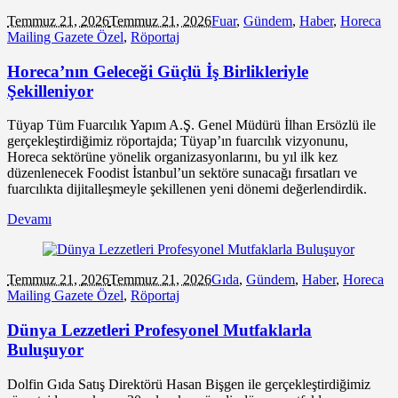
Temmuz 21,
2026
Temmuz 21, 2026
Fuar
,
Gündem
,
Haber
,
Horeca
Mailing Gazete Özel
,
Röportaj
Horeca’nın Geleceği Güçlü İş Birlikleriyle
Şekilleniyor
Tüyap Tüm Fuarcılık Yapım A.Ş. Genel Müdürü İlhan Ersözlü ile
gerçekleştirdiğimiz röportajda; Tüyap’ın fuarcılık vizyonunu,
Horeca sektörüne yönelik organizasyonlarını, bu yıl ilk kez
düzenlenecek Foodist İstanbul’un sektöre sunacağı fırsatları ve
fuarcılıkta dijitalleşmeyle şekillenen yeni dönemi değerlendirdik.
Devamı
Temmuz 21,
2026
Temmuz 21, 2026
Gıda
,
Gündem
,
Haber
,
Horeca
Mailing Gazete Özel
,
Röportaj
Dünya Lezzetleri Profesyonel Mutfaklarla
Buluşuyor
Dolfin Gıda Satış Direktörü Hasan Bişgen ile gerçekleştirdiğimiz