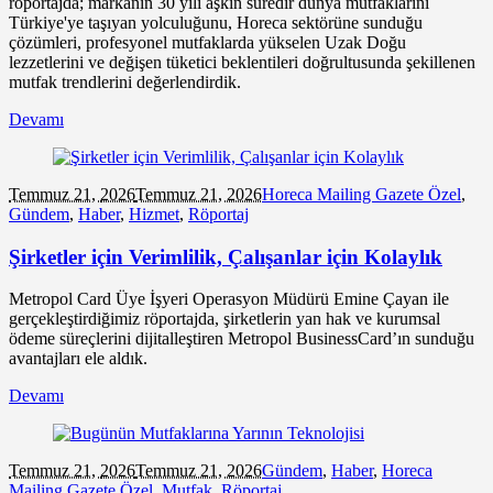
röportajda; markanın 30 yılı aşkın süredir dünya mutfaklarını
Türkiye'ye taşıyan yolculuğunu, Horeca sektörüne sunduğu
çözümleri, profesyonel mutfaklarda yükselen Uzak Doğu
lezzetlerini ve değişen tüketici beklentileri doğrultusunda şekillenen
mutfak trendlerini değerlendirdik.
Devamı
Temmuz 21,
2026
Temmuz 21, 2026
Horeca Mailing Gazete Özel
,
Gündem
,
Haber
,
Hizmet
,
Röportaj
Şirketler için Verimlilik, Çalışanlar için Kolaylık
Metropol Card Üye İşyeri Operasyon Müdürü Emine Çayan ile
gerçekleştirdiğimiz röportajda, şirketlerin yan hak ve kurumsal
ödeme süreçlerini dijitalleştiren Metropol BusinessCard’ın sunduğu
avantajları ele aldık.
Devamı
Temmuz 21,
2026
Temmuz 21, 2026
Gündem
,
Haber
,
Horeca
Mailing Gazete Özel
,
Mutfak
,
Röportaj