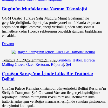
Bugünün Mutfaklarına Yarının Teknolojisi
GGM Gastro Türkiye Satış Müdürü Murat Gözkaman ile
gerçekleştirdiğimiz röportajda; profesyonel mutfaklarda ekipman
seçiminden dijitalleşmeye, enerji verimliliğinden satış sonrası
hizmetlere kadar Horeca sektörünün öncelikli gündem başlıklarını
ele aldık.
Devamı
Temmuz 21,
2026
Temmuz 21, 2026
Gündem
,
Haber
,
Horeca
Mailing Gazete Özel
,
Restoran
,
Röportaj
,
Şef
Çırağan Sarayı’nın İçinde Lüks Bir Trattoria:
Bellini
Çırağan Palace Kempinski İstanbul bünyesindeki Bellini Restoran'ın
Sicilyalı Danışman Şefi Giovanni Vaccaro ile gerçekleştirdiğimiz
röportajda; İtalyan mutfağının köklü mirasını, Bellini'nin lüks
trattoria anlayışını ve Boğaz manzarası eşliğinde sunulan gastronomi
deneyimini konuştuk.