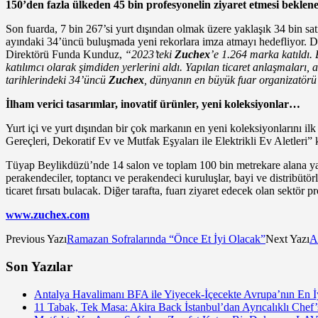
150’den fazla ülkeden 45 bin profesyonelin ziyaret etmesi beklen
Son fuarda, 7 bin 267’si yurt dışından olmak üzere yaklaşık 34 bin s
ayındaki 34’üncü buluşmada yeni rekorlara imza atmayı hedefliyor. Düz
Direktörü Funda Kunduz,
“2023’teki
Zuchex
’e 1.264 marka katıldı. 
katılımcı olarak şimdiden yerlerini aldı. Yapılan ticaret anlaşmaları, 
tarihlerindeki 34’üncü
Zuchex
, dünyanın en büyük fuar organizatörü
İlham verici tasarımlar, inovatif ürünler, yeni koleksiyonlar…
Yurt içi ve yurt dışından bir çok markanın en yeni koleksiyonlarını i
Gereçleri, Dekoratif Ev ve Mutfak Eşyaları ile Elektrikli Ev Aletleri” 
Tüyap Beylikdüzü’nde 14 salon ve toplam 100 bin metrekare alana y
perakendeciler, toptancı ve perakendeci kuruluşlar, bayi ve distribütör
ticaret fırsatı bulacak. Diğer tarafta, fuarı ziyaret edecek olan sektör
www.zuchex.com
Previous Yazı
Ramazan Sofralarında “Önce Et İyi Olacak”
Next Yazı
A
Son Yazılar
Antalya Havalimanı BFA ile Yiyecek-İçecekte Avrupa’nın En İy
11 Tabak, Tek Masa: Akira Back İstanbul’dan Ayrıcalıklı Chef’