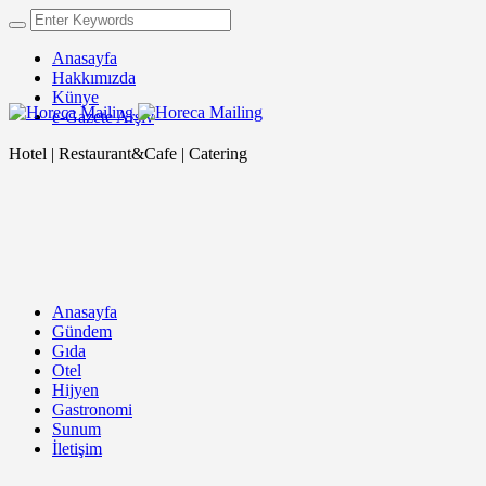
Anasayfa
Hakkımızda
Künye
e-Gazete Arşiv
Hotel | Restaurant&Cafe | Catering
Anasayfa
Gündem
Gıda
Otel
Hijyen
Gastronomi
Sunum
İletişim