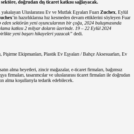
sektöre, doğrudan dış ticaret katkısı sağlayacak.
nı yakalayan Uluslararası Ev ve Mutfak Eşyaları Fuarı
Zuchex
, Eylül
uchex
’in hazırlıklarına hız kesmeden devam ettiklerini söyleyen Fuar
akip eden sektörün yeni oyuncularının bir çoğu, 2024 buluşmasında
rtalama katkısı 2 milyar doların üzerinde. 19 – 22 Eylül 2024
rlikte yeni başarı hikayeleri yazacak”
dedi.
ı, Pişirme Ekipmanları, Plastik Ev Eşyaları / Bahçe Aksesuarları, Ev
atın alma heyetleri, zincir mağazalar, e-ticaret firmaları, bağımsız
 firmaları, tasarımcılar ve uluslararası ticaret firmaları ile doğrudan
tın alma koşullarıyla tedarik edebilecek.