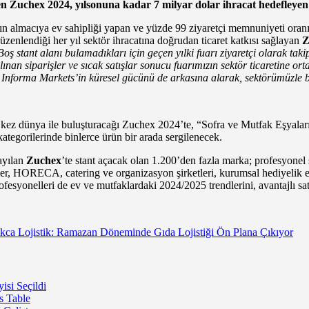
en Zuchex 2024, yılsonuna kadar 7 milyar dolar ihracat hedefleyen 
atın almacıya ev sahipliği yapan ve yüzde 99 ziyaretçi memnuniyeti ora
enlendiği her yıl sektör ihracatına doğrudan ticaret katkısı sağlayan
Z
Boş stant alanı bulamadıkları için geçen yılki fuarı ziyaretçi olarak t
alınan siparişler ve sıcak satışlar sonucu fuarımızın sektör ticaretine o
 Informa Markets’in küresel gücünü de arkasına alarak, sektörümüzle bi
lk kez dünya ile buluşturacağı Zuchex 2024’te, “Sofra ve Mutfak Eşyalar
kategorilerinde binlerce ürün bir arada sergilenecek.
ayılan
Zuchex
’te stant açacak olan 1.200’den fazla marka; profesyonel s
ler, HORECA, catering ve organizasyon şirketleri, kurumsal hediyelik eşya
 profesyonelleri de ev ve mutfaklardaki 2024/2025 trendlerini, avantajlı sa
kca Lojistik: Ramazan Döneminde Gıda Lojistiği Ön Plana Çıkıyor
isi Seçildi
s Table