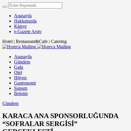
Anasayfa
Hakkımızda
Künye
e-Gazete Arşiv
Hotel | Restaurant&Cafe | Catering
Anasayfa
Gündem
Gıda
Otel
Hijyen
Gastronomi
Sunum
İletişim
Gündem
KARACA ANA SPONSORLUĞUNDA
“SOFRALAR SERGİSİ”