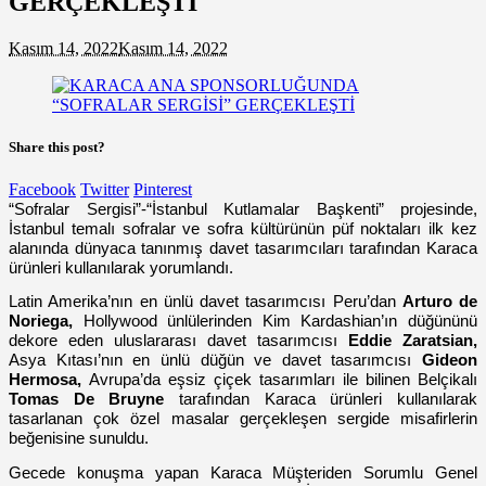
GERÇEKLEŞTİ
Kasım 14, 2022
Kasım 14, 2022
Share this post?
Facebook
Twitter
Pinterest
“Sofralar Sergisi”-“İstanbul Kutlamalar Başkenti” projesinde,
İstanbul temalı sofralar ve sofra kültürünün püf noktaları ilk kez
alanında dünyaca tanınmış davet tasarımcıları tarafından Karaca
ürünleri kullanılarak yorumlandı.
Latin Amerika’nın en ünlü davet tasarımcısı Peru’dan
Arturo de
Noriega,
Hollywood ünlülerinden Kim Kardashian’ın düğününü
dekore eden uluslararası davet tasarımcısı
Eddie Zaratsian,
Asya Kıtası’nın en ünlü düğün ve davet tasarımcısı
Gideon
Hermosa,
Avrupa’da eşsiz çiçek tasarımları ile bilinen Belçikalı
Tomas De Bruyne
tarafından Karaca ürünleri kullanılarak
tasarlanan çok özel masalar gerçekleşen sergide misafirlerin
beğenisine sunuldu.
Gecede konuşma yapan Karaca Müşteriden Sorumlu Genel