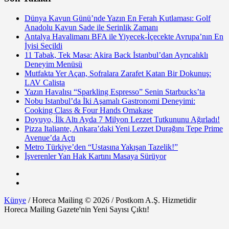
Dünya Kavun Günü’nde Yazın En Ferah Kutlaması: Golf
Anadolu Kavun Sade ile Serinlik Zamanı
Antalya Havalimanı BFA ile Yiyecek-İçecekte Avrupa’nın En
İyisi Seçildi
11 Tabak, Tek Masa: Akira Back İstanbul’dan Ayrıcalıklı
Deneyim Menüsü
Mutfakta Yer Açan, Sofralara Zarafet Katan Bir Dokunuş:
LAV Calista
Yazın Havalısı “Sparkling Espresso” Senin Starbucks’ta
Nobu Istanbul’da İki Aşamalı Gastronomi Deneyimi:
Cooking Class & Four Hands Omakase
Doyuyo, İlk Altı Ayda 7 Milyon Lezzet Tutkununu Ağırladı!
Pizza Italiante, Ankara’daki Yeni Lezzet Durağını Tepe Prime
Avenue’da Açtı
Metro Türkiye’den “Ustasına Yakışan Tazelik!”
İşverenler Yan Hak Kartını Masaya Sürüyor
Künye
/ Horeca Mailing © 2026 / Postkom A.Ş. Hizmetidir
Horeca Mailing Gazete'nin Yeni Sayısı Çıktı!