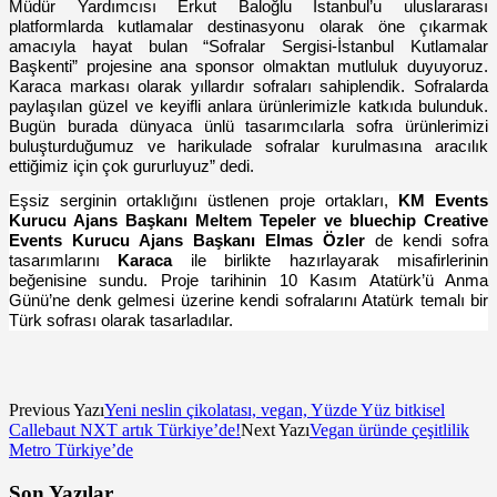
Müdür Yardımcısı Erkut Baloğlu İstanbul’u uluslararası
platformlarda kutlamalar destinasyonu olarak öne çıkarmak
amacıyla hayat bulan “Sofralar Sergisi-İstanbul Kutlamalar
Başkenti” projesine ana sponsor olmaktan mutluluk duyuyoruz.
Karaca markası olarak yıllardır sofraları sahiplendik. Sofralarda
paylaşılan güzel ve keyifli anlara ürünlerimizle katkıda bulunduk.
Bugün burada dünyaca ünlü tasarımcılarla sofra ürünlerimizi
buluşturduğumuz ve harikulade sofralar kurulmasına aracılık
ettiğimiz için çok gururluyuz” dedi.
Eşsiz serginin ortaklığını üstlenen proje ortakları,
KM Events
Kurucu Ajans Başkanı Meltem Tepeler ve bluechip Creative
Events Kurucu Ajans Başkanı Elmas Özler
de kendi sofra
tasarımlarını
Karaca
ile birlikte hazırlayarak misafirlerinin
beğenisine sundu. Proje tarihinin 10 Kasım Atatürk’ü Anma
Günü’ne denk gelmesi üzerine kendi sofralarını Atatürk temalı bir
Türk sofrası olarak tasarladılar.
Previous Yazı
Yeni neslin çikolatası, vegan, Yüzde Yüz bitkisel
Callebaut NXT artık Türkiye’de!
Next Yazı
Vegan üründe çeşitlilik
Metro Türkiye’de
Son Yazılar