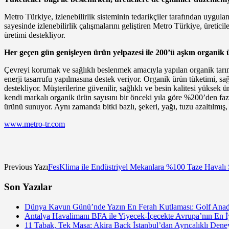
Metro Türkiye, izlenebilirlik sisteminin tedarikçiler tarafından uygula
sayesinde izlenebilirlik çalışmalarını geliştiren Metro Türkiye, üretici
üretimi destekliyor.
Her geçen gün genişleyen ürün yelpazesi ile 200’ü aşkın organik 
Çevreyi korumak ve sağlıklı beslenmek amacıyla yapılan organik tarım;
enerji tasarrufu yapılmasına destek veriyor. Organik ürün tüketimi, sa
destekliyor. Müşterilerine güvenilir, sağlıklı ve besin kalitesi yükse
kendi markalı organik ürün sayısını bir önceki yıla göre %200’den fazl
ürünü sunuyor. Aynı zamanda bitki bazlı, şekeri, yağı, tuzu azaltılmış, 
www.metro-tr.com
Previous Yazı
FesKlima ile Endüstriyel Mekanlara %100 Taze Havalı 
Son Yazılar
Dünya Kavun Günü’nde Yazın En Ferah Kutlaması: Golf Anado
Antalya Havalimanı BFA ile Yiyecek-İçecekte Avrupa’nın En İy
11 Tabak, Tek Masa: Akira Back İstanbul’dan Ayrıcalıklı De