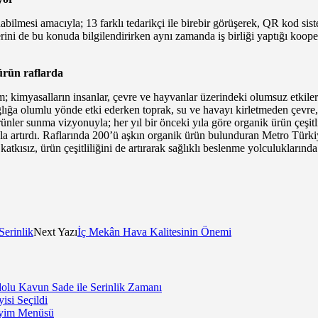
nabilmesi amacıyla; 13 farklı tedarikçi ile birebir görüşerek, QR kod sis
lerini de bu konuda bilgilendirirken aynı zamanda iş birliği yaptığı kooper
ürün raflarda
 kimyasalların insanlar, çevre ve hayvanlar üzerindeki olumsuz etkileri
ğlığa olumlu yönde etki ederken toprak, su ve havayı kirletmeden çevre,
k ürünler sunma vizyonuyla; her yıl bir önceki yıla göre organik ürün çeş
a artırdı. Raflarında 200’ü aşkın organik ürün bulunduran Metro Türkiye
katkısız, ürün çeşitliliğini de artırarak sağlıklı beslenme yolculukların
Serinlik
Next Yazı
İç Mekân Hava Kalitesinin Önemi
lu Kavun Sade ile Serinlik Zamanı
isi Seçildi
neyim Menüsü