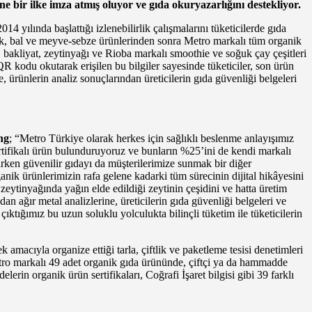
ine bir ilke imza atmış oluyor ve gıda okuryazarlığını destekliyor.
14 yılında başlattığı izlenebilirlik çalışmalarını tüketicilerde gıda
lık, bal ve meyve-sebze ürünlerinden sonra Metro markalı tüm organik
, bakliyat, zeytinyağı ve Rioba markalı smoothie ve soğuk çay çeşitleri
R kodu okutarak erişilen bu bilgiler sayesinde tüketiciler, son ürün
, ürünlerin analiz sonuçlarından üreticilerin gıda güvenliği belgeleri
ng
; “Metro Türkiye olarak herkes için sağlıklı beslenme anlayışımız
tifikalı ürün bulunduruyoruz ve bunların %25’ini de kendi markalı
rırken güvenilir gıdayı da müşterilerimize sunmak bir diğer
anik ürünlerimizin rafa gelene kadarki tüm sürecinin dijital hikâyesini
ytinyağında yağın elde edildiği zeytinin çeşidini ve hatta üretim
ağır metal analizlerine, üreticilerin gıda güvenliği belgeleri ve
çıktığımız bu uzun soluklu yolculukta bilinçli tüketim ile tüketicilerin
macıyla organize ettiği tarla, çiftlik ve paketleme tesisi denetimleri
n Metro markalı 49 adet organik gıda ürününde, çiftçi ya da hammadde
lerin organik ürün sertifikaları, Coğrafi İşaret bilgisi gibi 39 farklı