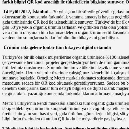
farklı bilgiyi QR kod aracılığı ile tüketicilerin bilgisine sunuyor
14 Eylül 2022, İstanbul
– 30 yılı aşkın bir süredir güvenilir gıdayı m
okuryazarlığı konusunda farkındalık yaratma amacıyla hayata geçirdiğ
gıda ürünlerinde QR kod ile izlenebilirlik sunuyor. Türkiye’de bir ilk
gibi 50’ye yakın organik ürünün tarladan ve çiftlikten rafa olan yolcu
ve o ürünü oluşturan tüm hammaddelerin organik ürün sertifikasından ürü
ve denetim sonuçlarına kadar ürünün tüm hikâyesini görebiliyor.
Ürünün rafa gelene kadar tüm hikayesi dijital ortamda
Türkiye’de bir ilk olarak müşterilerine organik ürünlerde %100 izleneb
çerçevesinde hem öncü projeler gerçekleştiriyor hem de ürün gamımızı
ürünlerimiz oluşturuyor. Sorumlu üretim ve tüketimi teşvik etme ve müşt
önceliğimiz. Uzun yıllardır üzerinde çalıştığımız izlenebilirlik çalışm
sunmaya başladık. Örneğin; Metro markalı domates salçasında domatesin
metodunu sadece bir QR kod okutarak görebiliyorsunuz. Sadece bu bilg
denetim sonuçlarına kadar tüm detaylı bilgileri de dijital olarak müşter
de gıda okur- yazarlığı konusunda farkındalıklarını artırmayı amaçlıyor
Metro Türkiye’nin kendi markaları altındaki tüm organik gıda ürünlerin
takip edilebiliyor, ürün bir kooperatif ürünü ya da coğrafi işaretli is
üreticisinin yanı sıra hasat yeri, gıda ürününe göre alerjen bilgisi, süt
bilgi, ürün üzerinden okutulan QR kodu ile müşterilerle paylaşılıyor.
Tüketiciler bilgi ile beslenirken, üreticilere de eğitimler düzenleni