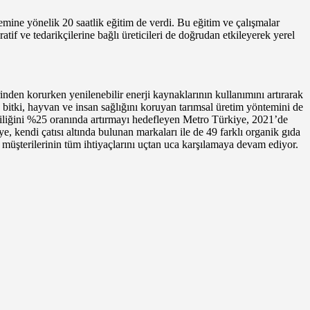
temine yönelik 20 saatlik eğitim de verdi. Bu eğitim ve çalışmalar
atif ve tedarikçilerine bağlı üreticileri de doğrudan etkileyerek yerel
nden korurken yenilenebilir enerji kaynaklarının kullanımını artırarak
 bitki, hayvan ve insan sağlığını koruyan tarımsal üretim yöntemini de
itliliğini %25 oranında artırmayı hedefleyen Metro Türkiye, 2021’de
, kendi çatısı altında bulunan markaları ile de 49 farklı organik gıda
da müşterilerinin tüm ihtiyaçlarını uçtan uca karşılamaya devam ediyor.