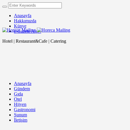
Anasayfa
Hakkımızda
Künye
e-Gazete Arşiv
Hotel | Restaurant&Cafe | Catering
Anasayfa
Gündem
Gıda
Otel
Hijyen
Gastronomi
Sunum
İletişim