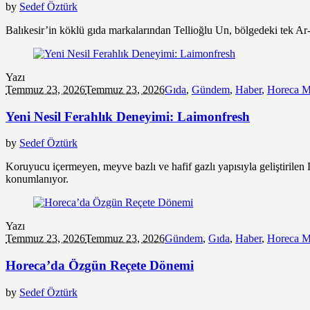
by
Sedef Öztürk
Balıkesir’in köklü gıda markalarından Tellioğlu Un, bölgedeki tek A
Yazı
Temmuz 23, 2026
Temmuz 23, 2026
Gıda
,
Gündem
,
Haber
,
Horeca M
Yeni Nesil Ferahlık Deneyimi: Laimonfresh
by
Sedef Öztürk
Koruyucu içermeyen, meyve bazlı ve hafif gazlı yapısıyla geliştirilen L
konumlanıyor.
Yazı
Temmuz 23, 2026
Temmuz 23, 2026
Gündem
,
Gıda
,
Haber
,
Horeca M
Horeca’da Özgün Reçete Dönemi
by
Sedef Öztürk