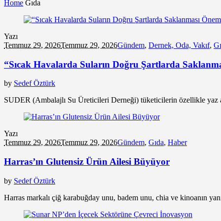
Home
Gıda
Yazı
Temmuz 29, 2026
Temmuz 29, 2026
Gündem
,
Dernek, Oda, Vakıf
,
G
“Sıcak Havalarda Suların Doğru Şartlarda Saklanm
by
Sedef Öztürk
SUDER (Ambalajlı Su Üreticileri Derneği) tüketicilerin özellikle yaz ay
Yazı
Temmuz 29, 2026
Temmuz 29, 2026
Gündem
,
Gıda
,
Haber
Harras’ın Glutensiz Ürün Ailesi Büyüyor
by
Sedef Öztürk
Harras markalı çiğ karabuğday unu, badem unu, chia ve kinoanın yanı 