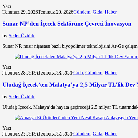
Yazı
Temmuz 29, 2026
Temmuz 29, 2026
Gündem
,
Gıda
,
Haber
Sunar NP’den İçecek Sektörüne Çevreci İnovasyon
by
Sedef Öztürk
Sunar NP, mısır nişastası bazlı biyopolimer teknolojisini Ar-Ge çalışm
Yazı
Temmuz 28, 2026
Temmuz 28, 2026
Gıda
,
Gündem
,
Haber
Uludağ İçecek’ten Malatya’ya 2,5 Milyar TL’lik Dev 
by
Sedef Öztürk
Uludağ İçecek, Malatya’da hayata geçireceği 2,5 milyar TL tutarındak
Yazı
Temmuz 27, 2026
Temmuz 27, 2026
Gündem
,
Gıda
,
Haber