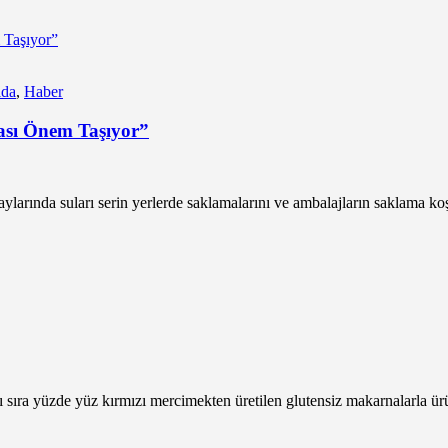
ıda
,
Haber
ası Önem Taşıyor”
larında suları serin yerlerde saklamalarını ve ambalajların saklama koşul
sıra yüzde yüz kırmızı mercimekten üretilen glutensiz makarnalarla ür