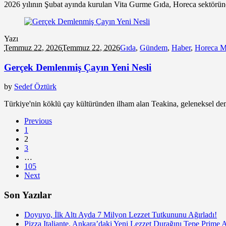
2026 yılının Şubat ayında kurulan Vita Gurme Gıda, Horeca sektörüne 
Yazı
Temmuz 22, 2026
Temmuz 22, 2026
Gıda
,
Gündem
,
Haber
,
Horeca M
Gerçek Demlenmiş Çayın Yeni Nesli
by
Sedef Öztürk
Türkiye'nin köklü çay kültüründen ilham alan Teakina, geleneksel dem
Previous
1
2
3
…
105
Next
Son Yazılar
Doyuyo, İlk Altı Ayda 7 Milyon Lezzet Tutkununu Ağırladı!
Pizza Italiante, Ankara’daki Yeni Lezzet Durağını Tepe Prime 