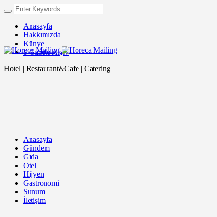
Anasayfa
Hakkımızda
Künye
e-Gazete Arşiv
Hotel | Restaurant&Cafe | Catering
Anasayfa
Gündem
Gıda
Otel
Hijyen
Gastronomi
Sunum
İletişim