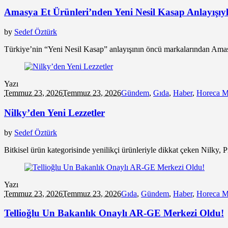
Amasya Et Ürünleri’nden Yeni Nesil Kasap Anlayışıyla
by
Sedef Öztürk
Türkiye’nin “Yeni Nesil Kasap” anlayışının öncü markalarından Amas
Yazı
Temmuz 23, 2026
Temmuz 23, 2026
Gündem
,
Gıda
,
Haber
,
Horeca M
Nilky’den Yeni Lezzetler
by
Sedef Öztürk
Bitkisel ürün kategorisinde yenilikçi ürünleriyle dikkat çeken Nilky, Pr
Yazı
Temmuz 23, 2026
Temmuz 23, 2026
Gıda
,
Gündem
,
Haber
,
Horeca M
Tellioğlu Un Bakanlık Onaylı AR-GE Merkezi Oldu!