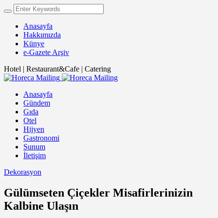
Anasayfa
Hakkımızda
Künye
e-Gazete Arşiv
Hotel | Restaurant&Cafe | Catering
Anasayfa
Gündem
Gıda
Otel
Hijyen
Gastronomi
Sunum
İletişim
Dekorasyon
Gülümseten Çiçekler Misafirlerinizin
Kalbine Ulaşın