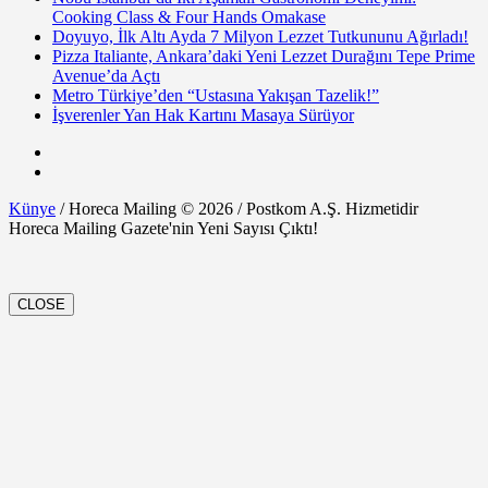
Cooking Class & Four Hands Omakase
Doyuyo, İlk Altı Ayda 7 Milyon Lezzet Tutkununu Ağırladı!
Pizza Italiante, Ankara’daki Yeni Lezzet Durağını Tepe Prime
Avenue’da Açtı
Metro Türkiye’den “Ustasına Yakışan Tazelik!”
İşverenler Yan Hak Kartını Masaya Sürüyor
Künye
/ Horeca Mailing © 2026 / Postkom A.Ş. Hizmetidir
Horeca Mailing Gazete'nin Yeni Sayısı Çıktı!
CLOSE