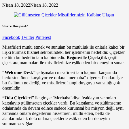
Nisan 18, 2022
Nisan 18, 2022
Share this post?
Facebook
Twitter
Pinterest
Misafirleri mutlu etmek ve sunulan bu mutluluk ile onlarla kalıcı bir
ilişki kurmak hizmet sektöründeki her işletmenin hedefidir. Çiçekler
de tüm bu hedefin tam kalbindedir.
Begonville Çiçekçilik
çeşitli
çiçek arajmanmaları ile misafirlerinize eşlik eden bir deneyim sunar.
“Welcome Desk”
çalışmaları misafirleri tam kapının karşısında
herkesten önce karşılıyor ve onlara “merhaba” diyerek fısıldar. İşte
bu fısıltının ne dediği ve misafirlere hangi duyguyu yansıttığı çok
önemlidir.
“Oda Çiçekleri”
ile girişte ‘Merhaba’ diye fısıldayan ve onları
karşılayıp gülümseten çiçekler vardı. Bu karşılama ve gülümseme
odalarında da devam edince sadece kurumsal bir misyon değil aynı
zamanda onlara değerlerini hissettiren, mutlu eden, belki de
alanlarında ilk defa onlara çiçeklerle eşlik eden bir deneyim
sunmanızı sağlar.