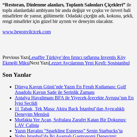
“Restoran, Dinlenme alanları, Toplantı Salonları Çiçekleri”
ile
toplu alanlardaki ambiyans bir anda değişir ve çoşku ve özveri hali
misafirlere de yansır, gülümsetir. Odadaki çiçeğin adı, kokusu, şekli,
rengi misafirler için güzel bir ayrıntı ve deneyim olacaktır.
www.begonvilcicek.com
Previous Yazı
Lesaffre Türkiye’den fırıncı raflarına Inventis Köy
Ekmeği Miksi
Next Yazı
Lezzet Avcılarının Yeni Keşfi: Sosistanbul
Son Yazılar
Dünya Kavun Günü’nde Yazın En Ferah Kutlaması: Golf
Anadolu Kavun Sade ile Serinlik Zamanı
Antalya Havalimanı BFA ile Yiyecek-İçecekte Avrupa’nın En
İyisi Seçildi
11 Tabak, Tek Masa: Akira Back İstanbul’dan Ayrıcalıklı
Deneyim Menüsü
Mutfakta Yer Açan, Sofralara Zarafet Katan Bir Dokunuş:
LAV Calista
Yazın Havalısı “Sparkling Espresso” Senin Starbucks’ta
Nobu Istanbul’da İki Aşamalı Gastronomi Deneyimi: