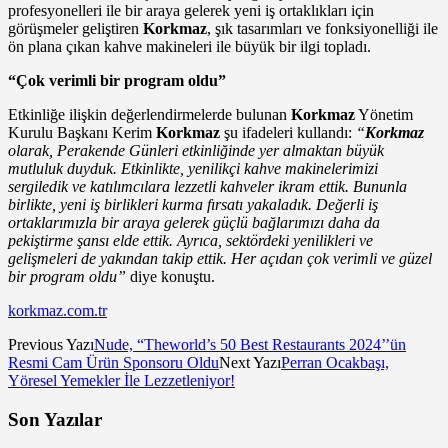
profesyonelleri ile bir araya gelerek yeni iş ortaklıkları için
görüşmeler geliştiren
Korkmaz
, şık tasarımları ve fonksiyonelliği ile
ön plana çıkan kahve makineleri ile büyük bir ilgi topladı.
“Çok verimli bir program oldu”
Etkinliğe ilişkin değerlendirmelerde bulunan
Korkmaz
Yönetim
Kurulu Başkanı Kerim
Korkmaz
şu ifadeleri kullandı:
“
Korkmaz
olarak, Perakende Günleri etkinliğinde yer almaktan büyük
mutluluk duyduk. Etkinlikte, yenilikçi kahve makinelerimizi
sergiledik ve katılımcılara lezzetli kahveler ikram ettik. Bununla
birlikte, yeni iş birlikleri kurma fırsatı yakaladık. Değerli iş
ortaklarımızla bir araya gelerek güçlü bağlarımızı daha da
pekiştirme şansı elde ettik. Ayrıca, sektördeki yenilikleri ve
gelişmeleri de yakından takip ettik. Her açıdan çok verimli ve güzel
bir program oldu”
diye konuştu.
korkmaz.com.tr
Previous Yazı
Nude, “Theworld’s 50 Best Restaurants 2024’’ün
Resmi Cam Ürün Sponsoru Oldu
Next Yazı
Perran Ocakbaşı,
Yöresel Yemekler İle Lezzetleniyor!
Son Yazılar