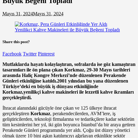
Büyük Beğeni Topladı
Mayıs 31, 2024
Mayıs 31, 2024
Share this post?
Facebook
Twitter
Pinterest
Mutfaklarda hayatı kolaylaştıran, sofralarda ise göz kamaştıran
tasarımları ile ön plana çıkan Korkmaz
,
29-30 Mayıs tarihleri
arasında Haliç Kongre Merkezi’nde düzenlenen Perakende
Günleri etkinliğine katıldı.2001 yılından bu yana düzenlenen
Türkiye’deki en büyük iş dünyası etkinliğinde
Korkmaz,
yenilikçi kahve makineleri ile lezzetli kahve ikramları
gerçekleştirdi.
İhracat alanındaki gücüyle öne çıkan ve 125 ülkeye ihracat
gerçekleştiren
Korkmaz
, perakendecilerden, AVM’lere, iş
geliştiricilerden, teknoloji firmalarına ve tedarikçilere kadar sektörün
tüm kesimlerini her yıl, iki gün boyunca İstanbul’da bir araya getiren
Perakende Günleri programında yer aldı. Çoğu üst düzey yönetici
olmak üzere 10 bini aşkın katılımcıyı ağırlayan etkinlikte sektör