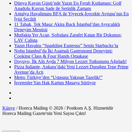
Dünya Kavun Günü’nde Yazın En Ferah Kutlaması: Golf
Anadolu Kavun Sade ile Serinlik Zamanı
Antalya Havalimanı BFA ile Yiyecek-İçecekte Avrupa’nın En
İyisi Seçildi
11 Tabak, Tek Masa: Akira Back İstanbul’dan Ayrıcalıklı
Deneyim Menüsü
Mutfakta Yer Açan, Sofralara Zarafet Katan Bir Dokunuş:
LAV Calista
Yazın Havalısı “Sparkling Espresso” Senin Starbucks’ta
Nobu Istanbul’da İki Aşamalı Gastronomi Deneyimi:
Cooking Class & Four Hands Omakase
Doyuyo, İlk Altı Ayda 7 Milyon Lezzet Tutkununu Ağırladı!
Pizza Italiante, Ankara’daki Yeni Lezzet Durağını Tepe Prime
Avenue’da Açtı
Metro Türkiye’den “Ustasına Yakışan Tazelik!”
İşverenler Yan Hak Kartını Masaya Sürüyor
Künye
/ Horeca Mailing © 2026 / Postkom A.Ş. Hizmetidir
Horeca Mailing Gazete'nin Yeni Sayısı Çıktı!