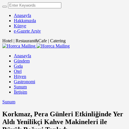
Anasayfa
Hakkımızda
Künye
e-Gazete Arşiv
Hotel | Restaurant&Cafe | Catering
Anasayfa
Gündem
Gıda
Otel
Hijyen
Gastronomi
Sunum
İletişim
Sunum
Korkmaz, Pera Günleri Etkinliğinde Yer
Aldı Yenilikçi Kahve Makineleri ile