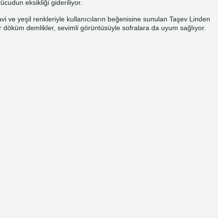
udun eksikliği gideriliyor.
i ve yeşil renkleriyle kullanıcıların beğenisine sunulan Taşev Linden
r döküm demlikler, sevimli görüntüsüyle sofralara da uyum sağlıyor.