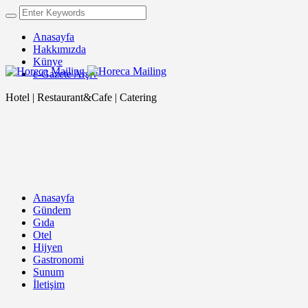
Anasayfa
Hakkımızda
Künye
e-Gazete Arşiv
Hotel | Restaurant&Cafe | Catering
Anasayfa
Gündem
Gıda
Otel
Hijyen
Gastronomi
Sunum
İletişim