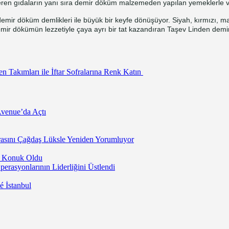
eren gıdaların yanı sıra demir döküm malzemeden yapılan yemeklerle vüc
mir döküm demlikleri ile büyük bir keyfe dönüşüyor. Siyah, kırmızı, mav
mir dökümün lezzetiyle çaya ayrı bir tat kazandıran Taşev Linden demi
 Takımları ile İftar Sofralarına Renk Katın
Avenue’da Açtı
asını Çağdaş Lüksle Yeniden Yorumluyor
’a Konuk Oldu
rasyonlarının Liderliğini Üstlendi
 İstanbul