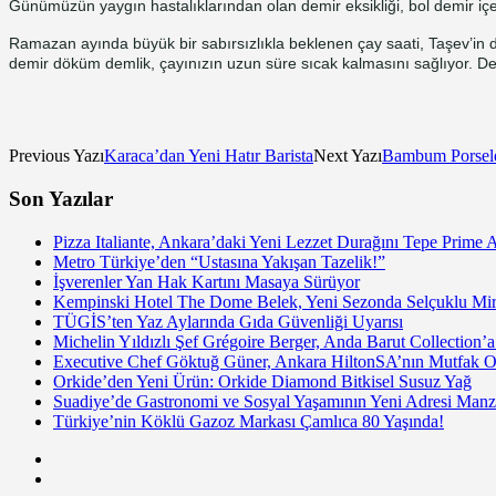
Günümüzün yaygın hastalıklarından olan demir eksikliği, bol demir iç
Ramazan ayında büyük bir sabırsızlıkla beklenen çay saati, Taşev’in de
demir döküm demlik, çayınızın uzun süre sıcak kalmasını sağlıyor. De
Previous Yazı
Karaca’dan Yeni Hatır Barista
Next Yazı
Bambum Porselen
Son Yazılar
Pizza Italiante, Ankara’daki Yeni Lezzet Durağını Tepe Prime 
Metro Türkiye’den “Ustasına Yakışan Tazelik!”
İşverenler Yan Hak Kartını Masaya Sürüyor
Kempinski Hotel The Dome Belek, Yeni Sezonda Selçuklu Mir
TÜGİS’ten Yaz Aylarında Gıda Güvenliği Uyarısı
Michelin Yıldızlı Şef Grégoire Berger, Anda Barut Collection
Executive Chef Göktuğ Güner, Ankara HiltonSA’nın Mutfak Ope
Orkide’den Yeni Ürün: Orkide Diamond Bitkisel Susuz Yağ
Suadiye’de Gastronomi ve Sosyal Yaşamının Yeni Adresi Manzé
Türkiye’nin Köklü Gazoz Markası Çamlıca 80 Yaşında!