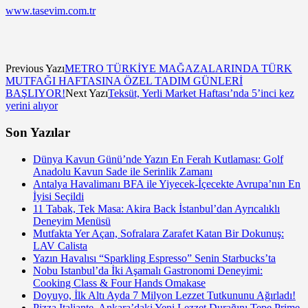
www.tasevim.com.tr
Previous Yazı
METRO TÜRKİYE MAĞAZALARINDA TÜRK
MUTFAĞI HAFTASINA ÖZEL TADIM GÜNLERİ
BAŞLIYOR!
Next Yazı
Teksüt, Yerli Market Haftası’nda 5’inci kez
yerini alıyor
Son Yazılar
Dünya Kavun Günü’nde Yazın En Ferah Kutlaması: Golf
Anadolu Kavun Sade ile Serinlik Zamanı
Antalya Havalimanı BFA ile Yiyecek-İçecekte Avrupa’nın En
İyisi Seçildi
11 Tabak, Tek Masa: Akira Back İstanbul’dan Ayrıcalıklı
Deneyim Menüsü
Mutfakta Yer Açan, Sofralara Zarafet Katan Bir Dokunuş:
LAV Calista
Yazın Havalısı “Sparkling Espresso” Senin Starbucks’ta
Nobu Istanbul’da İki Aşamalı Gastronomi Deneyimi:
Cooking Class & Four Hands Omakase
Doyuyo, İlk Altı Ayda 7 Milyon Lezzet Tutkununu Ağırladı!
Pizza Italiante, Ankara’daki Yeni Lezzet Durağını Tepe Prime