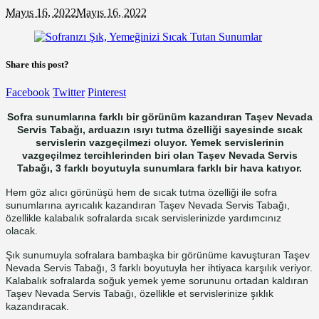
Mayıs 16, 2022
Mayıs 16, 2022
Share this post?
Facebook
Twitter
Pinterest
Sofra sunumlarına farklı bir görünüm kazandıran Taşev Nevada
Servis Tabağı, arduazın ısıyı tutma özelliği sayesinde sıcak
servislerin vazgeçilmezi oluyor. Yemek servislerinin
vazgeçilmez tercihlerinden biri olan Taşev Nevada Servis
Tabağı, 3 farklı boyutuyla sunumlara farklı bir hava katıyor.
Hem göz alıcı görünüşü hem de sıcak tutma özelliği ile sofra
sunumlarına ayrıcalık kazandıran Taşev Nevada Servis Tabağı,
özellikle kalabalık sofralarda sıcak servislerinizde yardımcınız
olacak.
Şık sunumuyla sofralara bambaşka bir görünüme kavuşturan Taşev
Nevada Servis Tabağı, 3 farklı boyutuyla her ihtiyaca karşılık veriyor.
Kalabalık sofralarda soğuk yemek yeme sorununu ortadan kaldıran
Taşev Nevada Servis Tabağı, özellikle et servislerinize şıklık
kazandıracak.