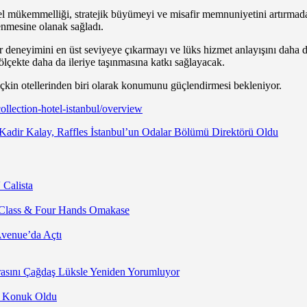
l mükemmelliği, stratejik büyümeyi ve misafir memnuniyetini artırmada ki
lenmesine olanak sağladı.
deneyimini en üst seviyeye çıkarmayı ve lüks hizmet anlayışını daha da
ölçekte daha da ileriye taşınmasına katkı sağlayacak.
çkin otellerinden biri olarak konumunu güçlendirmesi bekleniyor.
ollection-hotel-istanbul/overview
Kadir Kalay, Raffles İstanbul’un Odalar Bölümü Direktörü Oldu
 Calista
 Class & Four Hands Omakase
Avenue’da Açtı
asını Çağdaş Lüksle Yeniden Yorumluyor
’a Konuk Oldu