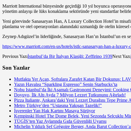
Marriott International bünyesinde geçirdiği 10 yıl boyunca operasyone
yönetim anlayışı ile lüks konaklama sektöründe yeni standartlar belir
Yeni görevinde Sanasaryan Han, A Luxury Collection Hotel’in misafir 
planlama ve otel operasyonları alanındaki uzmanlığı ile otelin küresel 
Zeynep Adıgüzel’in liderliğinde, Sanasaryan Han’ın İstanbul’un en se
https://www.marriott.com/en-us/hotels/istlc-sanasaryan-han-a-luxury-c
Previous Yazı
İstanbul’da Bir İtalyan Klasiği: Zeffirino 1939
Next Yazı
Son Yazılar
Mutfakta Yer Açan, Sofralara Zarafet Katan Bir Dokunuş: LAV
Yazın Havalısı “Sparkling Espresso” Senin Starbucks’ta
Nobu Istanbul’da İki Aşamalı Gastronomi Deneyimi: Cooking
Doyuyo, İlk Altı Ayda 7 Milyon Lezzet Tutkununu Ağırladı!
Pizza Italiante, Ankara’daki Yeni Lezzet Durağını Tepe Prime 
Metro Türkiye’den “Ustasına Yakışan Tazelik!”
İşverenler Yan Hak Kartını Masaya Sürüyor
Kempinski Hotel The Dome Belek, Yeni Sezonda Selçuklu Mir
TÜGİS’ten Yaz Aylarında Gıda Güvenliği Uyarısı
Michelin Yıldızlı Şef Grégoire Berger, Anda Barut Collection