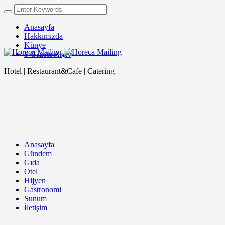
Anasayfa
Hakkımızda
Künye
e-Gazete Arşiv
Hotel | Restaurant&Cafe | Catering
Anasayfa
Gündem
Gıda
Otel
Hijyen
Gastronomi
Sunum
İletişim