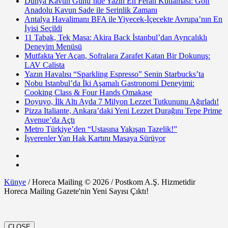
Dünya Kavun Günü’nde Yazın En Ferah Kutlaması: Golf
Anadolu Kavun Sade ile Serinlik Zamanı
Antalya Havalimanı BFA ile Yiyecek-İçecekte Avrupa’nın En
İyisi Seçildi
11 Tabak, Tek Masa: Akira Back İstanbul’dan Ayrıcalıklı
Deneyim Menüsü
Mutfakta Yer Açan, Sofralara Zarafet Katan Bir Dokunuş:
LAV Calista
Yazın Havalısı “Sparkling Espresso” Senin Starbucks’ta
Nobu Istanbul’da İki Aşamalı Gastronomi Deneyimi:
Cooking Class & Four Hands Omakase
Doyuyo, İlk Altı Ayda 7 Milyon Lezzet Tutkununu Ağırladı!
Pizza Italiante, Ankara’daki Yeni Lezzet Durağını Tepe Prime
Avenue’da Açtı
Metro Türkiye’den “Ustasına Yakışan Tazelik!”
İşverenler Yan Hak Kartını Masaya Sürüyor
Künye
/ Horeca Mailing © 2026 / Postkom A.Ş. Hizmetidir
Horeca Mailing Gazete'nin Yeni Sayısı Çıktı!
CLOSE