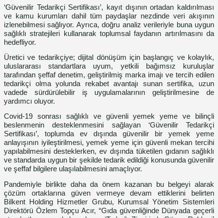
‘Güvenilir Tedarikçi Sertifikası’, kayıt dışının ortadan kaldırılması
ve kamu kurumları dahil tüm paydaşlar nezdinde veri akışının
izlenebilmesi sağlıyor. Ayrıca, doğru analiz verileriyle buna uygun
sağlıklı stratejileri kullanarak toplumsal faydanın artırılmasını da
hedefliyor.
Üretici ve tedarikçiye; dijital dönüşüm için başlangıç ve kolaylık,
uluslararası standartlara uyum, yetkili bağımsız kuruluşlar
tarafından şeffaf denetim, geliştirilmiş marka imajı ve tercih edilen
tedarikçi olma yolunda rekabet avantajı sunan sertifika, uzun
vadede sürdürülebilir iş uygulamalarının geliştirilmesine de
yardımcı oluyor.
Covid-19 sonrası sağlıklı ve güvenli yemek yeme ve bilinçli
beslenmenin desteklenmesini sağlayan ‘Güvenilir Tedarikçi
Sertifikası’, toplumda ev dışında güvenilir bir yemek yeme
anlayışının iyileştirilmesi, yemek yeme için güvenli mekan tercihi
yapılabilmesini desteklerken, ev dışında tüketilen gıdanın sağlıklı
ve standarda uygun bir şekilde tedarik edildiği konusunda güvenilir
ve şeffaf bilgilere ulaşılabilmesini amaçlıyor.
Pandemiyle birlikte daha da önem kazanan bu belgeyi alarak
çözüm ortaklarına güven vermeye devam ettiklerini belirten
Bilkent Holding Hizmetler Grubu, Kurumsal Yönetim Sistemleri
Direktörü Özlem Topçu Acır, “Gıda güvenliğinde Dünyada geçerli