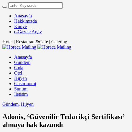
Anasayfa
Hakkımızda
Künye
e-Gazete Arşiv
Hotel | Restaurant&Cafe | Catering
Anasayfa
Gündem
Gıda
Otel
Hijyen
Gastronomi
Sunum
İletişim
Gündem
,
Hijyen
Adonis, ‘Güvenilir Tedarikçi Sertifikası’
almaya hak kazandı