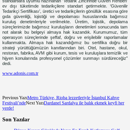
standartlara uyumlu hazırlanan ‘Tedarik Zincirinde Güven Rehberi’
ev dışı tüketimde tedarikçilere standart getirmekte. ‘Güvenilir
Tedarikçi Sertifikası’, üretici ve tedarikçilerin gönüllük esasına göre
gıda güvenliği, lojistiği ve depolaması hususlarında bağımsız
kuruluş denetimleriyle verilmekte. Üretim, lojistik, depolama
süreçlerimizde bağımsız kuruluşların denetimleri sonucunda tam
not alarak bu belgeyi almaya hak kazandık. Kurumumuz, tüm
operasyon süreçlerinde şeffaf, doğru ve erişilebilir raporlamalar
kullanmakta. Almaya hak kazandığımız bu sertifika doğru bir
strateji yürüttüğümüzün kanıtlarından biri. Otel, hastane, okul,
restoran, fabrika, AVM gibi kurum, tesis ve kuruluşlara temizlik ve
hijyen konularında profesyonel çözümler sunmayı sürdüreceğiz”
dedi.
www.adonis.com.tr
Previous Yazı
Metro Türkiye, Rioba lezzetleriyle İstanbul Kahve
Festivali’nde
Next Yazı
Dardanel Sardalya ile balık ekmek keyfi her
yerde!
Son Yazılar