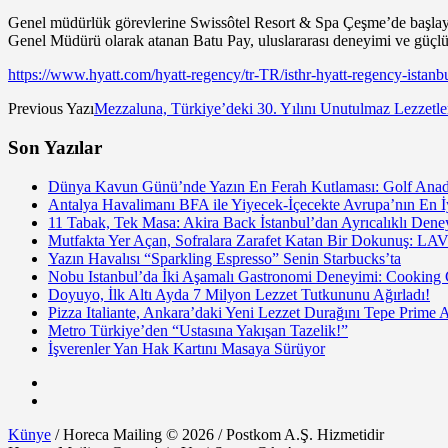
Genel müdürlük görevlerine Swissôtel Resort & Spa Çeşme’de başlaya
Genel Müdürü olarak atanan Batu Pay, uluslararası deneyimi ve güçlü l
https://www.hyatt.com/hyatt-regency/tr-TR/isthr-hyatt-regency-istanb
Previous Yazı
Mezzaluna, Türkiye’deki 30. Yılını Unutulmaz Lezzetle
Son Yazılar
Dünya Kavun Günü’nde Yazın En Ferah Kutlaması: Golf Anado
Antalya Havalimanı BFA ile Yiyecek-İçecekte Avrupa’nın En İy
11 Tabak, Tek Masa: Akira Back İstanbul’dan Ayrıcalıklı De
Mutfakta Yer Açan, Sofralara Zarafet Katan Bir Dokunuş: LAV
Yazın Havalısı “Sparkling Espresso” Senin Starbucks’ta
Nobu Istanbul’da İki Aşamalı Gastronomi Deneyimi: Cooking
Doyuyo, İlk Altı Ayda 7 Milyon Lezzet Tutkununu Ağırladı!
Pizza Italiante, Ankara’daki Yeni Lezzet Durağını Tepe Prime 
Metro Türkiye’den “Ustasına Yakışan Tazelik!”
İşverenler Yan Hak Kartını Masaya Sürüyor
Künye
/ Horeca Mailing © 2026 / Postkom A.Ş. Hizmetidir