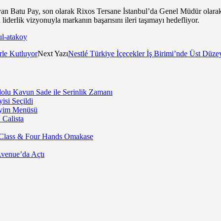
n Batu Pay, son olarak Rixos Tersane İstanbul’da Genel Müdür olarak 
iderlik vizyonuyla markanın başarısını ileri taşımayı hedefliyor.
ul-atakoy
rle Kutluyor
Next Yazı
Nestlé Türkiye İçecekler İş Birimi’nde Üst Düz
lu Kavun Sade ile Serinlik Zamanı
isi Seçildi
neyim Menüsü
 Calista
 Class & Four Hands Omakase
Avenue’da Açtı