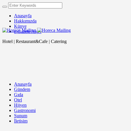
Anasayfa
Hakkımızda
Künye
e-Gazete Arşiv
Hotel | Restaurant&Cafe | Catering
Anasayfa
Gündem
Gıda
Otel
Hijyen
Gastronomi
Sunum
İletişim