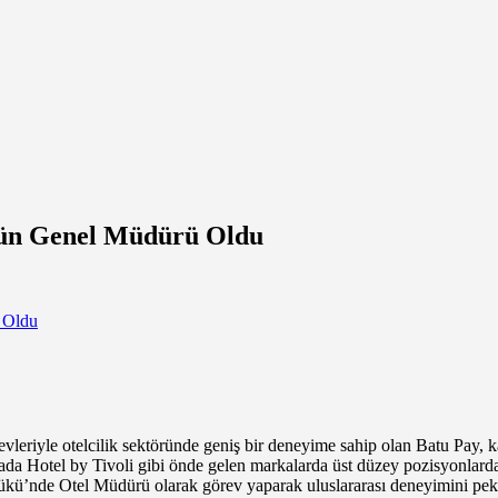
y’ün Genel Müdürü Oldu
görevleriyle otelcilik sektöründe geniş bir deneyime sahip olan Batu Pa
jada Hotel by Tivoli gibi önde gelen markalarda üst düzey pozisyonla
ü’nde Otel Müdürü olarak görev yaparak uluslararası deneyimini pekiş