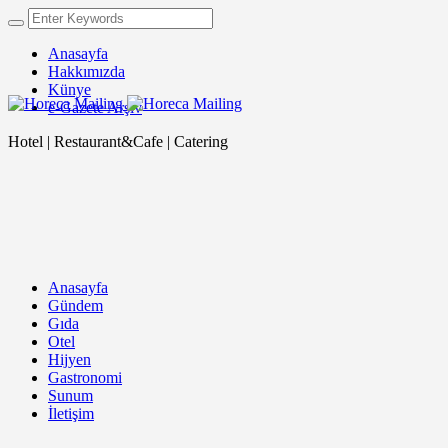
Anasayfa
Hakkımızda
Künye
e-Gazete Arşiv
Hotel | Restaurant&Cafe | Catering
Anasayfa
Gündem
Gıda
Otel
Hijyen
Gastronomi
Sunum
İletişim