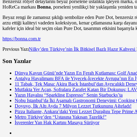
Benzersiz rölyef detaylarını beyaz porselene ustalıkla işleyen marka, o
HoReCa markası
Bonna
, porseleni yenilikçi bir yaklaşımla yeniden 
Beyaz rengi ile zamansız şıklığı sembolize eden Pure Dot, benzersiz röl
arzu ettiği kaliteyi vadeden koleksiyon, kenar çıtlamasına karşı dayan
kafeler için ideal bir seçim olan Pure Dot, tasarımın etkisini başarıyla
https://bonna.com.tr
Previous Yazı
Nilky’den Türkiye’nin İlk Bitkisel Bazlı Hazır Kahvesi
Son Yazılar
Dünya Kavun Günü’nde Yazın En Ferah Kutlaması: Golf Anado
Antalya Havalimanı BFA ile Yiyecek-İçecekte Avrupa’nın En İy
11 Tabak, Tek Masa: Akira Back İstanbul’dan Ayrıcalıklı De
Mutfakta Yer Açan, Sofralara Zarafet Katan Bir Dokunuş: LAV
Yazın Havalısı “Sparkling Espresso” Senin Starbucks’ta
Nobu Istanbul’da İki Aşamalı Gastronomi Deneyimi: Cooking
Doyuyo, İlk Altı Ayda 7 Milyon Lezzet Tutkununu Ağırladı!
Pizza Italiante, Ankara’daki Yeni Lezzet Durağını Tepe Prime 
Metro Türkiye’den “Ustasına Yakışan Tazelik!”
İşverenler Yan Hak Kartını Masaya Sürüyor