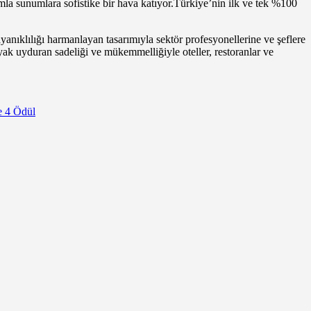
rımla sunumlara sofistike bir hava katıyor.Türkiye’nin ilk ve tek %100
ayanıklılığı harmanlayan tasarımıyla sektör profesyonellerine ve şeflere
ayak uyduran sadeliği ve mükemmelliğiyle oteller, restoranlar ve
e 4 Ödül