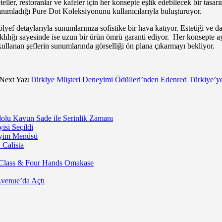
teller, restoranlar ve kafeler için her konsepte eşlik edebilecek bir tasa
tanımladığı Pure Dot Koleksiyonunu kullanıcılarıyla buluşturuyor.
yef detaylarıyla sunumlarınıza sofistike bir hava katıyor. Estetiği ve d
ıklılığı sayesinde ise uzun bir ürün ömrü garanti ediyor. Her konsepte 
 kullanan şeflerin sunumlarında görselliği ön plana çıkarmayı bekliyor.
Next Yazı
Türkiye Müşteri Deneyimi Ödülleri’nden Edenred Türkiye’y
lu Kavun Sade ile Serinlik Zamanı
isi Seçildi
neyim Menüsü
 Calista
 Class & Four Hands Omakase
Avenue’da Açtı