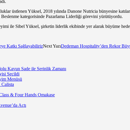
adı.
uluklar üstlenen Yüksel, 2018 yılında Danone Nutricia bünyesine katı
n Beslenme kategorisinde Pazarlama Liderliği görevini yürütüyordu.
yimi ile Sibel Yüksel, şirketin liderlik ekibinde yer alarak büyüme he
e Katkı Sağlayabiliriz
Next Yazı
Dedeman Hospitality’den Rekor Büyü
lu Kavun Sade ile Serinlik Zamanı
isi Seçildi
neyim Menüsü
 Calista
 Class & Four Hands Omakase
Avenue’da Açtı