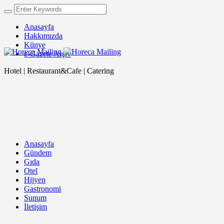
Anasayfa
Hakkımızda
Künye
e-Gazete Arşiv
Hotel | Restaurant&Cafe | Catering
Anasayfa
Gündem
Gıda
Otel
Hijyen
Gastronomi
Sunum
İletişim