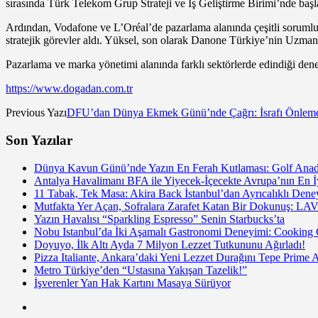
sırasında Türk Telekom Grup Strateji ve İş Geliştirme Birimi’nde başl
Ardından, Vodafone ve L’Oréal’de pazarlama alanında çeşitli soruml
stratejik görevler aldı. Yüksel, son olarak Danone Türkiye’nin Uzma
Pazarlama ve marka yönetimi alanında farklı sektörlerde edindiği dene
https://www.dogadan.com.tr
Previous Yazı
DFU’dan Dünya Ekmek Günü’nde Çağrı: İsrafı Önlemey
Son Yazılar
Dünya Kavun Günü’nde Yazın En Ferah Kutlaması: Golf Anado
Antalya Havalimanı BFA ile Yiyecek-İçecekte Avrupa’nın En İy
11 Tabak, Tek Masa: Akira Back İstanbul’dan Ayrıcalıklı De
Mutfakta Yer Açan, Sofralara Zarafet Katan Bir Dokunuş: LAV
Yazın Havalısı “Sparkling Espresso” Senin Starbucks’ta
Nobu Istanbul’da İki Aşamalı Gastronomi Deneyimi: Cooking
Doyuyo, İlk Altı Ayda 7 Milyon Lezzet Tutkununu Ağırladı!
Pizza Italiante, Ankara’daki Yeni Lezzet Durağını Tepe Prime 
Metro Türkiye’den “Ustasına Yakışan Tazelik!”
İşverenler Yan Hak Kartını Masaya Sürüyor