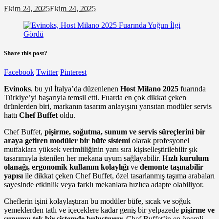
Ekim 24, 2025
Ekim 24, 2025
Share this post?
Facebook
Twitter
Pinterest
Evinoks
, bu yıl İtalya’da düzenlenen
Host Milano 2025
fuarında
Türkiye’yi başarıyla temsil etti. Fuarda en çok dikkat çeken
ürünlerden biri, markanın tasarım anlayışını yansıtan modüler servis
hattı
Chef Buffet
oldu.
Chef Buffet,
pişirme, soğutma, sunum ve servis süreçlerini bir
araya getiren modüler bir büfe sistemi
olarak profesyonel
mutfaklara yüksek verimliliğinin yanı sıra kişiselleştirilebilir şık
tasarımıyla istenilen her mekana uyum sağlayabilir. H
ızlı kurulum
olanağı, ergonomik kullanım kolaylığı
ve
demonte taşınabilir
yapısı
ile dikkat çeken Chef Buffet, özel tasarlanmış taşıma arabaları
sayesinde etkinlik veya farklı mekanlara hızlıca adapte olabiliyor.
Cheflerin işini kolaylaştıran bu modüler büfe, sıcak ve soğuk
yemeklerden tatlı ve içeceklere kadar geniş bir yelpazede
pişirme ve
sunumu tek bir sistemde buluşturur.
Chef Buffet’in en önemli