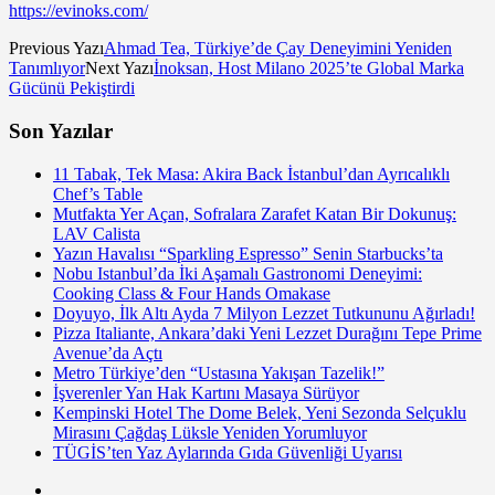
https://evinoks.com/
Previous Yazı
Ahmad Tea, Türkiye’de Çay Deneyimini Yeniden
Tanımlıyor
Next Yazı
İnoksan, Host Milano 2025’te Global Marka
Gücünü Pekiştirdi
Son Yazılar
11 Tabak, Tek Masa: Akira Back İstanbul’dan Ayrıcalıklı
Chef’s Table
Mutfakta Yer Açan, Sofralara Zarafet Katan Bir Dokunuş:
LAV Calista
Yazın Havalısı “Sparkling Espresso” Senin Starbucks’ta
Nobu Istanbul’da İki Aşamalı Gastronomi Deneyimi:
Cooking Class & Four Hands Omakase
Doyuyo, İlk Altı Ayda 7 Milyon Lezzet Tutkununu Ağırladı!
Pizza Italiante, Ankara’daki Yeni Lezzet Durağını Tepe Prime
Avenue’da Açtı
Metro Türkiye’den “Ustasına Yakışan Tazelik!”
İşverenler Yan Hak Kartını Masaya Sürüyor
Kempinski Hotel The Dome Belek, Yeni Sezonda Selçuklu
Mirasını Çağdaş Lüksle Yeniden Yorumluyor
TÜGİS’ten Yaz Aylarında Gıda Güvenliği Uyarısı