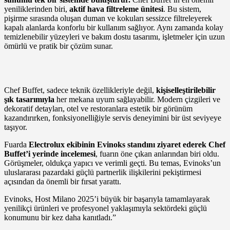
yeniliklerinden biri,
aktif hava filtreleme ünitesi
. Bu sistem,
pişirme sırasında oluşan duman ve kokuları sessizce filtreleyerek
kapalı alanlarda konforlu bir kullanım sağlıyor. Aynı zamanda kolay
temizlenebilir yüzeyleri ve bakım dostu tasarımı, işletmeler için uzun
ömürlü ve pratik bir çözüm sunar.
Chef Buffet, sadece teknik özellikleriyle değil,
kişiselleştirilebilir
şık tasarımıyla
her mekana uyum sağlayabilir. Modern çizgileri ve
dekoratif detayları, otel ve restoranlara estetik bir görünüm
kazandırırken, fonksiyonelliğiyle servis deneyimini bir üst seviyeye
taşıyor.
Fuarda
Electrolux ekibinin Evinoks standını ziyaret ederek Chef
Buffet’i yerinde incelemesi
, fuarın öne çıkan anlarından biri oldu.
Görüşmeler, oldukça yapıcı ve verimli geçti. Bu temas, Evinoks’un
uluslararası pazardaki güçlü partnerlik ilişkilerini pekiştirmesi
açısından da önemli bir fırsat yarattı.
Evinoks, Host Milano 2025’i büyük bir başarıyla tamamlayarak
yenilikçi ürünleri ve profesyonel yaklaşımıyla sektördeki güçlü
konumunu bir kez daha kanıtladı.”