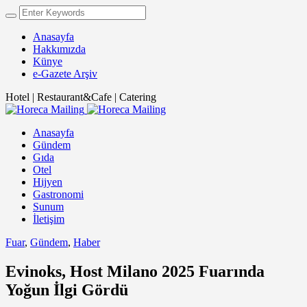
Anasayfa
Hakkımızda
Künye
e-Gazete Arşiv
Hotel | Restaurant&Cafe | Catering
Anasayfa
Gündem
Gıda
Otel
Hijyen
Gastronomi
Sunum
İletişim
Fuar
,
Gündem
,
Haber
Evinoks, Host Milano 2025 Fuarında
Yoğun İlgi Gördü