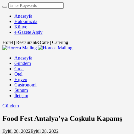
Anasayfa
Hakkımızda
Künye
e-Gazete Arşiv
Hotel | Restaurant&Cafe | Catering
Anasayfa
Gündem
Gıda
Otel
Hijyen
Gastronomi
Sunum
İletişim
Gündem
Food Fest Antalya’ya Coşkulu Kapanış
Eylül 28, 2022
Eylül 28, 2022