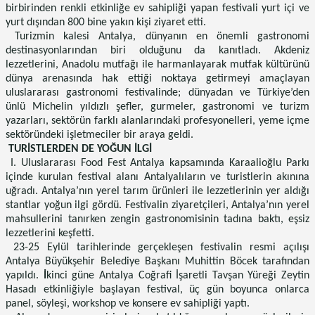
birbirinden renkli etkinliğe ev sahipliği yapan festivali yurt içi ve
yurt dışından 800 bine yakın kişi ziyaret etti.
Turizmin kalesi Antalya, dünyanın en önemli gastronomi
destinasyonlarından biri olduğunu da kanıtladı. Akdeniz
lezzetlerini, Anadolu mutfağı ile harmanlayarak mutfak kültürünü
dünya arenasında hak ettiği noktaya getirmeyi amaçlayan
uluslararası gastronomi festivalinde; dünyadan ve Türkiye’den
ünlü Michelin yıldızlı şefler, gurmeler, gastronomi ve turizm
yazarları, sektörün farklı alanlarındaki profesyonelleri, yeme içme
sektöründeki işletmeciler bir araya geldi.
TURİSTLERDEN DE YOĞUN İLGİ
I. Uluslararası Food Fest Antalya kapsamında Karaalioğlu Parkı
içinde kurulan festival alanı Antalyalıların ve turistlerin akınına
uğradı. Antalya’nın yerel tarım ürünleri ile lezzetlerinin yer aldığı
stantlar yoğun ilgi gördü. Festivalin ziyaretçileri, Antalya’nın yerel
mahsullerini tanırken zengin gastronomisinin tadına baktı, eşsiz
lezzetlerini keşfetti.
23-25 Eylül tarihlerinde gerçekleşen festivalin resmi açılışı
Antalya Büyükşehir Belediye Başkanı Muhittin Böcek tarafından
yapıldı.
İ
kinci güne Antalya Coğrafi İşaretli Tavşan Yüreği Zeytin
Hasadı etkinliğiyle başlayan festival, üç gün boyunca onlarca
panel, söyleşi, workshop ve konsere ev sahipliği yaptı.