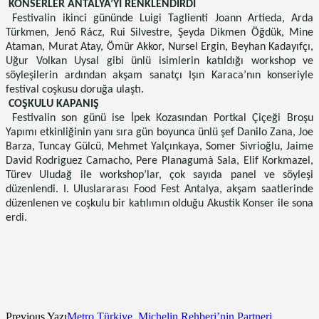
KONSERLER ANTALYA’YI RENKLENDİRDİ
Festivalin ikinci gününde Luigi Taglienti Joann Artieda, Arda
Türkmen, Jenő Rácz, Rui Silvestre, Şeyda Dikmen Öğdük, Mine
Ataman, Murat Atay, Ömür Akkor, Nursel Ergin, Beyhan Kadayıfçı,
Uğur Volkan Uysal gibi ünlü isimlerin katıldığı workshop ve
söyleşilerin ardından akşam sanatçı Işın Karaca’nın konseriyle
festival coşkusu doruğa ulaştı.
COŞKULU KAPANIŞ
Festivalin son günü ise İpek Kozasından Portkal Çiçeği Broşu
Yapımı etkinliğinin yanı sıra gün boyunca ünlü şef Danilo Zana, Joe
Barza, Tuncay Gülcü, Mehmet Yalçınkaya, Somer Sivrioğlu, Jaime
David Rodriguez Camacho, Pere Planagumà Sala, Elif Korkmazel,
Türev Uludağ ile workshop’lar, çok sayıda panel ve söyleşi
düzenlendi. I. Uluslararası Food Fest Antalya, akşam saatlerinde
düzenlenen ve coşkulu bir katılımın olduğu Akustik Konser ile sona
erdi.
Previous Yazı
Metro Türkiye, Michelin Rehberi’nin Partneri