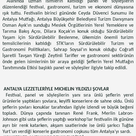
Alanında uzman isimlerin katıldığı panel ve söyleşilerin
düzenlendiği festival, gastronomi, turizm ve ekonomi dünyasına
ışık tuttu. Festivalin birinci gününde Ceyda Düvenci Sunumu ile
Antalya Mutfağı, Antalya Büyükşehir Belediyesi Turizm Danışmanı
Osman Ayık’ın sunduğu Meslek Örgütlerinin Yerel Yemeklere ve
Tarıma Bakış Açısı, Dilara Koçak’ın konuk olduğu Sürdürülebilir
Yaşam için Sürdürülebilir Beslenme, ülkemizin önemli turizm
temsilcilerinin katıldığı STK’ların Sürdürülebilir Turizm ve
Gastronomi Politikaları, Sahrap Soysal’ın konuk olduğu Coğrafi
İşaretli Tavşan Yüreği Zeytinli Tarifler ve gastronomi sektörünün
önde gelen isimlerinin bir araya geldiği Şeflerin Yerel Mutfağın
Tanıtımında Etkisi başlıklı panel ve söyleşiler ilgiyle takip edildi.
ANTALYA LEZZETLERİYLE MICHELIN YILDIZLI ŞOVLAR
Festival, panel ve söyleşilerin yanı sıra ünlü şeflerin yerel
ürünlerle yaptıkları şovlara, keyifli konserlere de sahne oldu. Ünlü
şeflerin şovları konuklar tarafından ilgiyle izlendi ve büyük beğeni
topladı. Dünya çapında tanınan René Frank, Merlin Labron-
Johnson gibi usta şeflerin yaptığı workshop’lar festivalin ilk gününe
ayrı bir renk katarken, akşam saatlerinde ise ünlü şarkıcı Tuğba
Yurt’un verdiği konserle gastronomi coşkusu tüm Antalya’yı sardı.