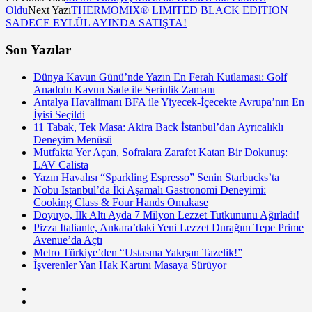
Oldu
Next Yazı
THERMOMIX® LIMITED BLACK EDITION
SADECE EYLÜL AYINDA SATIŞTA!
Son Yazılar
Dünya Kavun Günü’nde Yazın En Ferah Kutlaması: Golf
Anadolu Kavun Sade ile Serinlik Zamanı
Antalya Havalimanı BFA ile Yiyecek-İçecekte Avrupa’nın En
İyisi Seçildi
11 Tabak, Tek Masa: Akira Back İstanbul’dan Ayrıcalıklı
Deneyim Menüsü
Mutfakta Yer Açan, Sofralara Zarafet Katan Bir Dokunuş:
LAV Calista
Yazın Havalısı “Sparkling Espresso” Senin Starbucks’ta
Nobu Istanbul’da İki Aşamalı Gastronomi Deneyimi:
Cooking Class & Four Hands Omakase
Doyuyo, İlk Altı Ayda 7 Milyon Lezzet Tutkununu Ağırladı!
Pizza Italiante, Ankara’daki Yeni Lezzet Durağını Tepe Prime
Avenue’da Açtı
Metro Türkiye’den “Ustasına Yakışan Tazelik!”
İşverenler Yan Hak Kartını Masaya Sürüyor