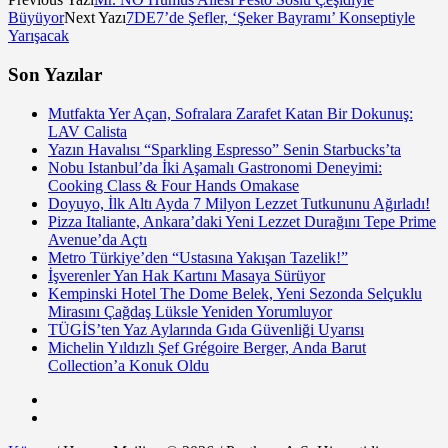
Büyüyor
Next Yazı
7DE7’de Şefler, ‘Şeker Bayramı’ Konseptiyle
Yarışacak
Son Yazılar
Mutfakta Yer Açan, Sofralara Zarafet Katan Bir Dokunuş:
LAV Calista
Yazın Havalısı “Sparkling Espresso” Senin Starbucks’ta
Nobu Istanbul’da İki Aşamalı Gastronomi Deneyimi:
Cooking Class & Four Hands Omakase
Doyuyo, İlk Altı Ayda 7 Milyon Lezzet Tutkununu Ağırladı!
Pizza Italiante, Ankara’daki Yeni Lezzet Durağını Tepe Prime
Avenue’da Açtı
Metro Türkiye’den “Ustasına Yakışan Tazelik!”
İşverenler Yan Hak Kartını Masaya Sürüyor
Kempinski Hotel The Dome Belek, Yeni Sezonda Selçuklu
Mirasını Çağdaş Lüksle Yeniden Yorumluyor
TÜGİS’ten Yaz Aylarında Gıda Güvenliği Uyarısı
Michelin Yıldızlı Şef Grégoire Berger, Anda Barut
Collection’a Konuk Oldu