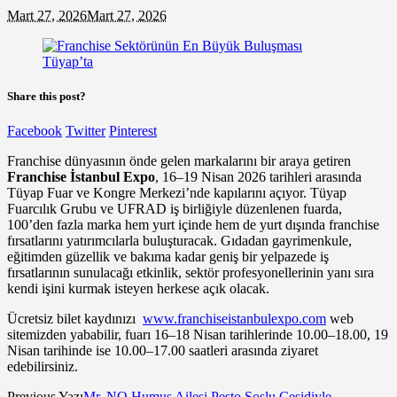
Mart 27, 2026
Mart 27, 2026
Share this post?
Facebook
Twitter
Pinterest
Franchise dünyasının önde gelen markalarını bir araya getiren
Franchise İstanbul Expo
, 16–19 Nisan 2026 tarihleri arasında
Tüyap Fuar ve Kongre Merkezi’nde kapılarını açıyor. Tüyap
Fuarcılık Grubu ve UFRAD iş birliğiyle düzenlenen fuarda,
100’den fazla marka hem yurt içinde hem de yurt dışında franchise
fırsatlarını yatırımcılarla buluşturacak. Gıdadan gayrimenkule,
eğitimden güzellik ve bakıma kadar geniş bir yelpazede iş
fırsatlarının sunulacağı etkinlik, sektör profesyonellerinin yanı sıra
kendi işini kurmak isteyen herkese açık olacak.
Ücretsiz bilet kaydınızı
www.franchiseistanbulexpo.com
web
sitemizden yababilir, fuarı 16–18 Nisan tarihlerinde 10.00–18.00, 19
Nisan tarihinde ise 10.00–17.00 saatleri arasında ziyaret
edebilirsiniz.
Previous Yazı
Mr. NO Humus Ailesi Pesto Soslu Çeşidiyle