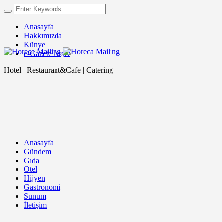
Anasayfa
Hakkımızda
Künye
e-Gazete Arşiv
Hotel | Restaurant&Cafe | Catering
Anasayfa
Gündem
Gıda
Otel
Hijyen
Gastronomi
Sunum
İletişim