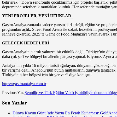
belirterek, “Down sendromlu çocuklarımız için projeler başlattık, ş
depreminde seferberlik mutfakları kurduk. Her seferinde mutfağın yar
YENİ PROJELER, YENİ UFUKLAR
GastroAntalya zamanla sadece yarışmalarla değil, eğitim ve projelerle d
programları açtık. Street Food Arena ile sokak lezzetlerini profesyonel b
sahneye çıkardık. 2025’te Game of Food Magazin’i yayınlayarak Türki
GELECEK HEDEFLERİ
GastroAntalya’nın artık yalnızca bir etkinlik değil, Türkiye’nin dün
daha çok şefi ve bölgeyi bu ailenin parçası yapmak istiyoruz. Ayrıca a
Antalya’nın yılda 16 milyon turisti ağırlayan, dünyanın gözbebeği bir
bir yarışma değil; Anadolu’nun bütün mutfaklarını dünyaya tanıtacak 
Türkiye’nin her bölgesi için bir yer var’’ diye konuştu.
https://gastroantalya.com.tr
Previous Yazı
Şenpiliç ve Türk Eğitim Vakfı iş birliğiyle deprem bölge
Son Yazılar
Dünya Kavun Günü’nde Yazın En Ferah Kutlaması: Golf Anado