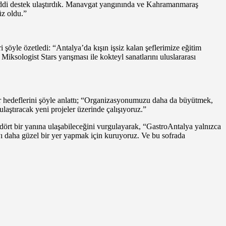
maddi destek ulaştırdık. Manavgat yangınında ve Kahramanmaraş
üz oldu.”
 şöyle özetledi: “Antalya’da kışın işsiz kalan şeflerimize eğitim
 Miksologist Stars yarışması ile kokteyl sanatlarını uluslararası
air hedeflerini şöyle anlattı; “Organizasyonumuzu daha da büyütmek,
laştıracak yeni projeler üzerinde çalışıyoruz.”
 dört bir yanına ulaşabileceğini vurgulayarak, “GastroAntalya yalnızca
ı daha güzel bir yer yapmak için kuruyoruz. Ve bu sofrada