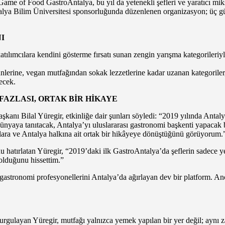
Game of Food GastroAntalya, bu yıl da yetenekli şefleri ve yaratıcı mikso
ya Bilim Üniversitesi sponsorluğunda düzenlenen organizasyon; üç gün 
I
ılımcılara kendini gösterme fırsatı sunan zengin yarışma kategorileriyl
ünlerine, vegan mutfağından sokak lezzetlerine kadar uzanan kategoriler,
decek.
AZLASI, ORTAK BİR HİKAYE
 Bilal Yüregir, etkinliğe dair şunları söyledi: “2019 yılında Antalya E
dünyaya tanıtacak, Antalya’yı uluslararası gastronomi başkenti yapacak
mlara ve Antalya halkına ait ortak bir hikâyeye dönüştüğünü görüyorum.
nu hatırlatan Yüregir, “2019’daki ilk GastroAntalya’da şeflerin sadece 
olduğunu hissettim.”
astronomi profesyonellerini Antalya’da ağırlayan dev bir platform. Anca
gulayan Yüregir, mutfağı yalnızca yemek yapılan bir yer değil; aynı 