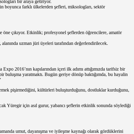
logları bir araya getiriyor.
boyunca farklı ülkelerden şefleri, miksologları, sektör
e öne çıkıyor. Etkinlik; profesyonel şeflerden öğrencilere, amatör
 alanında uzman jüri üyeleri tarafından değerlendirilecek.
xpo 2016’nın kapılarından içeri ilk adımı attığımızda tarifsiz bir
 bir buluşma yaratmaktı. Bugün geriye dönüp baktığımda, bu hayalin
”
yemek pişirmediğini, kültürleri buluşturduğunu, dostluklar kurduğunu,
k Yüregir için asıl gurur, yabancı şeflerin etkinlik sonunda söylediği
zamanda umut, dayanışma ve iyileşme kaynağı olarak gördüklerini