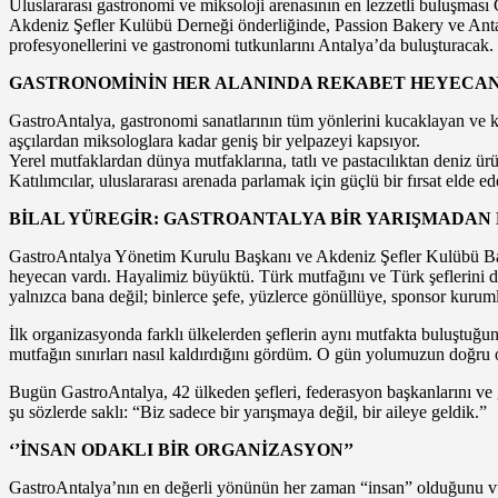
Uluslararası gastronomi ve miksoloji arenasının en lezzetli buluşması 
Akdeniz Şefler Kulübü Derneği önderliğinde, Passion Bakery ve Antal
profesyonellerini ve gastronomi tutkunlarını Antalya’da buluşturacak.
GASTRONOMİNİN HER ALANINDA REKABET HEYECAN
GastroAntalya, gastronomi sanatlarının tüm yönlerini kucaklayan ve kat
aşçılardan miksologlara kadar geniş bir yelpazeyi kapsıyor.
Yerel mutfaklardan dünya mutfaklarına, tatlı ve pastacılıktan deniz ür
Katılımcılar, uluslararası arenada parlamak için güçlü bir fırsat elde e
BİLAL YÜREGİR: GASTROANTALYA BİR YARIŞMADAN F
GastroAntalya Yönetim Kurulu Başkanı ve Akdeniz Şefler Kulübü Başkanı
heyecan vardı. Hayalimiz büyüktü. Türk mutfağını ve Türk şeflerini 
yalnızca bana değil; binlerce şefe, yüzlerce gönüllüye, sponsor kuru
İlk organizasyonda farklı ülkelerden şeflerin aynı mutfakta buluştuğu
mutfağın sınırları nasıl kaldırdığını gördüm. O gün yolumuzun doğru 
Bugün GastroAntalya, 42 ülkeden şefleri, federasyon başkanlarını ve g
şu sözlerde saklı: “Biz sadece bir yarışmaya değil, bir aileye geldik.”
‘’İNSAN ODAKLI BİR ORGANİZASYON’’
GastroAntalya’nın en değerli yönünün her zaman “insan” olduğunu vur