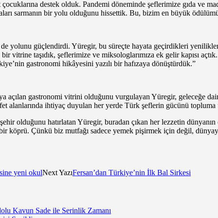
ehit çocuklarına destek olduk. Pandemi döneminde şeflerimize gıda ve 
aları sarmanın bir yolu olduğunu hissettik. Bu, bizim en büyük ödülüm
e yolunu güçlendirdi. Yüregir, bu süreçte hayata geçirdikleri yenilikleri
ir vitrine taşıdık, şeflerimize ve miksologlarımıza ek gelir kapısı açtık.
ye’nin gastronomi hikâyesini yazılı bir hafızaya dönüştürdük.”
yaya açılan gastronomi vitrini olduğunu vurgulayan Yüregir, geleceğe d
fet alanlarında ihtiyaç duyulan her yerde Türk şeflerin gücünü topluma u
 şehir olduğunu hatırlatan Yüregir, buradan çıkan her lezzetin dünyanın
bir köprü. Çünkü biz mutfağı sadece yemek pişirmek için değil, dünyay
sine yeni okul
Next Yazı
Fersan’dan Türkiye’nin İlk Bal Sirkesi
lu Kavun Sade ile Serinlik Zamanı