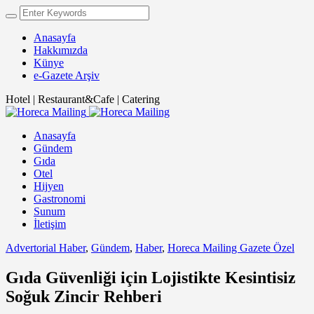
Anasayfa
Hakkımızda
Künye
e-Gazete Arşiv
Hotel | Restaurant&Cafe | Catering
Anasayfa
Gündem
Gıda
Otel
Hijyen
Gastronomi
Sunum
İletişim
Advertorial Haber
,
Gündem
,
Haber
,
Horeca Mailing Gazete Özel
Gıda Güvenliği için Lojistikte Kesintisiz
Soğuk Zincir Rehberi