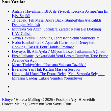
Son Yazılar
Antalya Havalimanı BFA ile Yiyecek-İçecekte Avrupa’nın En
İyisi Seçildi
11 Tabak, Tek Masa: Akira Back İstanbul’dan Ayrıcalıklı
Deneyim Menüsü
Mutfakta Yer Açan, Sofralara Zarafet Katan Bir Dokunuş:
LAV Calista
Yazın Havalısı “Sparkling Espresso” Senin Starbucks’ta
Nobu Istanbul’da İki Aşamalı Gastronomi Deneyimi:
Cooking Class & Four Hands Omakase
Doyuyo, İlk Altı Ayda 7 Milyon Lezzet Tutkununu Ağırladı!
Pizza Italiante, Ankara’daki Yeni Lezzet Durağını Tepe Prime
Avenue’da Açtı
Metro Türkiye’den “Ustasına Yakışan Tazelik!”
İşverenler Yan Hak Kartını Masaya Sürüyor
Kempinski Hotel The Dome Belek, Yeni Sezonda Selçuklu
Mirasını Çağdaş Lüksle Yeniden Yorumluyor
Künye
/ Horeca Mailing © 2026 / Postkom A.Ş. Hizmetidir
Horeca Mailing Gazete'nin Yeni Sayısı Çıktı!