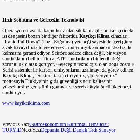
Hızlı Soğutma ve Geleceğin Teknolojisi
Operasyon sırasında kaçınılmaz olan sık kapı açılışları ise içerideki
ısı dengesini bozan bir diğer faktördür.
Kayıkçı Klima
cihazları,
“Rapid PullDown” (Hızlı Soğutma) yeteneği sayesinde içeri giren
sıcak havayı hızla tolere ederek ürünlerin şoklanmadan ideal ısıda
kalmasını garanti ediyor. Sektöre sadece cihaz değil, bir vizyon
sunduklarını belirten firma, ATP standartlarını bir tercih değil,
zorunluluk olarak görüyor. Geleceğin teknolojisi olan doğa dostu E-
Serisi sistemler ile karbon emisyonlarını azaltmayı da görev edinen
Kayıkçı Klima
, “Sektörü takip etmiyoruz, yön veriyoruz”
mottosuyla Türkiye’nin gıda güvenliği zinciri kalitesinin
yükselmesine geniş ürün gamıyla ve servis ağıyla öncülük etmeyi
sürdürüyor.
www.kayikciklima.com
Previous Yazı
Gastroekonominin Kurumsal Temsilcisi:
TURYİD
Next Yazı
Dopamin Değil Damak Tadı Sunuyor