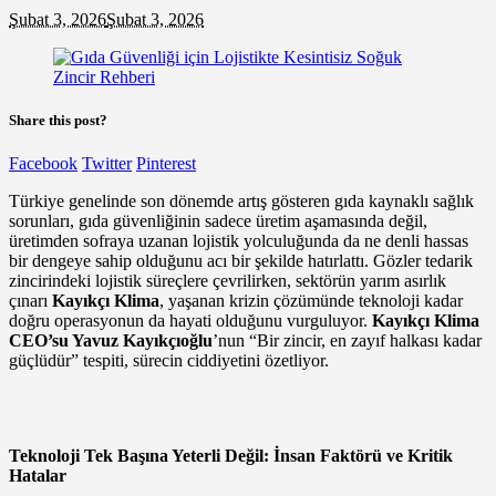
Şubat 3, 2026
Şubat 3, 2026
Share this post?
Facebook
Twitter
Pinterest
Türkiye genelinde son dönemde artış gösteren gıda kaynaklı sağlık
sorunları, gıda güvenliğinin sadece üretim aşamasında değil,
üretimden sofraya uzanan lojistik yolculuğunda da ne denli hassas
bir dengeye sahip olduğunu acı bir şekilde hatırlattı. Gözler tedarik
zincirindeki lojistik süreçlere çevrilirken, sektörün yarım asırlık
çınarı
Kayıkçı Klima
, yaşanan krizin çözümünde teknoloji kadar
doğru operasyonun da hayati olduğunu vurguluyor.
Kayıkçı Klima
CEO’su Yavuz Kayıkçıoğlu
’nun “Bir zincir, en zayıf halkası kadar
güçlüdür” tespiti, sürecin ciddiyetini özetliyor.
Teknoloji Tek Başına Yeterli Değil: İnsan Faktörü ve Kritik
Hatalar