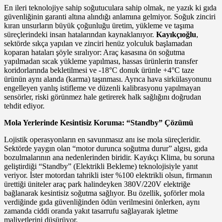
En ileri teknolojiye sahip soğutuculara sahip olmak, ne yazık ki gıda
güvenliğinin garanti altına alındığı anlamına gelmiyor. Soğuk zinciri
kıran unsurların büyük çoğunluğu üretim, yükleme ve taşıma
süreçlerindeki insan hatalarından kaynaklanıyor.
Kayıkçıoğlu
,
sektörde sıkça yapılan ve zinciri henüz yolculuk başlamadan
koparan hataları şöyle sıralıyor: Araç kasasına ön soğutma
yapılmadan sıcak yükleme yapılması, hassas ürünlerin transfer
koridorlarında bekletilmesi ve -18°C donuk ürünle +4°C taze
ürünün aynı alanda (karma) taşınması. Ayrıca hava sirkülasyonunu
engelleyen yanlış istifleme ve düzenli kalibrasyonu yapılmayan
sensörler, riski görünmez hale getirerek halk sağlığını doğrudan
tehdit ediyor.
Mola Yerlerinde Kesintisiz Koruma: “Standby” Çözümü
Lojistik operasyonların en savunmasız anı ise mola süreçleridir.
Sektörde yaygın olan “motor durunca soğutma durur” algısı, gıda
bozulmalarının ana nedenlerinden biridir. Kayıkçı Klima, bu soruna
geliştirdiği “Standby” (Elektrikli Bekleme) teknolojisiyle yanıt
veriyor. İster motordan tahrikli ister %100 elektrikli olsun, firmanın
ürettiği üniteler araç park halindeyken 380V/220V elektriğe
bağlanarak kesintisiz soğutma sağlıyor. Bu özellik, şoförler mola
verdiğinde gıda güvenliğinden ödün verilmesini önlerken, aynı
zamanda ciddi oranda yakıt tasarrufu sağlayarak işletme
maliyetlerini düşürüyor.