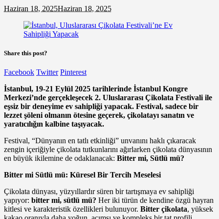
Haziran 18, 2025
Haziran 18, 2025
Share this post?
Facebook
Twitter
Pinterest
İstanbul, 19-21 Eylül 2025 tarihlerinde İstanbul Kongre
Merkezi’nde gerçekleşecek 2. Uluslararası Çikolata Festivali ile
eşsiz bir deneyime ev sahipliği yapacak. Festival, sadece bir
lezzet şöleni olmanın ötesine geçerek, çikolatayı sanatın ve
yaratıcılığın kalbine taşıyacak.
Festival, “Dünyanın en tatlı etkinliği” unvanını haklı çıkaracak
zengin içeriğiyle çikolata tutkunlarını ağırlarken çikolata dünyasının
en büyük ikilemine de odaklanacak:
Bitter mi, Sütlü mü?
Bitter mi Sütlü mü: Küresel Bir Tercih Meselesi
Çikolata dünyası, yüzyıllardır süren bir tartışmaya ev sahipliği
yapıyor:
bitter mi, sütlü mü?
Her iki türün de kendine özgü hayran
kitlesi ve karakteristik özellikleri bulunuyor.
Bitter çikolata
, yüksek
kakao oranıyla daha yoğun, acımsı ve kompleks bir tat profili