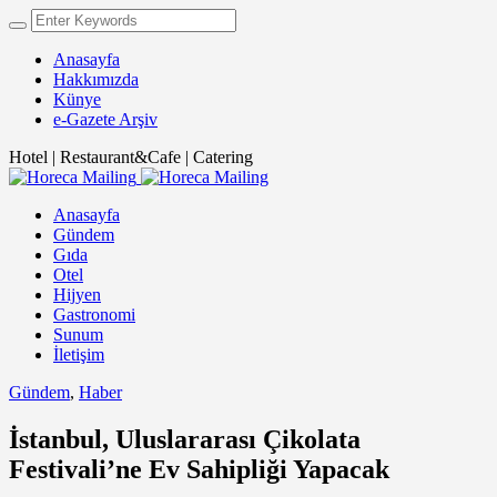
Anasayfa
Hakkımızda
Künye
e-Gazete Arşiv
Hotel | Restaurant&Cafe | Catering
Anasayfa
Gündem
Gıda
Otel
Hijyen
Gastronomi
Sunum
İletişim
Gündem
,
Haber
İstanbul, Uluslararası Çikolata
Festivali’ne Ev Sahipliği Yapacak