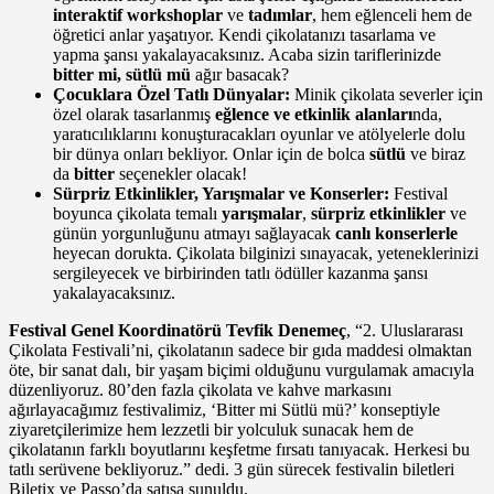
interaktif workshoplar
ve
tadımlar
, hem eğlenceli hem de
öğretici anlar yaşatıyor. Kendi çikolatanızı tasarlama ve
yapma şansı yakalayacaksınız. Acaba sizin tariflerinizde
bitter mi, sütlü mü
ağır basacak?
Çocuklara Özel Tatlı Dünyalar:
Minik çikolata severler için
özel olarak tasarlanmış
eğlence ve etkinlik alanları
nda,
yaratıcılıklarını konuşturacakları oyunlar ve atölyelerle dolu
bir dünya onları bekliyor. Onlar için de bolca
sütlü
ve biraz
da
bitter
seçenekler olacak!
Sürpriz Etkinlikler, Yarışmalar ve Konserler:
Festival
boyunca çikolata temalı
yarışmalar
,
sürpriz etkinlikler
ve
günün yorgunluğunu atmayı sağlayacak
canlı konserlerle
heyecan dorukta. Çikolata bilginizi sınayacak, yeteneklerinizi
sergileyecek ve birbirinden tatlı ödüller kazanma şansı
yakalayacaksınız.
Festival Genel Koordinatörü Tevfik Denemeç
, “2. Uluslararası
Çikolata Festivali’ni, çikolatanın sadece bir gıda maddesi olmaktan
öte, bir sanat dalı, bir yaşam biçimi olduğunu vurgulamak amacıyla
düzenliyoruz. 80’den fazla çikolata ve kahve markasını
ağırlayacağımız festivalimiz, ‘Bitter mi Sütlü mü?’ konseptiyle
ziyaretçilerimize hem lezzetli bir yolculuk sunacak hem de
çikolatanın farklı boyutlarını keşfetme fırsatı tanıyacak. Herkesi bu
tatlı serüvene bekliyoruz.” dedi. 3 gün sürecek festivalin biletleri
Biletix ve Passo’da satışa sunuldu.