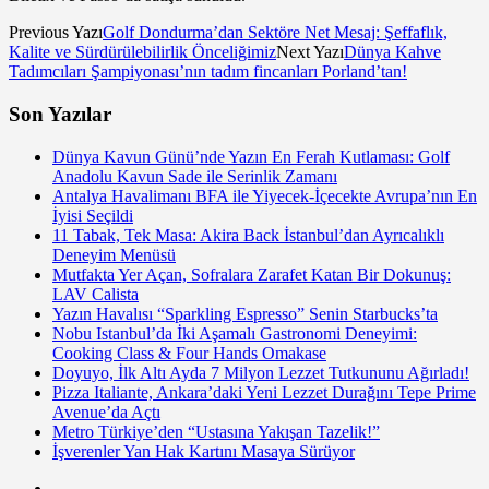
Previous Yazı
Golf Dondurma’dan Sektöre Net Mesaj: Şeffaflık,
Kalite ve Sürdürülebilirlik Önceliğimiz
Next Yazı
Dünya Kahve
Tadımcıları Şampiyonası’nın tadım fincanları Porland’tan!
Son Yazılar
Dünya Kavun Günü’nde Yazın En Ferah Kutlaması: Golf
Anadolu Kavun Sade ile Serinlik Zamanı
Antalya Havalimanı BFA ile Yiyecek-İçecekte Avrupa’nın En
İyisi Seçildi
11 Tabak, Tek Masa: Akira Back İstanbul’dan Ayrıcalıklı
Deneyim Menüsü
Mutfakta Yer Açan, Sofralara Zarafet Katan Bir Dokunuş:
LAV Calista
Yazın Havalısı “Sparkling Espresso” Senin Starbucks’ta
Nobu Istanbul’da İki Aşamalı Gastronomi Deneyimi:
Cooking Class & Four Hands Omakase
Doyuyo, İlk Altı Ayda 7 Milyon Lezzet Tutkununu Ağırladı!
Pizza Italiante, Ankara’daki Yeni Lezzet Durağını Tepe Prime
Avenue’da Açtı
Metro Türkiye’den “Ustasına Yakışan Tazelik!”
İşverenler Yan Hak Kartını Masaya Sürüyor