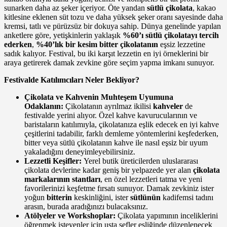
sunarken daha az şeker içeriyor. Öte yandan
sütlü çikolata
, kakao
kitlesine eklenen süt tozu ve daha yüksek şeker oranı sayesinde daha
kremsi, tatlı ve pürüzsüz bir dokuya sahip. Dünya genelinde yapılan
anketlere göre, yetişkinlerin yaklaşık
%60’ı sütlü çikolatayı tercih
ederken
,
%40’lık bir kesim bitter çikolatanın
eşsiz lezzetine
sadık kalıyor. Festival, bu iki karşıt lezzetin en iyi örneklerini bir
araya getirerek damak zevkine göre seçim yapma imkanı sunuyor.
Festivalde Katılımcıları Neler Bekliyor?
Çikolata ve Kahvenin Muhteşem Uyumuna
Odaklanın:
Çikolatanın ayrılmaz ikilisi
kahveler
de
festivalde yerini alıyor. Özel kahve kavurucularının ve
baristaların katılımıyla, çikolatanıza eşlik edecek en iyi kahve
çeşitlerini tadabilir, farklı demleme yöntemlerini keşfederken,
bitter veya sütlü çikolatanın kahve ile nasıl eşsiz bir uyum
yakaladığını deneyimleyebilirsiniz.
Lezzetli Keşifler:
Yerel butik üreticilerden uluslararası
çikolata devlerine kadar geniş bir yelpazede yer alan
çikolata
markalarının stantları
, en özel lezzetleri tatma ve yeni
favorilerinizi keşfetme fırsatı sunuyor. Damak zevkiniz ister
yoğun
bitterin
keskinliğini, ister
sütlünün
kadifemsi tadını
arasın, burada aradığınızı bulacaksınız.
Atölyeler ve Workshoplar:
Çikolata yapımının inceliklerini
öğrenmek isteyenler için usta şefler eşliğinde düzenlenecek