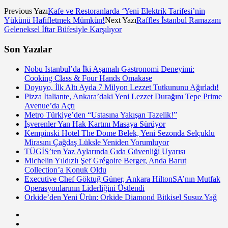
Previous Yazı
Kafe ve Restoranlarda ‘Yeni Elektrik Tarifesi’nin
Yükünü Hafifletmek Mümkün!
Next Yazı
Raffles İstanbul Ramazanı
Geleneksel İftar Büfesiyle Karşılıyor
Son Yazılar
Nobu Istanbul’da İki Aşamalı Gastronomi Deneyimi:
Cooking Class & Four Hands Omakase
Doyuyo, İlk Altı Ayda 7 Milyon Lezzet Tutkununu Ağırladı!
Pizza Italiante, Ankara’daki Yeni Lezzet Durağını Tepe Prime
Avenue’da Açtı
Metro Türkiye’den “Ustasına Yakışan Tazelik!”
İşverenler Yan Hak Kartını Masaya Sürüyor
Kempinski Hotel The Dome Belek, Yeni Sezonda Selçuklu
Mirasını Çağdaş Lüksle Yeniden Yorumluyor
TÜGİS’ten Yaz Aylarında Gıda Güvenliği Uyarısı
Michelin Yıldızlı Şef Grégoire Berger, Anda Barut
Collection’a Konuk Oldu
Executive Chef Göktuğ Güner, Ankara HiltonSA’nın Mutfak
Operasyonlarının Liderliğini Üstlendi
Orkide’den Yeni Ürün: Orkide Diamond Bitkisel Susuz Yağ