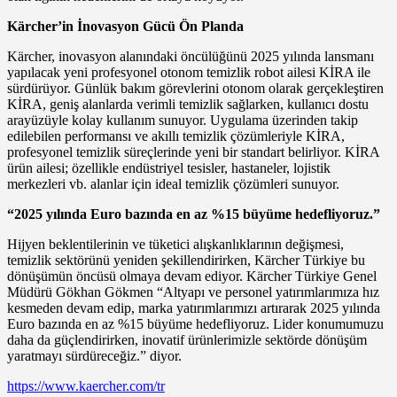
Kärcher’in İnovasyon Gücü Ön Planda
Kärcher, inovasyon alanındaki öncülüğünü 2025 yılında lansmanı
yapılacak yeni profesyonel otonom temizlik robot ailesi KİRA ile
sürdürüyor. Günlük bakım görevlerini otonom olarak gerçekleştiren
KİRA, geniş alanlarda verimli temizlik sağlarken, kullanıcı dostu
arayüzüyle kolay kullanım sunuyor. Uygulama üzerinden takip
edilebilen performansı ve akıllı temizlik çözümleriyle KİRA,
profesyonel temizlik süreçlerinde yeni bir standart belirliyor. KİRA
ürün ailesi; özellikle endüstriyel tesisler, hastaneler, lojistik
merkezleri vb. alanlar için ideal temizlik çözümleri sunuyor.
“2025 yılında Euro bazında en az %15 büyüme hedefliyoruz.”
Hijyen beklentilerinin ve tüketici alışkanlıklarının değişmesi,
temizlik sektörünü yeniden şekillendirirken, Kärcher Türkiye bu
dönüşümün öncüsü olmaya devam ediyor. Kärcher Türkiye Genel
Müdürü Gökhan Gökmen “Altyapı ve personel yatırımlarımıza hız
kesmeden devam edip, marka yatırımlarımızı artırarak 2025 yılında
Euro bazında en az %15 büyüme hedefliyoruz. Lider konumumuzu
daha da güçlendirirken, inovatif ürünlerimizle sektörde dönüşüm
yaratmayı sürdüreceğiz.” diyor.
https://www.kaercher.com/tr