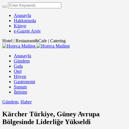
Anasayfa
Hakkımızda
Künye
e-Gazete Arşiv
Hotel | Restaurant&Cafe | Catering
Anasayfa
Gündem
Gıda
Otel
Hijyen
Gastronomi
Sunum
İletişim
Gündem
,
Haber
Kärcher Türkiye, Güney Avrupa
Bölgesinde Liderliğe Yükseldi