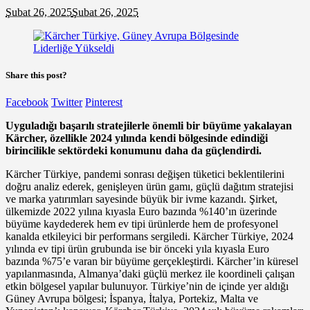
Şubat 26, 2025
Şubat 26, 2025
Share this post?
Facebook
Twitter
Pinterest
Uyguladığı başarılı stratejilerle önemli bir büyüme yakalayan
Kärcher,
özellikle 2024 yılında kendi bölgesinde edindiği
birincilikle sektördeki konumunu daha da güçlendirdi.
Kärcher Türkiye, pandemi sonrası değişen tüketici beklentilerini
doğru analiz ederek, genişleyen ürün gamı, güçlü dağıtım stratejisi
ve marka yatırımları sayesinde büyük bir ivme kazandı. Şirket,
ülkemizde 2022 yılına kıyasla Euro bazında %140’ın üzerinde
büyüme kaydederek hem ev tipi ürünlerde hem de profesyonel
kanalda etkileyici bir performans sergiledi. Kärcher Türkiye, 2024
yılında ev tipi ürün grubunda ise bir önceki yıla kıyasla Euro
bazında %75’e varan bir büyüme gerçekleştirdi. Kärcher’in küresel
yapılanmasında, Almanya’daki güçlü merkez ile koordineli çalışan
etkin bölgesel yapılar bulunuyor. Türkiye’nin de içinde yer aldığı
Güney Avrupa bölgesi; İspanya, İtalya, Portekiz, Malta ve