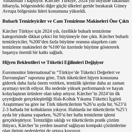
Yunanistan’ı kapsıyor. Kärcher Türkiye, 2024 yılı büyüme rakamları
itibarıyla, bölgesindeki diğer güçlü ülkeleri geride bırakarak Güney
Avrupa bölgesinin lideri konumuna yükseldi.
Buharlı Temizleyiciler ve Cam Temizleme Makineleri Öne Çıktı
Kärcher Türkiye için 2024 yılı, özellikle buharlı temizleme
kategorisinde dikkat çekici bir büyümeyle öne çıktı. Kärcher buharlı
temizleyiciler, %200’den fazla büyüme oranına ulaşırken cam
temizleme makineleri de %100’ün üzerinde büyüme göstererek
başarıya önemli bir katkı sağladı.
Hijyen Beklentileri ve Tüketici Eğilimleri Değişiyor
Euromonitor International’ın “Türkiye’de Tüketici Değerleri ve
Davranışları” raporuna göre, Türk tüketicileri hijyen konusuna
giderek daha fazla önem verirken, temizlik işlerine daha az zaman
ayırmayı tercih ediyor. Bu nedenle yüksek performanslı ve hayatı
kolaylaştıran ürünlere olan talep artıyor. Kärcher’in 2024’ün ilk
çeyreğinde gerçekleştirdiği Halı-Koltuk Yıkama Tüketici İçgörü
Araştırması’na göre ise Türk tüketicilerinin %26’sı ayda bir, %23’ü
2-3 haftada bir koltuklarını yıkıyor. Halılarda ise tüketicilerin %25’i
ayda bir yıkama yaparken, %20’si her hafta temizleme işlemi
gerçekleştiriyor. Temizliğin sıklığı ve tüketicilerin pratik çözüm
ihtiyacı, Kärcher’in yerden tasarruf sağlayan kompakt çözümlerine
olan ilginin nedenlerini de ortaya koyuyor.