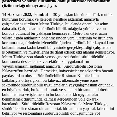
göstermeyi ve sürdürülebilirlik dönüşümlerinde restoranların
çözüm ortağı olmayı amaçlıyor.
14 Haziran 2022, İstanbul –
30 yılı aşkın bir süredir Türk mutfak
kültürünü korumak ve gelecek nesillere aktarmak amacıyla
çalışmalarını sürdüren Metro Türkiye, bu alanda önemli bir adım
daha attı. Çalışmalarını sürdürülebilirlik odağıyla yürüten ve bu
konuda bütüncül bir yaklaşım benimseyen Metro Türkiye, uzun
yıllardır gıda atıklarının önlenmesinden yerel üreticinin ve ürünlerin
korunmasına, ürünlerin izlenebilirliğinden sürdürülebilir kaynakların
kullanılmasına kadar kendi bünyesinde gerçekleştirdiği çalışmalara;
iş ortaklarını ve müşterilerini de dâhil ederek etki alanını genişletiyor.
Metro Türkiye son olarak yeme-içme sektörünü sürdürülebilirlik
konusunda desteklemek ve sektördeki uygulamaların
yaygınlaşmasını sağlamak amacıyla “Sürdürülebilir Restoran
Kılavuzu”nu hazırladı. Dernekler, üniversiteler ve sektörden önemli
paydaşlardan oluşan ‘Sürdürülebilir Restoran Komitesi’nin
katkılarıyla ortaya çıkan bu kılavuz, ülkemizde yeme-içme
sektöründe sürdürülebilir uygulamaların yaygınlaşmasının önündeki
en büyük zorluk, bu konuda ortak ve standart bir tanımın, kriterin
bulunmaması ve işletmelerin bu konuda farklı uygulamaları
benimsemek durumunda kalması gerçeğinden yola çıkarak
hazırlandı. ‘Sürdürülebilir Restoran Kılavuzu’ ile Metro Türkiye,
sürdürülebilir restoran olmanın ortak bir tanımını yaparak kriterlerini
belirliyor ve restoranlara sürdürülebilirlik dönüşümünde yol