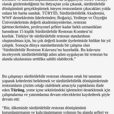
olarak gözlemlediğimiz bu ihtiyaçtan yola çıkarak, sürdürülebilir
dönüşümünü gerçekleştirmek isteyen restoranların çıkacakları yolda
onlara bir harita sunduk. TÜRYİD, Sürdürülebilirlik Akademisi,
WWF derneklerinin liderlerinden; Boğaziçi, Yeditepe ve Özyeğin
Üniversitelerinin değerli akademisyenlerine, restoran
işletmecilerinden, profesyonel şeflere kadar farklı uzmanlıkları
barındıran 15 kişilik Sürdürülebilir Restoran Komitesi’ni
kurduk. Türkiye’de sürdürülebilir restoran standardının
oluşturulması için, bu çok değerli komite üyelerimizle birlikte bir yıl
çalıştık. Sonuçta dünya standartlarında bir çalışma olan
‘Sürdürülebilir Restoran Kılavuzu’nu hazırladık. Bu kılavuzu
inceleyerek sürdürülebilirliği adım adım uygulayan bir restoran bu
alanda uluslararası sertifika sahibi olabilecek.”
Bu çalışmayı sürdürülebilir restoran olmanın ortak bir tanımını
yaparak kriterlerini belirlemek ve sürdürülebilirlik dönüşümlerinde
restoranların çözüm ortağı olabilmek amacıyla yaptıklarını ifade
eden
Türüng
, yeme içme sektöründeki işletmeleri desteklemek için
çalışmalarına ve yatırımlarına devam edeceklerini kaydederek şöyle
devam etti:
“Biz, ülkemizde sürdürülebilir restoran dönüşümünü
kurumlaştırmanın ve kalıcılaştırmanın yolunun bu alanda şefleri ve