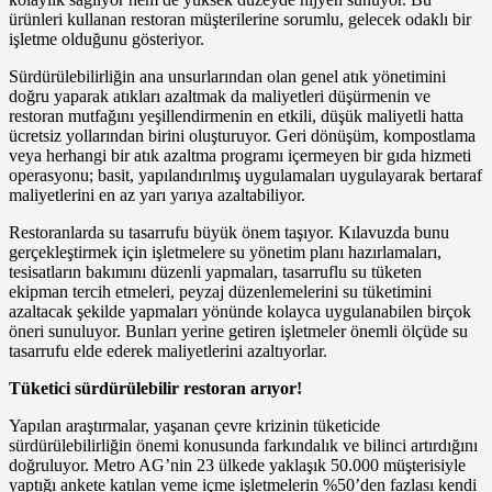
ürünleri kullanan restoran müşterilerine sorumlu, gelecek odaklı bir
işletme olduğunu gösteriyor.
Sürdürülebilirliğin ana unsurlarından olan genel atık yönetimini
doğru yaparak atıkları azaltmak da maliyetleri düşürmenin ve
restoran mutfağını yeşillendirmenin en etkili, düşük maliyetli hatta
ücretsiz yollarından birini oluşturuyor. Geri dönüşüm, kompostlama
veya herhangi bir atık azaltma programı içermeyen bir gıda hizmeti
operasyonu; basit, yapılandırılmış uygulamaları uygulayarak bertaraf
maliyetlerini en az yarı yarıya azaltabiliyor.
Restoranlarda su tasarrufu büyük önem taşıyor. Kılavuzda bunu
gerçekleştirmek için işletmelere su yönetim planı hazırlamaları,
tesisatların bakımını düzenli yapmaları, tasarruflu su tüketen
ekipman tercih etmeleri, peyzaj düzenlemelerini su tüketimini
azaltacak şekilde yapmaları yönünde kolayca uygulanabilen birçok
öneri sunuluyor. Bunları yerine getiren işletmeler önemli ölçüde su
tasarrufu elde ederek maliyetlerini azaltıyorlar.
Tüketici sürdürülebilir restoran arıyor!
Yapılan araştırmalar, yaşanan çevre krizinin tüketicide
sürdürülebilirliğin önemi konusunda farkındalık ve bilinci artırdığını
doğruluyor. Metro AG’nin 23 ülkede yaklaşık 50.000 müşterisiyle
yaptığı ankete katılan yeme içme işletmelerin %50’den fazlası kendi