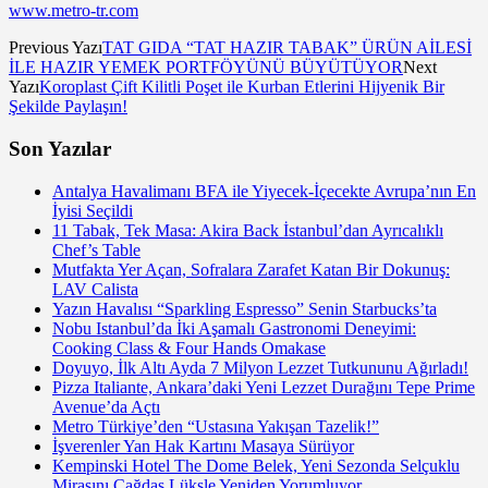
www.metro-tr.com
Previous Yazı
TAT GIDA “TAT HAZIR TABAK” ÜRÜN AİLESİ
İLE HAZIR YEMEK PORTFÖYÜNÜ BÜYÜTÜYOR
Next
Yazı
Koroplast Çift Kilitli Poşet ile Kurban Etlerini Hijyenik Bir
Şekilde Paylaşın!
Son Yazılar
Antalya Havalimanı BFA ile Yiyecek-İçecekte Avrupa’nın En
İyisi Seçildi
11 Tabak, Tek Masa: Akira Back İstanbul’dan Ayrıcalıklı
Chef’s Table
Mutfakta Yer Açan, Sofralara Zarafet Katan Bir Dokunuş:
LAV Calista
Yazın Havalısı “Sparkling Espresso” Senin Starbucks’ta
Nobu Istanbul’da İki Aşamalı Gastronomi Deneyimi:
Cooking Class & Four Hands Omakase
Doyuyo, İlk Altı Ayda 7 Milyon Lezzet Tutkununu Ağırladı!
Pizza Italiante, Ankara’daki Yeni Lezzet Durağını Tepe Prime
Avenue’da Açtı
Metro Türkiye’den “Ustasına Yakışan Tazelik!”
İşverenler Yan Hak Kartını Masaya Sürüyor
Kempinski Hotel The Dome Belek, Yeni Sezonda Selçuklu
Mirasını Çağdaş Lüksle Yeniden Yorumluyor