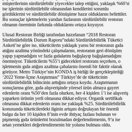
müşterilerinin sürdürülebilir yiyecekler talep ettiğini, yaklaşık %60’si
ise işlerinin sürdürülebilir olmasından kendilerini sorumlu
gördüklerini ve sürdürülebilir dönüşüme hazır olduklarını belirttiler.
Bu sonuçlar işletmelerin yarıdan fazlasının sürdürülebilir restoran
olmanın öneminin farkında olduklarını ortaya koyuyor.
Ulusal Restoran Birliği tarafından hazırlanan “2018 Restoran
Sürdürülebilirlik Durum Raporu”ndaki Sürdürülebilirlik Tüketici
Anketi’ne göre ise, tüketicilerin yaklaşık yarısı bir restoranın gıda
atığını azaltma yönündeki çalışmalarını, restoranın geri dönüşüm
yapıp yapmadığını ve fazla gıdalarını bağışlayıp bağışlamadığını
önemsiyor. Tüketicilerin %55’i gidecekleri restoranı seçerken, o
işletmenin gıda atığını azaltma çabalarını önemli bir faktör olarak
görüyor. Metro Türkiye’nin KONDA iş birliği ile gerçekleştirdiği
‘2022 Yeme-İçme Araştırması” Türkiye’de de tüketicinin
sürdürülebilirlik bilincinin arttığını ortaya koydu. Araştırmanın
sonuçlarına göre, gıda alışverişinde yöresel ürün almaya gayret
edenlerin oranı %50’den fazla olurken, her 4 kişiden 1’i ise alışveriş
yaparken ürünün yerli olmasına dikkat ediyor. Organik sertifikalı
olmasına dikkat edenlerin oranı ise yaklaşık %25. Sürdürülebilirlik
konusunda tüketicilerdeki ilginin artışını doğrulayan bir önemli
bulgu da her 10 kişiden 8’inin evde ihtiyaç fazlası bulunan ve
pişmemiş gıda ürünlerini bozulmadan değerlendirmenin, 9’u ise
artan yemekleri değerlendirmenin bir yolunu bulması oldu.