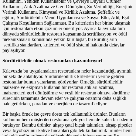
Kullanımı, Yeniden Kullanılabilir ve Çevreye Duyarlı Ürünler
Kullanımı, Atık Azaltma ve Geri Dönüşüm, Su Verimliliği, Enerjinin
Verimli Kullanımı, Kimyasal ve Kirlilik Azaltma, Şeffaflık ve
eğitim, Sürdürülebilir Menü Uygulaması ve Sosyal Etki, Adil, Eşit
Çalışma Koşullarının Sağlanması. Bu kriterlerin her birine ulaşmak
için restoranlara etkin çözümler öneriliyor. Ayrıca kılavuzda tüm
dünyada sürdürülebilir restoran kapsamında sertifikasyon ve ödül
mekanizmaları konusunda yetkin kuruluşlar, bu kuruluşların
sertifika standartları, kriterleri ve ödül sistemi hakkında detaylar
paylaşılıyor.
Sürdürülebilir olmak restoranlara kazandırıyor!
Kılavuzda bu uygulamaların restoranlara neler kazandırdığı ayrıntılı
bir şekilde anlatılıyor. Sürdürülebilirlik kriterlerini yerine getiren
restoranlar bunun yararlarını görüyorlar. Örneğin sürdürülebilir
malzeme ve ekipman kullanan bir restoran atıkları azaltma,
malzemeleri geri dönüştürme ve yeşil bir restoran olmayı sürdürme
sürecinin tamamına devam eder ve çalışma ortamını daha sağlıklı
hale getirirken, paradan ve enerjiden de tasarruf ediyor.
Bir başka örnek ise çevre dostu tek kullanımlık ürünler. Bunların
kullanımı hem müşterileri restorana çekiyor hem de kalıcı bir izlenim
bırakıyor. Bambu ürünler, ahşap çatal bıçak takımları, ahşap pipetler
veya biyobozunur kahve fincanları gibi tek kullanımlık ürünler hem
kolaylık sağlıyor hem de yüksek düzeyde hijyen sunuyor. Bu