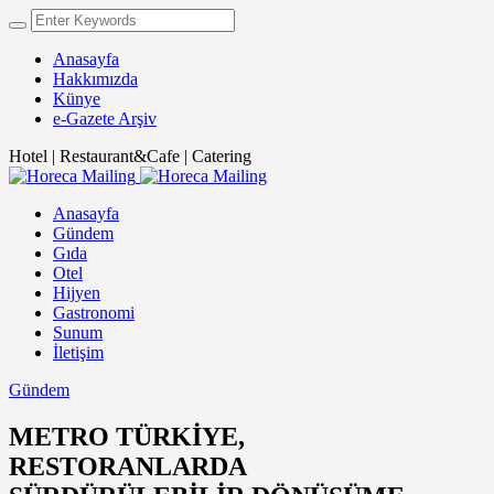
Anasayfa
Hakkımızda
Künye
e-Gazete Arşiv
Hotel | Restaurant&Cafe | Catering
Anasayfa
Gündem
Gıda
Otel
Hijyen
Gastronomi
Sunum
İletişim
Gündem
METRO TÜRKİYE,
RESTORANLARDA