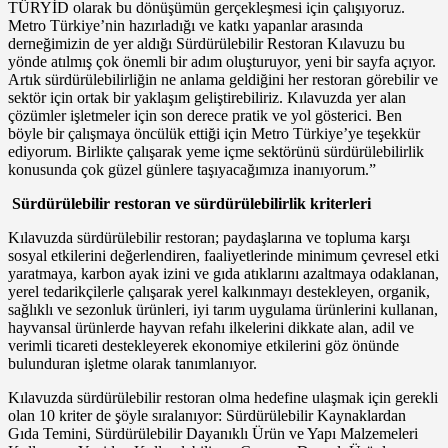
TÜRYİD olarak bu dönüşümün gerçekleşmesi için çalışıyoruz.
Metro Türkiye’nin hazırladığı ve katkı yapanlar arasında
derneğimizin de yer aldığı Sürdürülebilir Restoran Kılavuzu bu
yönde atılmış çok önemli bir adım oluşturuyor, yeni bir sayfa açıyor.
Artık sürdürülebilirliğin ne anlama geldiğini her restoran görebilir ve
sektör için ortak bir yaklaşım geliştirebiliriz. Kılavuzda yer alan
çözümler işletmeler için son derece pratik ve yol gösterici. Ben
böyle bir çalışmaya öncülük ettiği için Metro Türkiye’ye teşekkür
ediyorum. Birlikte çalışarak yeme içme sektörünü sürdürülebilirlik
konusunda çok güzel günlere taşıyacağımıza inanıyorum.”
Sürdürülebilir restoran ve sürdürülebilirlik kriterleri
Kılavuzda sürdürülebilir restoran; paydaşlarına ve topluma karşı
sosyal etkilerini değerlendiren, faaliyetlerinde minimum çevresel etki
yaratmaya, karbon ayak izini ve gıda atıklarını azaltmaya odaklanan,
yerel tedarikçilerle çalışarak yerel kalkınmayı destekleyen, organik,
sağlıklı ve sezonluk ürünleri, iyi tarım uygulama ürünlerini kullanan,
hayvansal ürünlerde hayvan refahı ilkelerini dikkate alan, adil ve
verimli ticareti destekleyerek ekonomiye etkilerini göz önünde
bulunduran işletme olarak tanımlanıyor.
Kılavuzda sürdürülebilir restoran olma hedefine ulaşmak için gerekli
olan 10 kriter de şöyle sıralanıyor: Sürdürülebilir Kaynaklardan
Gıda Temini, Sürdürülebilir Dayanıklı Ürün ve Yapı Malzemeleri