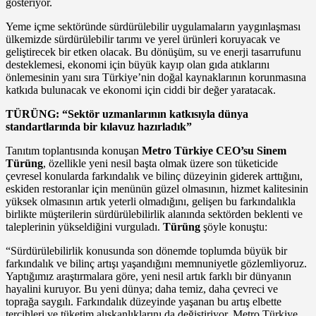
gösteriyor.
Yeme içme sektöründe sürdürülebilir uygulamaların yaygınlaşması
ülkemizde sürdürülebilir tarımı ve yerel ürünleri koruyacak ve
geliştirecek bir etken olacak. Bu dönüşüm, su ve enerji tasarrufunu
desteklemesi, ekonomi için büyük kayıp olan gıda atıklarını
önlemesinin yanı sıra Türkiye’nin doğal kaynaklarının korunmasına
katkıda bulunacak ve ekonomi için ciddi bir değer yaratacak.
TÜRÜNG: “Sektör uzmanlarının katkısıyla dünya
standartlarında bir kılavuz hazırladık”
Tanıtım toplantısında konuşan
Metro Türkiye CEO’su Sinem
Türüng
, özellikle yeni nesil başta olmak üzere son tüketicide
çevresel konularda farkındalık ve bilinç düzeyinin giderek arttığını,
eskiden restoranlar için menünün güzel olmasının, hizmet kalitesinin
yüksek olmasının artık yeterli olmadığını, gelişen bu farkındalıkla
birlikte müşterilerin sürdürülebilirlik alanında sektörden beklenti ve
taleplerinin yükseldiğini vurguladı.
Türüng
şöyle konuştu:
“Sürdürülebilirlik konusunda son dönemde toplumda büyük bir
farkındalık ve bilinç artışı yaşandığını memnuniyetle gözlemliyoruz.
Yaptığımız araştırmalara göre, yeni nesil artık farklı bir dünyanın
hayalini kuruyor. Bu yeni dünya; daha temiz, daha çevreci ve
toprağa saygılı. Farkındalık düzeyinde yaşanan bu artış elbette
tercihleri ve tüketim alışkanlıklarını da değiştiriyor. Metro Türkiye