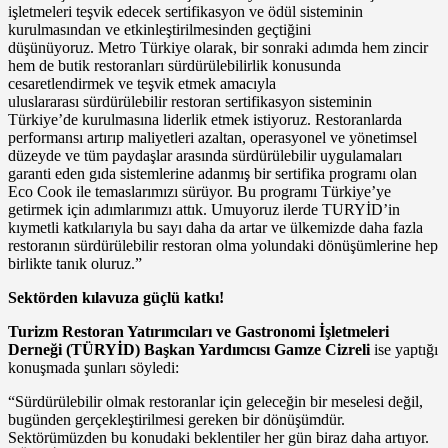
işletmeleri teşvik edecek sertifikasyon ve ödül sisteminin
kurulmasından ve etkinleştirilmesinden geçtiğini
düşünüyoruz. Metro Türkiye olarak, bir sonraki adımda hem zincir
hem de butik restoranları sürdürülebilirlik konusunda
cesaretlendirmek ve teşvik etmek amacıyla
uluslararası sürdürülebilir restoran sertifikasyon sisteminin
Türkiye’de kurulmasına liderlik etmek istiyoruz. Restoranlarda
performansı artırıp maliyetleri azaltan, operasyonel ve yönetimsel
düzeyde ve tüm paydaşlar arasında sürdürülebilir uygulamaları
garanti eden gıda sistemlerine adanmış bir sertifika programı olan
Eco Cook ile temaslarımızı sürüyor. Bu programı Türkiye’ye
getirmek için adımlarımızı attık. Umuyoruz ilerde TURYİD’in
kıymetli katkılarıyla bu sayı daha da artar ve ülkemizde daha fazla
restoranın sürdürülebilir restoran olma yolundaki dönüşümlerine hep
birlikte tanık oluruz.”
Sektörden kılavuza güçlü katkı!
Turizm Restoran Yatırımcıları ve Gastronomi İşletmeleri
Derneği (TÜRYİD) Başkan Yardımcısı Gamze Cizreli
ise yaptığı
konuşmada şunları söyledi:
“Sürdürülebilir olmak restoranlar için geleceğin bir meselesi değil,
bugünden gerçekleştirilmesi gereken bir dönüşümdür.
Sektörümüzden bu konudaki beklentiler her gün biraz daha artıyor.