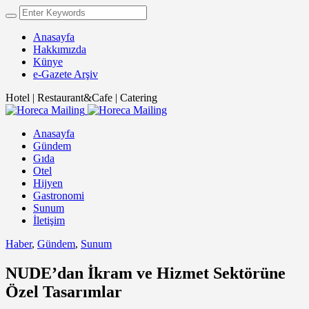
Anasayfa
Hakkımızda
Künye
e-Gazete Arşiv
Hotel | Restaurant&Cafe | Catering
Anasayfa
Gündem
Gıda
Otel
Hijyen
Gastronomi
Sunum
İletişim
Haber
,
Gündem
,
Sunum
NUDE’dan İkram ve Hizmet Sektörüne
Özel Tasarımlar