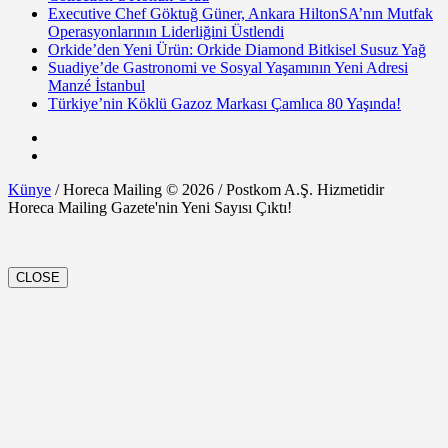
Executive Chef Göktuğ Güner, Ankara HiltonSA’nın Mutfak
Operasyonlarının Liderliğini Üstlendi
Orkide’den Yeni Ürün: Orkide Diamond Bitkisel Susuz Yağ
Suadiye’de Gastronomi ve Sosyal Yaşamının Yeni Adresi
Manzé İstanbul
Türkiye’nin Köklü Gazoz Markası Çamlıca 80 Yaşında!
Künye
/ Horeca Mailing © 2026 / Postkom A.Ş. Hizmetidir
Horeca Mailing Gazete'nin Yeni Sayısı Çıktı!
CLOSE