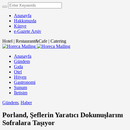
Anasayfa
Hakkımızda
Künye
e-Gazete Arşiv
Hotel | Restaurant&Cafe | Catering
Anasayfa
Gündem
Gıda
Otel
Hijyen
Gastronomi
Sunum
İletişim
Gündem
,
Haber
Porland, Şeflerin Yaratıcı Dokunuşlarını
Sofralara Taşıyor