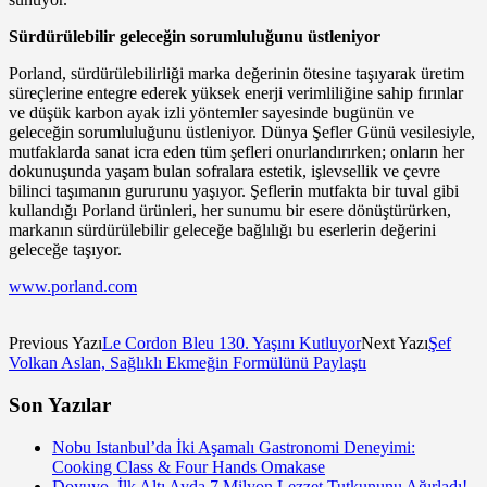
Sürdürülebilir geleceğin sorumluluğunu üstleniyor
Porland, sürdürülebilirliği marka değerinin ötesine taşıyarak üretim
süreçlerine entegre ederek yüksek enerji verimliliğine sahip fırınlar
ve düşük karbon ayak izli yöntemler sayesinde bugünün ve
geleceğin sorumluluğunu üstleniyor. Dünya Şefler Günü vesilesiyle,
mutfaklarda sanat icra eden tüm şefleri onurlandırırken; onların her
dokunuşunda yaşam bulan sofralara estetik, işlevsellik ve çevre
bilinci taşımanın gururunu yaşıyor. Şeflerin mutfakta bir tuval gibi
kullandığı Porland ürünleri, her sunumu bir esere dönüştürürken,
markanın sürdürülebilir geleceğe bağlılığı bu eserlerin değerini
geleceğe taşıyor.
www.porland.com
Previous Yazı
Le Cordon Bleu 130. Yaşını Kutluyor
Next Yazı
Şef
Volkan Aslan, Sağlıklı Ekmeğin Formülünü Paylaştı
Son Yazılar
Nobu Istanbul’da İki Aşamalı Gastronomi Deneyimi:
Cooking Class & Four Hands Omakase
Doyuyo, İlk Altı Ayda 7 Milyon Lezzet Tutkununu Ağırladı!