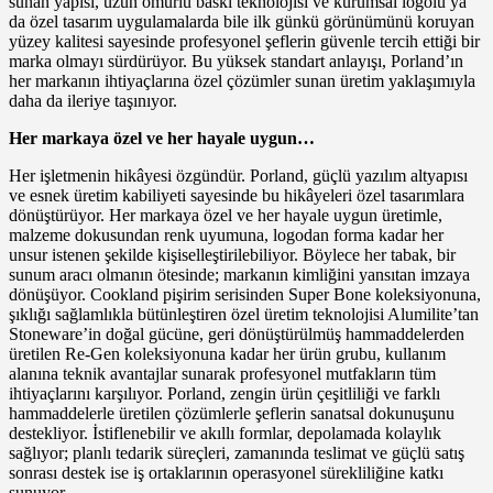
sunan yapısı, uzun ömürlü baskı teknolojisi ve kurumsal logolu ya
da özel tasarım uygulamalarda bile ilk günkü görünümünü koruyan
yüzey kalitesi sayesinde profesyonel şeflerin güvenle tercih ettiği bir
marka olmayı sürdürüyor. Bu yüksek standart anlayışı, Porland’ın
her markanın ihtiyaçlarına özel çözümler sunan üretim yaklaşımıyla
daha da ileriye taşınıyor.
Her markaya özel ve her hayale uygun…
Her işletmenin hikâyesi özgündür. Porland, güçlü yazılım altyapısı
ve esnek üretim kabiliyeti sayesinde bu hikâyeleri özel tasarımlara
dönüştürüyor. Her markaya özel ve her hayale uygun üretimle,
malzeme dokusundan renk uyumuna, logodan forma kadar her
unsur istenen şekilde kişiselleştirilebiliyor. Böylece her tabak, bir
sunum aracı olmanın ötesinde; markanın kimliğini yansıtan imzaya
dönüşüyor. Cookland pişirim serisinden Super Bone koleksiyonuna,
şıklığı sağlamlıkla bütünleştiren özel üretim teknolojisi Alumilite’tan
Stoneware’in doğal gücüne, geri dönüştürülmüş hammaddelerden
üretilen Re-Gen koleksiyonuna kadar her ürün grubu, kullanım
alanına teknik avantajlar sunarak profesyonel mutfakların tüm
ihtiyaçlarını karşılıyor. Porland, zengin ürün çeşitliliği ve farklı
hammaddelerle üretilen çözümlerle şeflerin sanatsal dokunuşunu
destekliyor. İstiflenebilir ve akıllı formlar, depolamada kolaylık
sağlıyor; planlı tedarik süreçleri, zamanında teslimat ve güçlü satış
sonrası destek ise iş ortaklarının operasyonel sürekliliğine katkı
sunuyor.