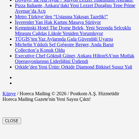
Pizza Italiante, Ankara’daki Yeni Lezzet Durağını Tepe Prime
Avenue’da Açtı
Metro Türkiye’den “Ustasına Yakışan Tazelik!”
İşverenler Yan Hak Kartını Masaya Sürüyor
Kempinski Hotel The Dome Belek, Yeni Sezonda Selçuklu
Mirasını Çağdaş Lüksle Yeniden Yorumluyor
TÜGİS’ten Yaz Aylarında Gıda Güvenliği Uyarısı
Michelin Yıldızlı Şef Grégoire Berger, Anda Barut
Collection’a Konuk Oldu
Executive Chef Göktuğ Güner, Ankara HiltonSA’nın Mutfak
Operasyonlarının Liderliğini Üstlendi
Orkide’den Yeni Ürün: Orkide Diamond Bitkisel Susuz Yağ
Künye
/ Horeca Mailing © 2026 / Postkom A.Ş. Hizmetidir
Horeca Mailing Gazete'nin Yeni Sayısı Çıktı!
CLOSE