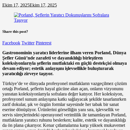
Ekim 17, 2025
Ekim 17, 2025
Share this post?
Facebook
Twitter
Pinterest
Gastronominin yaratıcı liderlerine ilham veren Porland, Dünya
Şefler Günü’nde zarafeti ve dayanıklılığı birleştiren
koleksiyonlarıyla şeflerin mutfaktaki en güçlü destekçisi olmaya
devam ediyor;
estetik anlayışını işlevsellikle buluşturarak
yaratıcılığı zirveye taşıyor.
Türkiye’de ve dünyada profesyonel mutfakların vazgeçilmez çözüm
ortağı Porland, şeflerin hayal gücüne alan açan, onların vizyonunu
yansıtan koleksiyonlarıyla sofralara değer katıyor. Her koleksiyon,
profesyonel sunum anlayışına katkı sağlayacak şekilde tasarlanırken
zarif dokular, şık ve özgün formlar sayesinde her tabak bir sanat
eserine dönüşüyor. Ürünlerini görselliğin yanı sıra, işlevsellik ve
servis süreçlerindeki operasyonel verimlilik ile tamamlayan Porland,
mutfakların yaratıcı ruhunu beslerken; kalite, estetik ve dayanıklılığı
da ön plana çıkarıyor. Kenar çıtlamalarına karşı yüksek mukavemet