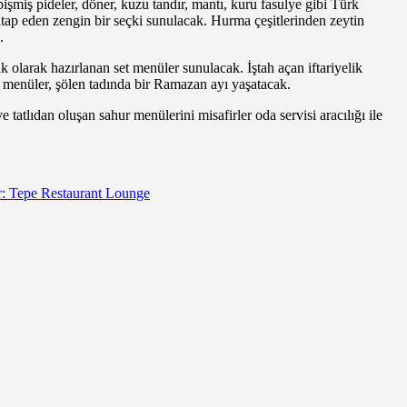
işmiş pideler, döner, kuzu tandır, mantı, kuru fasulye gibi Türk
itap eden zengin bir seçki sunulacak. Hurma çeşitlerinden zeytin
k.
olarak hazırlanan set menüler sunulacak. İştah açan iftariyelik
et menüler, şölen tadında bir Ramazan ayı yaşatacak.
tatlıdan oluşan sahur menülerini misafirler oda servisi aracılığı ile
r: Tepe Restaurant Lounge