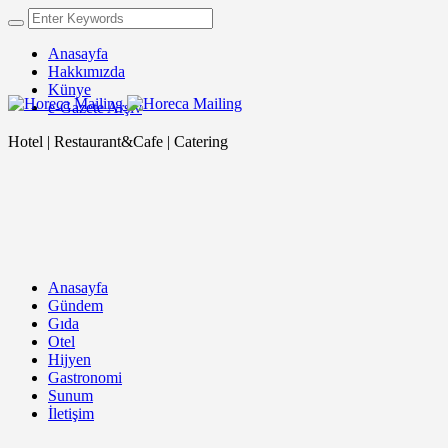
Anasayfa
Hakkımızda
Künye
e-Gazete Arşiv
Hotel | Restaurant&Cafe | Catering
Anasayfa
Gündem
Gıda
Otel
Hijyen
Gastronomi
Sunum
İletişim