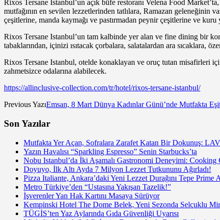
Rixos Tersane Istanbul’un açık büfe restoranı Velena Food Market’ta, s
mutfağının en sevilen lezzetlerinden tatlılara, Ramazan geleneğinin v
çeşitlerine, manda kaymağı ve pastırmadan peynir çeşitlerine ve kuru ye
Rixos Tersane Istanbul’un tam kalbinde yer alan ve fine dining bir ko
tabaklarından, içinizi ısıtacak çorbalara, salatalardan ara sıcaklara, 
Rixos Tersane Istanbul, otelde konaklayan ve oruç tutan misafirleri içi
zahmetsizce odalarına alabilecek.
https://allinclusive-collection.com/tr/hotel/rixos-tersane-istanbul/
Previous Yazı
Emsan, 8 Mart Dünya Kadınlar Günü’nde Mutfakta Eşit
Son Yazılar
Mutfakta Yer Açan, Sofralara Zarafet Katan Bir Dokunuş: LAV
Yazın Havalısı “Sparkling Espresso” Senin Starbucks’ta
Nobu Istanbul’da İki Aşamalı Gastronomi Deneyimi: Cooking
Doyuyo, İlk Altı Ayda 7 Milyon Lezzet Tutkununu Ağırladı!
Pizza Italiante, Ankara’daki Yeni Lezzet Durağını Tepe Prime 
Metro Türkiye’den “Ustasına Yakışan Tazelik!”
İşverenler Yan Hak Kartını Masaya Sürüyor
Kempinski Hotel The Dome Belek, Yeni Sezonda Selçuklu Mir
TÜGİS’ten Yaz Aylarında Gıda Güvenliği Uyarısı