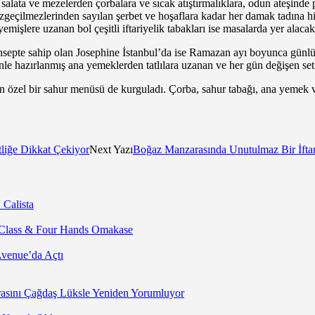
alata ve mezelerden çorbalara ve sıcak atıştırmalıklara, odun ateşinde p
azgeçilmezlerinden sayılan şerbet ve hoşaflara kadar her damak tadına h
mişlere uzanan bol çeşitli iftariyelik tabakları ise masalarda yer alaca
nsepte sahip olan Josephine İstanbul’da ise Ramazan ayı boyunca günlük 
özenle hazırlanmış ana yemeklerden tatlılara uzanan ve her gün değişen s
n özel bir sahur menüsü de kurguladı. Çorba, sahur tabağı, ana yemek ve 
liğe Dikkat Çekiyor
Next Yazı
Boğaz Manzarasında Unutulmaz Bir İfta
 Calista
 Class & Four Hands Omakase
Avenue’da Açtı
asını Çağdaş Lüksle Yeniden Yorumluyor