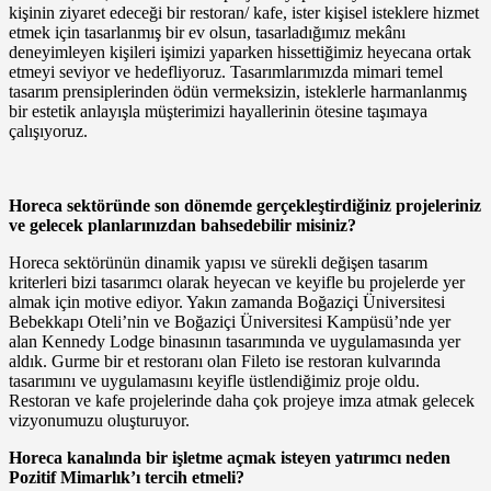
kişinin ziyaret edeceği bir restoran/ kafe, ister kişisel isteklere hizmet
etmek için tasarlanmış bir ev olsun, tasarladığımız mekânı
deneyimleyen kişileri işimizi yaparken hissettiğimiz heyecana ortak
etmeyi seviyor ve hedefliyoruz. Tasarımlarımızda mimari temel
tasarım prensiplerinden ödün vermeksizin, isteklerle harmanlanmış
bir estetik anlayışla müşterimizi hayallerinin ötesine taşımaya
çalışıyoruz.
Horeca sektöründe son dönemde gerçekleştirdiğiniz projeleriniz
ve gelecek planlarınızdan bahsedebilir misiniz?
Horeca sektörünün dinamik yapısı ve sürekli değişen tasarım
kriterleri bizi tasarımcı olarak heyecan ve keyifle bu projelerde yer
almak için motive ediyor. Yakın zamanda Boğaziçi Üniversitesi
Bebekkapı Oteli’nin ve Boğaziçi Üniversitesi Kampüsü’nde yer
alan Kennedy Lodge binasının tasarımında ve uygulamasında yer
aldık. Gurme bir et restoranı olan Fileto ise restoran kulvarında
tasarımını ve uygulamasını keyifle üstlendiğimiz proje oldu.
Restoran ve kafe projelerinde daha çok projeye imza atmak gelecek
vizyonumuzu oluşturuyor.
Horeca kanalında bir işletme açmak isteyen yatırımcı neden
Pozitif Mimarlık’ı tercih etmeli?