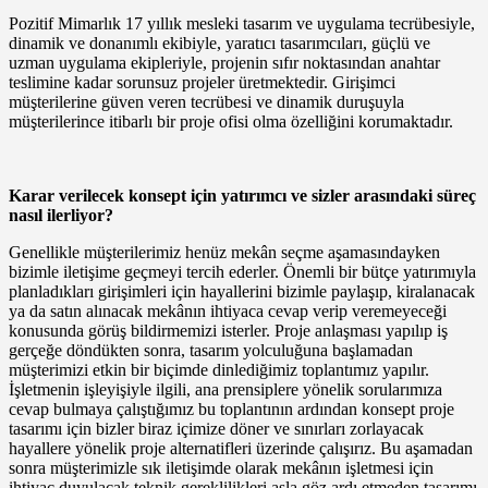
Pozitif Mimarlık 17 yıllık mesleki tasarım ve uygulama tecrübesiyle,
dinamik ve donanımlı ekibiyle, yaratıcı tasarımcıları, güçlü ve
uzman uygulama ekipleriyle, projenin sıfır noktasından anahtar
teslimine kadar sorunsuz projeler üretmektedir. Girişimci
müşterilerine güven veren tecrübesi ve dinamik duruşuyla
müşterilerince itibarlı bir proje ofisi olma özelliğini korumaktadır.
Karar verilecek konsept için yatırımcı ve sizler arasındaki süreç
nasıl ilerliyor?
Genellikle müşterilerimiz henüz mekân seçme aşamasındayken
bizimle iletişime geçmeyi tercih ederler. Önemli bir bütçe yatırımıyla
planladıkları girişimleri için hayallerini bizimle paylaşıp, kiralanacak
ya da satın alınacak mekânın ihtiyaca cevap verip veremeyeceği
konusunda görüş bildirmemizi isterler. Proje anlaşması yapılıp iş
gerçeğe döndükten sonra, tasarım yolculuğuna başlamadan
müşterimizi etkin bir biçimde dinlediğimiz toplantımız yapılır.
İşletmenin işleyişiyle ilgili, ana prensiplere yönelik sorularımıza
cevap bulmaya çalıştığımız bu toplantının ardından konsept proje
tasarımı için bizler biraz içimize döner ve sınırları zorlayacak
hayallere yönelik proje alternatifleri üzerinde çalışırız. Bu aşamadan
sonra müşterimizle sık iletişimde olarak mekânın işletmesi için
ihtiyaç duyulacak teknik gereklilikleri asla göz ardı etmeden tasarımı