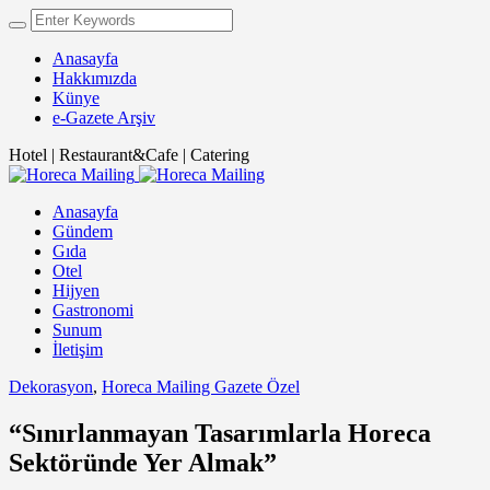
Anasayfa
Hakkımızda
Künye
e-Gazete Arşiv
Hotel | Restaurant&Cafe | Catering
Anasayfa
Gündem
Gıda
Otel
Hijyen
Gastronomi
Sunum
İletişim
Dekorasyon
,
Horeca Mailing Gazete Özel
“Sınırlanmayan Tasarımlarla Horeca
Sektöründe Yer Almak”