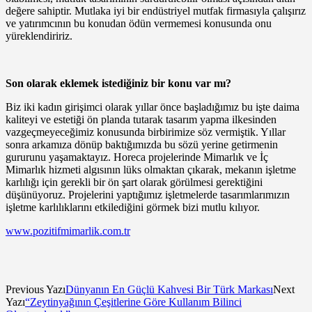
değere sahiptir. Mutlaka iyi bir endüstriyel mutfak firmasıyla çalışırız
ve yatırımcının bu konudan ödün vermemesi konusunda onu
yüreklendiririz.
Son olarak eklemek istediğiniz bir konu var mı?
Biz iki kadın girişimci olarak yıllar önce başladığımız bu işte daima
kaliteyi ve estetiği ön planda tutarak tasarım yapma ilkesinden
vazgeçmeyeceğimiz konusunda birbirimize söz vermiştik. Yıllar
sonra arkamıza dönüp baktığımızda bu sözü yerine getirmenin
gururunu yaşamaktayız. Horeca projelerinde Mimarlık ve İç
Mimarlık hizmeti algısının lüks olmaktan çıkarak, mekanın işletme
karlılığı için gerekli bir ön şart olarak görülmesi gerektiğini
düşünüyoruz. Projelerini yaptığımız işletmelerde tasarımlarımızın
işletme karlılıklarını etkilediğini görmek bizi mutlu kılıyor.
www.pozitifmimarlik.com.tr
Previous Yazı
Dünyanın En Güçlü Kahvesi Bir Türk Markası
Next
Yazı
“Zeytinyağının Çeşitlerine Göre Kullanım Bilinci