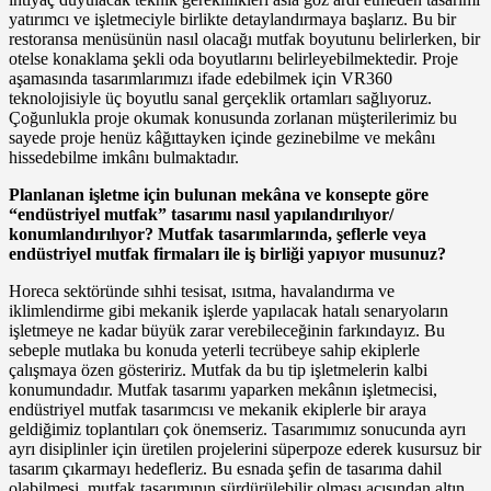
yatırımcı ve işletmeciyle birlikte detaylandırmaya başlarız. Bu bir
restoransa menüsünün nasıl olacağı mutfak boyutunu belirlerken, bir
otelse konaklama şekli oda boyutlarını belirleyebilmektedir. Proje
aşamasında tasarımlarımızı ifade edebilmek için VR360
teknolojisiyle üç boyutlu sanal gerçeklik ortamları sağlıyoruz.
Çoğunlukla proje okumak konusunda zorlanan müşterilerimiz bu
sayede proje henüz kâğıttayken içinde gezinebilme ve mekânı
hissedebilme imkânı bulmaktadır.
Planlanan işletme için bulunan mekâna ve konsepte göre
“endüstriyel mutfak” tasarımı nasıl yapılandırılıyor/
konumlandırılıyor? Mutfak tasarımlarında, şeflerle veya
endüstriyel mutfak firmaları ile iş birliği yapıyor musunuz?
Horeca sektöründe sıhhi tesisat, ısıtma, havalandırma ve
iklimlendirme gibi mekanik işlerde yapılacak hatalı senaryoların
işletmeye ne kadar büyük zarar verebileceğinin farkındayız. Bu
sebeple mutlaka bu konuda yeterli tecrübeye sahip ekiplerle
çalışmaya özen gösteririz. Mutfak da bu tip işletmelerin kalbi
konumundadır. Mutfak tasarımı yaparken mekânın işletmecisi,
endüstriyel mutfak tasarımcısı ve mekanik ekiplerle bir araya
geldiğimiz toplantıları çok önemseriz. Tasarımımız sonucunda ayrı
ayrı disiplinler için üretilen projelerini süperpoze ederek kusursuz bir
tasarım çıkarmayı hedefleriz. Bu esnada şefin de tasarıma dahil
olabilmesi, mutfak tasarımının sürdürülebilir olması açısından altın