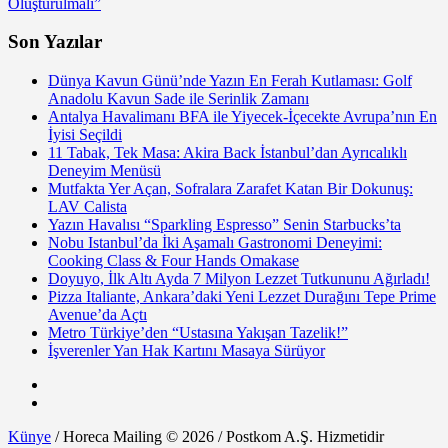
Oluşturulmalı”
Son Yazılar
Dünya Kavun Günü’nde Yazın En Ferah Kutlaması: Golf
Anadolu Kavun Sade ile Serinlik Zamanı
Antalya Havalimanı BFA ile Yiyecek-İçecekte Avrupa’nın En
İyisi Seçildi
11 Tabak, Tek Masa: Akira Back İstanbul’dan Ayrıcalıklı
Deneyim Menüsü
Mutfakta Yer Açan, Sofralara Zarafet Katan Bir Dokunuş:
LAV Calista
Yazın Havalısı “Sparkling Espresso” Senin Starbucks’ta
Nobu Istanbul’da İki Aşamalı Gastronomi Deneyimi:
Cooking Class & Four Hands Omakase
Doyuyo, İlk Altı Ayda 7 Milyon Lezzet Tutkununu Ağırladı!
Pizza Italiante, Ankara’daki Yeni Lezzet Durağını Tepe Prime
Avenue’da Açtı
Metro Türkiye’den “Ustasına Yakışan Tazelik!”
İşverenler Yan Hak Kartını Masaya Sürüyor
Künye
/ Horeca Mailing © 2026 / Postkom A.Ş. Hizmetidir