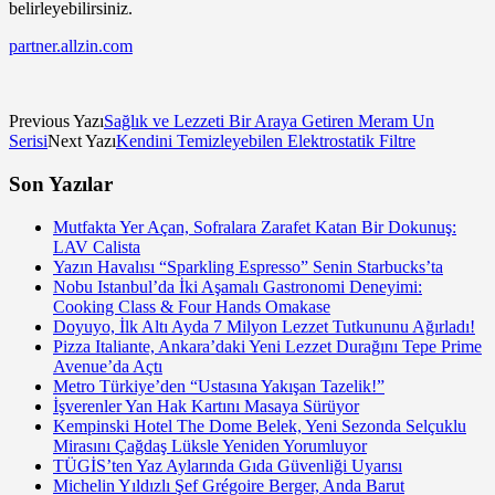
belirleyebilirsiniz.
partner.allzin.com
Previous Yazı
Sağlık ve Lezzeti Bir Araya Getiren Meram Un
Serisi
Next Yazı
Kendini Temizleyebilen Elektrostatik Filtre
Son Yazılar
Mutfakta Yer Açan, Sofralara Zarafet Katan Bir Dokunuş:
LAV Calista
Yazın Havalısı “Sparkling Espresso” Senin Starbucks’ta
Nobu Istanbul’da İki Aşamalı Gastronomi Deneyimi:
Cooking Class & Four Hands Omakase
Doyuyo, İlk Altı Ayda 7 Milyon Lezzet Tutkununu Ağırladı!
Pizza Italiante, Ankara’daki Yeni Lezzet Durağını Tepe Prime
Avenue’da Açtı
Metro Türkiye’den “Ustasına Yakışan Tazelik!”
İşverenler Yan Hak Kartını Masaya Sürüyor
Kempinski Hotel The Dome Belek, Yeni Sezonda Selçuklu
Mirasını Çağdaş Lüksle Yeniden Yorumluyor
TÜGİS’ten Yaz Aylarında Gıda Güvenliği Uyarısı
Michelin Yıldızlı Şef Grégoire Berger, Anda Barut