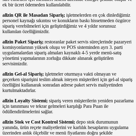
ek bir ücret ödemeden kullanılabilir.
allzin QR ile Masadan Sipariş;
işletmelerden en çok dinlediğimiz
personel kaynağı sıkıntısı ve konukların baskı hissetmeden özgürce
sipariş verebilmeleri için geliştirdiğimiz ve 4 yıldır sorunsuz
kullanılan özelliğimizdir.
allzin Paket Sipariş;
restoranlar paket servis süreçlerinde pazaryeri
komisyonlarının yüksek oluşu ve POS sisteminden ayrı 3. parti
uygulamalardan sipariş almaları kaynaklı 4-5 yerde menü-satış
yönetimi yapmalarının zorluğu dikkate alınarak geliştirilen
servisimizdir.
allzin Gel-al Sipariş;
işletmeler oturmaya vakti olmayan ve
geçerken siparişini teslim almak isteyen müşterileri için gel-al sipariş
özelliğini kullanarak sonradan adrese paket servis maliyetinden
kurtulmaktadırlar.
allzin Loyalty Sistemi;
sipariş veren müşterilerin yeniden pazarlama
için tanınması ve tekrar gelmeleri karşılığı Para Puan ile
ödüllendirilmelerini sağlar.
allzin Stok ve Cost Kontrol Sistemi;
depo stok durumunun
yanında, ürün reçete maliyetlerini ve karlılık hesaplarını uygulama
üzerinden anlık ölçebilir ve menü fiyatlarını doğru şekilde