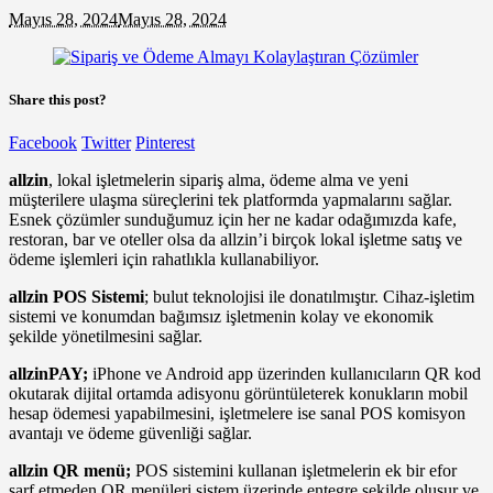
Mayıs 28, 2024
Mayıs 28, 2024
Share this post?
Facebook
Twitter
Pinterest
allzin
, lokal işletmelerin sipariş alma, ödeme alma ve yeni
müşterilere ulaşma süreçlerini tek platformda yapmalarını sağlar.
Esnek çözümler sunduğumuz için her ne kadar odağımızda kafe,
restoran, bar ve oteller olsa da allzin’i birçok lokal işletme satış ve
ödeme işlemleri için rahatlıkla kullanabiliyor.
allzin POS Sistemi
; bulut teknolojisi ile donatılmıştır. Cihaz-işletim
sistemi ve konumdan bağımsız işletmenin kolay ve ekonomik
şekilde yönetilmesini sağlar.
allzinPAY;
iPhone ve Android app üzerinden kullanıcıların QR kod
okutarak dijital ortamda adisyonu görüntületerek konukların mobil
hesap ödemesi yapabilmesini, işletmelere ise sanal POS komisyon
avantajı ve ödeme güvenliği sağlar.
allzin QR menü;
POS sistemini kullanan işletmelerin ek bir efor
sarf etmeden QR menüleri sistem üzerinde entegre şekilde oluşur ve