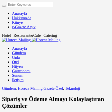
Anasayfa
Hakkımızda
Künye
e-Gazete Arşiv
Hotel | Restaurant&Cafe | Catering
Anasayfa
Gündem
Gıda
Otel
Hijyen
Gastronomi
Sunum
İletişim
Gündem
,
Horeca Mailing Gazete Özel
,
Teknoloji
Sipariş ve Ödeme Almayı Kolaylaştıran
Çözümler