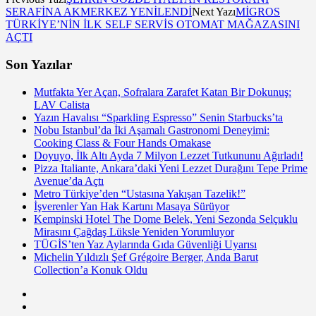
SERAFİNA AKMERKEZ YENİLENDİ
Next Yazı
MİGROS
TÜRKİYE’NİN İLK SELF SERVİS OTOMAT MAĞAZASINI
AÇTI
Son Yazılar
Mutfakta Yer Açan, Sofralara Zarafet Katan Bir Dokunuş:
LAV Calista
Yazın Havalısı “Sparkling Espresso” Senin Starbucks’ta
Nobu Istanbul’da İki Aşamalı Gastronomi Deneyimi:
Cooking Class & Four Hands Omakase
Doyuyo, İlk Altı Ayda 7 Milyon Lezzet Tutkununu Ağırladı!
Pizza Italiante, Ankara’daki Yeni Lezzet Durağını Tepe Prime
Avenue’da Açtı
Metro Türkiye’den “Ustasına Yakışan Tazelik!”
İşverenler Yan Hak Kartını Masaya Sürüyor
Kempinski Hotel The Dome Belek, Yeni Sezonda Selçuklu
Mirasını Çağdaş Lüksle Yeniden Yorumluyor
TÜGİS’ten Yaz Aylarında Gıda Güvenliği Uyarısı
Michelin Yıldızlı Şef Grégoire Berger, Anda Barut
Collection’a Konuk Oldu