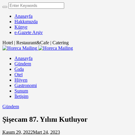
Anasayfa
Hakkımızda
Künye
e-Gazete Arşiv
Hotel | Restaurant&Cafe | Catering
Anasayfa
Gündem
Gıda
Otel
Hijyen
Gastronomi
Sunum
İletişim
Gündem
Şişecam 87. Yılını Kutluyor
Kasım 29, 2022
Mart 24, 2023