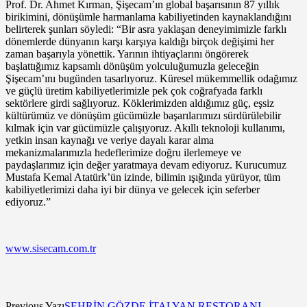
Prof. Dr. Ahmet Kırman, Şişecam’ın global başarısının 87 yıllık
birikimini, dönüşümle harmanlama kabiliyetinden kaynaklandığını
belirterek şunları söyledi: “Bir asra yaklaşan deneyimimizle farklı
dönemlerde dünyanın karşı karşıya kaldığı birçok değişimi her
zaman başarıyla yönettik. Yarının ihtiyaçlarını öngörerek
başlattığımız kapsamlı dönüşüm yolculuğumuzla geleceğin
Şişecam’ını bugünden tasarlıyoruz. Küresel mükemmellik odağımız
ve güçlü üretim kabiliyetlerimizle pek çok coğrafyada farklı
sektörlere girdi sağlıyoruz. Köklerimizden aldığımız güç, eşsiz
kültürümüz ve dönüşüm gücümüzle başarılarımızı sürdürülebilir
kılmak için var gücümüzle çalışıyoruz. Akıllı teknoloji kullanımı,
yetkin insan kaynağı ve veriye dayalı karar alma
mekanizmalarımızla hedeflerimize doğru ilerlemeye ve
paydaşlarımız için değer yaratmaya devam ediyoruz. Kurucumuz
Mustafa Kemal Atatürk’ün izinde, bilimin ışığında yürüyor, tüm
kabiliyetlerimizi daha iyi bir dünya ve gelecek için seferber
ediyoruz.”
www.sisecam.com.tr
Previous Yazı
ŞEHRİN GÖZDE İTALYAN RESTORANI