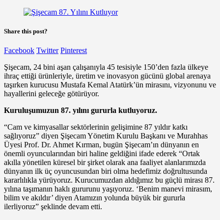
Share this post?
Facebook
Twitter
Pinterest
Şişecam, 24 bini aşan çalışanıyla 45 tesisiyle 150’den fazla ülkeye
ihraç ettiği ürünleriyle, üretim ve inovasyon gücünü global arenaya
taşırken kurucusu Mustafa Kemal Atatürk’ün mirasını, vizyonunu ve
hayallerini geleceğe götürüyor.
Kuruluşumuzun 87. yılını gururla kutluyoruz.
“Cam ve kimyasallar sektörlerinin gelişimine 87 yıldır katkı
sağlıyoruz” diyen Şişecam Yönetim Kurulu Başkanı ve Murahhas
Üyesi Prof. Dr. Ahmet Kırman, bugün Şişecam’ın dünyanın en
önemli oyuncularından biri haline geldiğini ifade ederek “Ortak
akılla yönetilen küresel bir şirket olarak ana faaliyet alanlarımızda
dünyanın ilk üç oyuncusundan biri olma hedefimiz doğrultusunda
kararlılıkla yürüyoruz. Kurucumuzdan aldığımız bu güçlü mirası 87.
yılına taşımanın haklı gururunu yaşıyoruz. ‘Benim manevi mirasım,
bilim ve akıldır’ diyen Atamızın yolunda büyük bir gururla
ilerliyoruz” şeklinde devam etti.