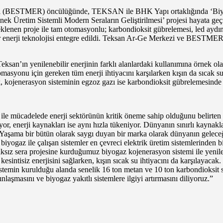
rkezi (BESTMER) öncülüğünde, TEKSAN ile BHK Yapı ortaklığında ‘Biy
Esnek Üretim Sistemli Modern Seraların Geliştirilmesi’ projesi hayata ge
en proje ile tam otomasyonlu; karbondioksit gübrelemesi, led aydınla
lir enerji teknolojisi entegre edildi. Teksan Ar-Ge Merkezi ve BESTMER 
ksan’ın yenilenebilir enerjinin farklı alanlardaki kullanımına örnek olan
asyonu için gereken tüm enerji ihtiyacını karşılarken kışın da sıcak su i
, kojenerasyon sisteminin egzoz gazı ise karbondioksit gübrelemesinde k
ile mücadelede enerji sektörünün kritik öneme sahip olduğunu belirten
or, enerji kaynakları ise aynı hızla tükeniyor. Dünyanın sınırlı kaynakl
. Yaşama bir bütün olarak saygı duyan bir marka olarak dünyanın geleceğ
yogaz ile çalışan sistemler en çevreci elektrik üretim sistemlerinden bir
raksız sera projesine kurduğumuz biyogaz kojenerasyon sistemi ile yenile
esintisiz enerjisini sağlarken, kışın sıcak su ihtiyacını da karşılayac
istemin kurulduğu alanda senelik 16 ton metan ve 10 ton karbondioksit
masını ve biyogaz yakıtlı sistemlere ilgiyi artırmasını diliyoruz.”