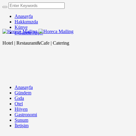
Anasayfa
Hakkımızda
Künye
e-Gazete Arşiv
Hotel | Restaurant&Cafe | Catering
Anasayfa
Gündem
Gıda
Otel
Hijyen
Gastronomi
Sunum
İletişim