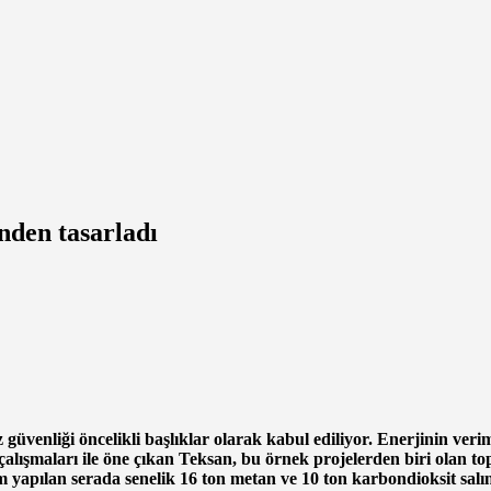
nden tasarladı
z güvenliği öncelikli başlıklar olarak kabul ediliyor. Enerjinin veri
 çalışmaları ile öne çıkan Teksan, bu örnek projelerden biri olan to
rım yapılan serada senelik 16 ton metan ve 10 ton karbondioksit sal