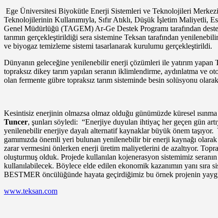
Ege Üniversitesi Biyokütle Enerji Sistemleri ve Teknolojileri Me
Teknolojilerinin Kullanımıyla, Sıfır Atıklı, Düşük İşletim Maliyetli, 
Genel Müdürlüğü (TAGEM) Ar-Ge Destek Programı tarafından desteklen
tarımın gerçekleştirildiği sera sistemine Teksan tarafından yenilenebi
ve biyogaz temizleme sistemi tasarlanarak kurulumu gerçekleştirildi.
Dünyanın geleceğine yenilenebilir enerji çözümleri ile yatırım yapan Te
topraksız dikey tarım yapılan seranın iklimlendirme, aydınlatma ve otom
olan fermente gübre topraksız tarım sisteminde besin solüsyonu olarak
Kesintisiz enerjinin olmazsa olmaz olduğu günümüzde küresel ısınma 
Tuncer
, şunları söyledi:
“Enerjiye duyulan ihtiyaç her geçen gün artıy
yenilenebilir enerjiye dayalı alternatif kaynaklar büyük önem taşıyor
gamımızda önemli yeri bulunan yenilenebilir bir enerji kaynağı olarak bi
zarar vermesini önlerken enerji üretim maliyetlerini de azaltıyor. Top
oluşturmuş olduk. Projede kullanılan kojenerasyon sistemimiz seranın k
kullanılabilecek. Böylece elde edilen ekonomik kazanımın yanı sıra s
BESTMER öncülüğünde hayata geçirdiğimiz bu örnek projenin yaygınlaş
www.teksan.com