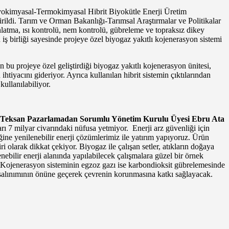
okimyasal-Termokimyasal Hibrit Biyokütle Enerji Üretim
çirildi. Tarım ve Orman Bakanlığı-Tarımsal Araştırmalar ve Politikalar
tma, ısı kontrolü, nem kontrolü, gübreleme ve topraksız dikey
iş birliği sayesinde projeye özel biyogaz yakıtlı kojenerasyon sistemi
 bu projeye özel geliştirdiği biyogaz yakıtlı kojenerasyon ünitesi,
htiyacını gideriyor. Ayrıca kullanılan hibrit sistemin çıktılarından
ullanılabiliyor.
Teksan Pazarlamadan Sorumlu Yönetim Kurulu Üyesi Ebru Ata
arı 7 milyar civarındaki nüfusa yetmiyor. Enerji arz güvenliği için
ine yenilenebilir enerji çözümlerimiz ile yatırım yapıyoruz. Ürün
i olarak dikkat çekiyor. Biyogaz ile çalışan setler, atıkların doğaya
nebilir enerji alanında yapılabilecek çalışmalara güzel bir örnek
ak. Kojenerasyon sisteminin egzoz gazı ise karbondioksit gübrelemesinde
 salınımının önüne geçerek çevrenin korunmasına katkı sağlayacak.