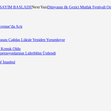
 SAYIM BAŞLADI!
Next Yazı
Dünyanın ilk Gezici Mutfak Festivali Omn
Avenue’da Açtı
asını Çağdaş Lüksle Yeniden Yorumluyor
’a Konuk Oldu
rasyonlarının Liderliğini Üstlendi
 İstanbul