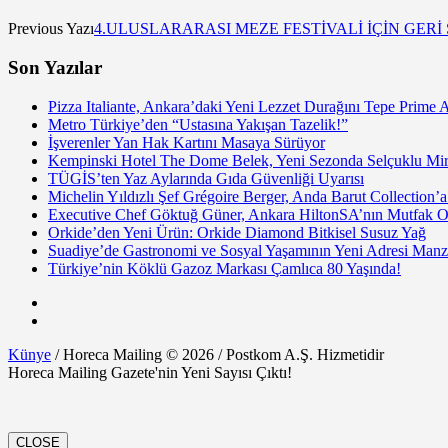
Previous Yazı
4.ULUSLARARASI MEZE FESTİVALİ İÇİN GERİ
Son Yazılar
Pizza Italiante, Ankara’daki Yeni Lezzet Durağını Tepe Prime 
Metro Türkiye’den “Ustasına Yakışan Tazelik!”
İşverenler Yan Hak Kartını Masaya Sürüyor
Kempinski Hotel The Dome Belek, Yeni Sezonda Selçuklu Mir
TÜGİS’ten Yaz Aylarında Gıda Güvenliği Uyarısı
Michelin Yıldızlı Şef Grégoire Berger, Anda Barut Collection
Executive Chef Göktuğ Güner, Ankara HiltonSA’nın Mutfak Ope
Orkide’den Yeni Ürün: Orkide Diamond Bitkisel Susuz Yağ
Suadiye’de Gastronomi ve Sosyal Yaşamının Yeni Adresi Manzé
Türkiye’nin Köklü Gazoz Markası Çamlıca 80 Yaşında!
Künye
/ Horeca Mailing © 2026 / Postkom A.Ş. Hizmetidir
Horeca Mailing Gazete'nin Yeni Sayısı Çıktı!
CLOSE