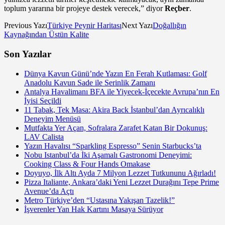
toplum yararına bir projeye destek verecek,” diyor
Reçber
.
Previous Yazı
Türkiye Peynir Haritası
Next Yazı
Doğallığın
Kaynağından Üstün Kalite
Son Yazılar
Dünya Kavun Günü’nde Yazın En Ferah Kutlaması: Golf
Anadolu Kavun Sade ile Serinlik Zamanı
Antalya Havalimanı BFA ile Yiyecek-İçecekte Avrupa’nın En
İyisi Seçildi
11 Tabak, Tek Masa: Akira Back İstanbul’dan Ayrıcalıklı
Deneyim Menüsü
Mutfakta Yer Açan, Sofralara Zarafet Katan Bir Dokunuş:
LAV Calista
Yazın Havalısı “Sparkling Espresso” Senin Starbucks’ta
Nobu Istanbul’da İki Aşamalı Gastronomi Deneyimi:
Cooking Class & Four Hands Omakase
Doyuyo, İlk Altı Ayda 7 Milyon Lezzet Tutkununu Ağırladı!
Pizza Italiante, Ankara’daki Yeni Lezzet Durağını Tepe Prime
Avenue’da Açtı
Metro Türkiye’den “Ustasına Yakışan Tazelik!”
İşverenler Yan Hak Kartını Masaya Sürüyor