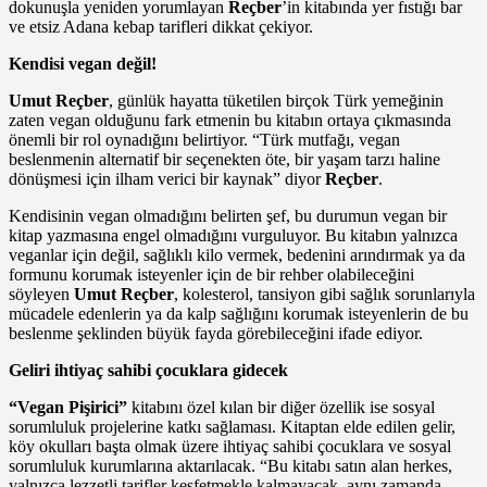
dokunuşla yeniden yorumlayan
Reçber
’in kitabında yer fıstığı bar
ve etsiz Adana kebap tarifleri dikkat çekiyor.
Kendisi vegan değil!
Umut Reçber
, günlük hayatta tüketilen birçok Türk yemeğinin
zaten vegan olduğunu fark etmenin bu kitabın ortaya çıkmasında
önemli bir rol oynadığını belirtiyor. “Türk mutfağı, vegan
beslenmenin alternatif bir seçenekten öte, bir yaşam tarzı haline
dönüşmesi için ilham verici bir kaynak” diyor
Reçber
.
Kendisinin vegan olmadığını belirten şef, bu durumun vegan bir
kitap yazmasına engel olmadığını vurguluyor. Bu kitabın yalnızca
veganlar için değil, sağlıklı kilo vermek, bedenini arındırmak ya da
formunu korumak isteyenler için de bir rehber olabileceğini
söyleyen
Umut Reçber
, kolesterol, tansiyon gibi sağlık sorunlarıyla
mücadele edenlerin ya da kalp sağlığını korumak isteyenlerin de bu
beslenme şeklinden büyük fayda görebileceğini ifade ediyor.
Geliri ihtiyaç sahibi çocuklara gidecek
“Vegan Pişirici”
kitabını özel kılan bir diğer özellik ise sosyal
sorumluluk projelerine katkı sağlaması. Kitaptan elde edilen gelir,
köy okulları başta olmak üzere ihtiyaç sahibi çocuklara ve sosyal
sorumluluk kurumlarına aktarılacak. “Bu kitabı satın alan herkes,
yalnızca lezzetli tarifler keşfetmekle kalmayacak, aynı zamanda