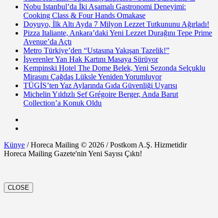
Nobu Istanbul’da İki Aşamalı Gastronomi Deneyimi:
Cooking Class & Four Hands Omakase
Doyuyo, İlk Altı Ayda 7 Milyon Lezzet Tutkununu Ağırladı!
Pizza Italiante, Ankara’daki Yeni Lezzet Durağını Tepe Prime
Avenue’da Açtı
Metro Türkiye’den “Ustasına Yakışan Tazelik!”
İşverenler Yan Hak Kartını Masaya Sürüyor
Kempinski Hotel The Dome Belek, Yeni Sezonda Selçuklu
Mirasını Çağdaş Lüksle Yeniden Yorumluyor
TÜGİS’ten Yaz Aylarında Gıda Güvenliği Uyarısı
Michelin Yıldızlı Şef Grégoire Berger, Anda Barut
Collection’a Konuk Oldu
Künye
/ Horeca Mailing © 2026 / Postkom A.Ş. Hizmetidir
Horeca Mailing Gazete'nin Yeni Sayısı Çıktı!
CLOSE