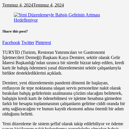
Temmuz 4, 2024
Temmuz 4, 2024
Share this post?
Facebook
Twitter
Pinterest
TURYİD (Turizm, Restoran Yatırımcıları ve Gastronomi
İşletmecileri Derneği) Başkanı Kaya Demirer, sektör olarak Gelir
İdaresi Başkanlığı’ndan uzunca bir süredir bizzat talep edilen, kredi
kartı ile bahşiş ödenmesi yasal düzenlemesini sektör çalışanlarıyla
birlikte desteklediklerini açıkladı.
Demirer, yeni düzenlemenin pandemi dönemi ile başlayan,
enflasyon ile tepe noktasına ulaşan servis personeline nakit olarak
bırakılan bahşiş gelirlerinin azalmasına çözüm olacağını belirterek,
bahşişin kredi kartı ile ödenebilmesi ve işletme hesabına girmeden
farklı bir hesapta toplanmasının çalışanların gelirine ciddi oranda bir
artış sağlayacağını ve bunun kayıtlı ekonomi adına önemli bir adım
olduğunu belirtti.
Yeni düzenleme ile sistem şeffaf olarak takip edilebiliyor ve ödeme
yapan kişi/kurum nakit bulundurma zorunluluğu olmadan bahşiş