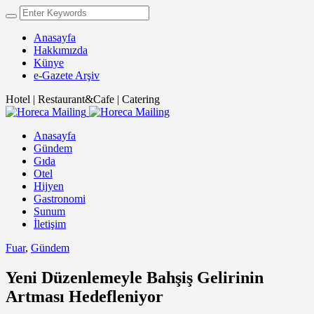
Anasayfa
Hakkımızda
Künye
e-Gazete Arşiv
Hotel | Restaurant&Cafe | Catering
Anasayfa
Gündem
Gıda
Otel
Hijyen
Gastronomi
Sunum
İletişim
Fuar
,
Gündem
Yeni Düzenlemeyle Bahşiş Gelirinin
Artması Hedefleniyor