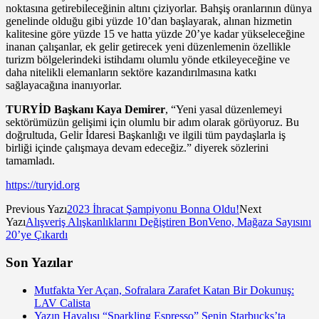
noktasına getirebileceğinin altını çiziyorlar. Bahşiş oranlarının dünya
genelinde olduğu gibi yüzde 10’dan başlayarak, alınan hizmetin
kalitesine göre yüzde 15 ve hatta yüzde 20’ye kadar yükseleceğine
inanan çalışanlar, ek gelir getirecek yeni düzenlemenin özellikle
turizm bölgelerindeki istihdamı olumlu yönde etkileyeceğine ve
daha nitelikli elemanların sektöre kazandırılmasına katkı
sağlayacağına inanıyorlar.
TURYİD Başkanı Kaya Demirer
, “Yeni yasal düzenlemeyi
sektörümüzün gelişimi için olumlu bir adım olarak görüyoruz. Bu
doğrultuda, Gelir İdaresi Başkanlığı ve ilgili tüm paydaşlarla iş
birliği içinde çalışmaya devam edeceğiz.” diyerek sözlerini
tamamladı.
https://turyid.org
Previous Yazı
2023 İhracat Şampiyonu Bonna Oldu!
Next
Yazı
Alışveriş Alışkanlıklarını Değiştiren BonVeno, Mağaza Sayısını
20’ye Çıkardı
Son Yazılar
Mutfakta Yer Açan, Sofralara Zarafet Katan Bir Dokunuş:
LAV Calista
Yazın Havalısı “Sparkling Espresso” Senin Starbucks’ta