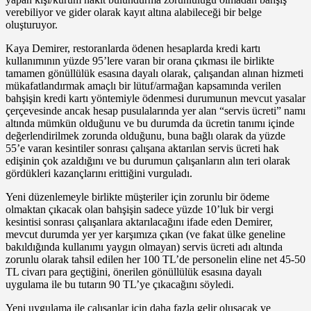
verebiliyor ve gider olarak kayıt altına alabileceği bir belge
oluşturuyor.
Kaya Demirer, restoranlarda ödenen hesaplarda kredi kartı
kullanımının yüzde 95’lere varan bir orana çıkması ile birlikte
tamamen gönüllülük esasına dayalı olarak, çalışandan alınan hizmeti
mükafatlandırmak amaçlı bir lütuf/armağan kapsamında verilen
bahşişin kredi kartı yöntemiyle ödenmesi durumunun mevcut yasalar
çerçevesinde ancak hesap pusulalarında yer alan “servis ücreti” namı
altında mümkün olduğunu ve bu durumda da ücretin tanımı içinde
değerlendirilmek zorunda olduğunu, buna bağlı olarak da yüzde
55’e varan kesintiler sonrası çalışana aktarılan servis ücreti hak
edişinin çok azaldığını ve bu durumun çalışanların alın teri olarak
gördükleri kazançlarını erittiğini vurguladı.
Yeni düzenlemeyle birlikte müşteriler için zorunlu bir ödeme
olmaktan çıkacak olan bahşişin sadece yüzde 10’luk bir vergi
kesintisi sonrası çalışanlara aktarılacağını ifade eden Demirer,
mevcut durumda yer yer karşımıza çıkan (ve fakat ülke geneline
bakıldığında kullanımı yaygın olmayan) servis ücreti adı altında
zorunlu olarak tahsil edilen her 100 TL’de personelin eline net 45-50
TL civarı para geçtiğini, önerilen gönüllülük esasına dayalı
uygulama ile bu tutarın 90 TL’ye çıkacağını söyledi.
Yeni uygulama ile çalışanlar için daha fazla gelir oluşacak ve