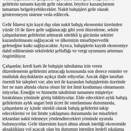
gelirlerin tamamı kayıtlı gelir olacaktır, böylece kazançlarının
tamamını belgeleyebilecekler. Nakit bahşişleri gelir olarak
gösteremeyen sisteme veda edilecek.
Gelir İdaresi için kayıt dışı olan nakit bahşiş ekonomisi üzerinden
yüzde 10 ile ilave gelir sağlanacağı gibi yeni düzenleme, sektör
çalışanlarının gelirlerini arttırarak nitelikli iş gücünün sektöre
kazandırılmasını sağlayacak ve ülkemizin misafirperverlik
geleneğine katkı sağlayacaktır. Ayrıca, bahşişlerin kayıtlı ekonomiye
dahil edilmesinin sektördeki şeffaflığı ve vergi uyumunu artırması
öngörülüyor.
Çalışanlar, kredi kartı ile bahşişin tahsilatına izin veren
düzenlemenin gelirlerini artıracağı konusunda son derece eminler ve
mutluluk duyduklarını açıkça ifade ediyorlar. Ancak diğer taraftan
önemli bir talepleri var; alın teri ile kazanılan bahşişlerinin üzerinde
her ne nam altında olursa olsun bir üst limit kısıtlaması olmamasını
istiyorlar. Emeğin ve hizmetin takdirinin tamamen müşteriye
bırakılması yönünde görüş bildiriyorlar. Elde edecekleri aylık bahşiş
gelirlerinin aylık asgari brüt ücret ile sınırlanması durumunda,
çalışanların ay içinde sürekli olarak bahşiş gelirlerini takip
edeceklerini ve üst limite yaklaşması durumunda ise misafirleri
tekrardan nakit ödemeye yönlendirecekleri yönünde uyarıda
bulunuyorlar. Gelir idaresinin kayıt altına almak istediği ekonomide
aksaklıklara yol açacak olan bu durumun istenilen hedefi ıskalama