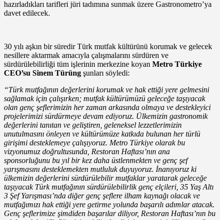
hazırladıkları tarifleri jüri tadımına sunmak üzere Gastronometro’ya
davet edilecek.
30 yılı aşkın bir süredir Türk mutfak kültürünü korumak ve gelecek
nesillere aktarmak amacıyla çalışmalarını sürdüren ve
sürdürülebilirliği tüm işlerinin merkezine koyan
Metro Türkiye
CEO’su Sinem Türüng
şunları söyledi:
“Türk mutfağının değerlerini korumak ve hak ettiği yere gelmesini
sağlamak için çalışırken; mutfak kültürümüzü geleceğe taşıyacak
olan genç şeflerimizin her zaman arkasında olmaya ve destekleyici
projelerimizi sürdürmeye devam ediyoruz. Ülkemizin gastronomik
değerlerini tanıtan ve geliştiren, geleneksel lezzetlerimizin
unutulmasını önleyen ve kültürümüze katkıda bulunan her türlü
girişimi desteklemeye çalışıyoruz. Metro Türkiye olarak bu
vizyonumuz doğrultusunda, Restoran Haftası’nın ana
sponsorluğunu bu yıl bir kez daha üstlenmekten ve genç şef
yarışmasını desteklemekten mutluluk duyuyoruz. İnanıyoruz ki
ülkemizin değerlerini sürdürülebilir mutfaklar yaratarak geleceğe
taşıyacak Türk mutfağının sürdürülebilirlik genç elçileri, 35 Yaş Altı
3 Şef Yarışması’nda diğer genç şeflere ilham kaynağı olacak ve
mutfağımızı hak ettiği yere getirme yolunda başarılı adımlar atacak.
Genç şeflerimize şimdiden başarılar diliyor, Restoran Haftası’nın bu