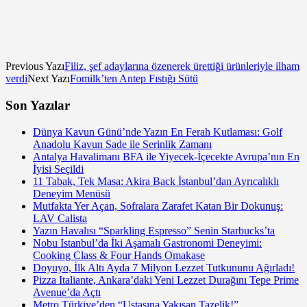
Previous Yazı
Filiz, şef adaylarına özenerek ürettiği ürünleriyle ilham
verdi
Next Yazı
Fomilk’ten Antep Fıstığı Sütü
Son Yazılar
Dünya Kavun Günü’nde Yazın En Ferah Kutlaması: Golf
Anadolu Kavun Sade ile Serinlik Zamanı
Antalya Havalimanı BFA ile Yiyecek-İçecekte Avrupa’nın En
İyisi Seçildi
11 Tabak, Tek Masa: Akira Back İstanbul’dan Ayrıcalıklı
Deneyim Menüsü
Mutfakta Yer Açan, Sofralara Zarafet Katan Bir Dokunuş:
LAV Calista
Yazın Havalısı “Sparkling Espresso” Senin Starbucks’ta
Nobu Istanbul’da İki Aşamalı Gastronomi Deneyimi:
Cooking Class & Four Hands Omakase
Doyuyo, İlk Altı Ayda 7 Milyon Lezzet Tutkununu Ağırladı!
Pizza Italiante, Ankara’daki Yeni Lezzet Durağını Tepe Prime
Avenue’da Açtı
Metro Türkiye’den “Ustasına Yakışan Tazelik!”