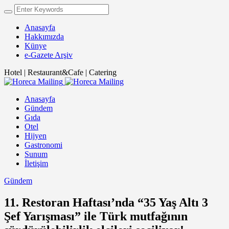
Anasayfa
Hakkımızda
Künye
e-Gazete Arşiv
Hotel | Restaurant&Cafe | Catering
Anasayfa
Gündem
Gıda
Otel
Hijyen
Gastronomi
Sunum
İletişim
Gündem
11. Restoran Haftası’nda “35 Yaş Altı 3
Şef Yarışması” ile Türk mutfağının