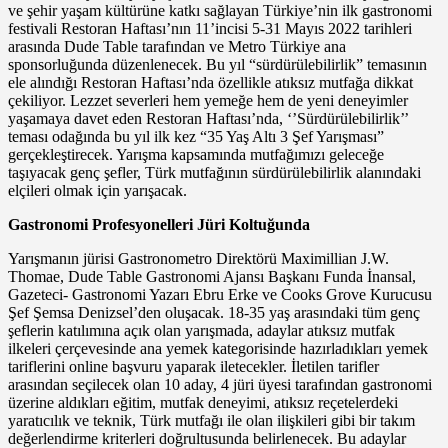
ve şehir yaşam kültürüne katkı sağlayan Türkiye’nin ilk gastronomi
festivali Restoran Haftası’nın 11’incisi 5-31 Mayıs 2022 tarihleri
arasında Dude Table tarafından ve Metro Türkiye ana
sponsorluğunda düzenlenecek. Bu yıl “sürdürülebilirlik” temasının
ele alındığı Restoran Haftası’nda özellikle atıksız mutfağa dikkat
çekiliyor. Lezzet severleri hem yemeğe hem de yeni deneyimler
yaşamaya davet eden Restoran Haftası’nda, ‘’Sürdürülebilirlik’’
teması odağında bu yıl ilk kez “35 Yaş Altı 3 Şef Yarışması”
gerçekleştirecek. Yarışma kapsamında mutfağımızı geleceğe
taşıyacak genç şefler, Türk mutfağının sürdürülebilirlik alanındaki
elçileri olmak için yarışacak.
Gastronomi Profesyonelleri Jüri Koltuğunda
Yarışmanın jürisi Gastronometro Direktörü Maximillian J.W.
Thomae, Dude Table Gastronomi Ajansı Başkanı Funda İnansal,
Gazeteci- Gastronomi Yazarı Ebru Erke ve Cooks Grove Kurucusu
Şef Şemsa Denizsel’den oluşacak. 18-35 yaş arasındaki tüm genç
şeflerin katılımına açık olan yarışmada, adaylar atıksız mutfak
ilkeleri çerçevesinde ana yemek kategorisinde hazırladıkları yemek
tariflerini online başvuru yaparak iletecekler. İletilen tarifler
arasından seçilecek olan 10 aday, 4 jüri üyesi tarafından gastronomi
üzerine aldıkları eğitim, mutfak deneyimi, atıksız reçetelerdeki
yaratıcılık ve teknik, Türk mutfağı ile olan ilişkileri gibi bir takım
değerlendirme kriterleri doğrultusunda belirlenecek. Bu adaylar