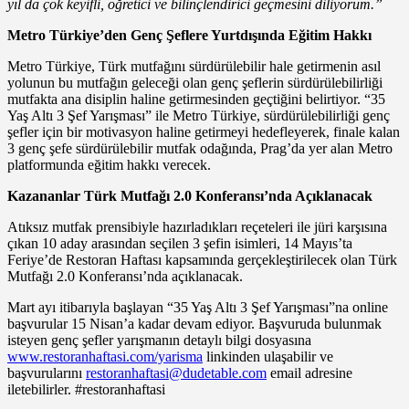
yıl da çok keyifli, öğretici ve bilinçlendirici geçmesini diliyorum.”
Metro Türkiye’den Genç Şeflere Yurtdışında Eğitim Hakkı
Metro Türkiye, Türk mutfağını sürdürülebilir hale getirmenin asıl
yolunun bu mutfağın geleceği olan genç şeflerin sürdürülebilirliği
mutfakta ana disiplin haline getirmesinden geçtiğini belirtiyor. “35
Yaş Altı 3 Şef Yarışması” ile Metro Türkiye, sürdürülebilirliği genç
şefler için bir motivasyon haline getirmeyi hedefleyerek, finale kalan
3 genç şefe sürdürülebilir mutfak odağında, Prag’da yer alan Metro
platformunda eğitim hakkı verecek.
Kazananlar Türk Mutfağı 2.0 Konferansı’nda Açıklanacak
Atıksız mutfak prensibiyle hazırladıkları reçeteleri ile jüri karşısına
çıkan 10 aday arasından seçilen 3 şefin isimleri, 14 Mayıs’ta
Feriye’de Restoran Haftası kapsamında gerçekleştirilecek olan Türk
Mutfağı 2.0 Konferansı’nda açıklanacak.
Mart ayı itibarıyla başlayan “35 Yaş Altı 3 Şef Yarışması”na online
başvurular 15 Nisan’a kadar devam ediyor. Başvuruda bulunmak
isteyen genç şefler yarışmanın detaylı bilgi dosyasına
www.restoranhaftasi.com/yarisma
linkinden ulaşabilir ve
başvurularını
restoranhaftasi@dudetable.com
email adresine
iletebilirler. #restoranhaftasi