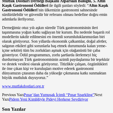
Mutfak Dostları Derneği Başkanı
Alparslan Baloğlu,
5. Altın
Kaşık Gastronomi Ödülleri
ile ilgili şunları söyledi: “
Altın Kaşık
Gastronomi Ödülleri
’nin ülkemizin gastronomi sahnesinde
sürdürülebilir ve güvenilir bir referans olması hedefine doğru emin
adımlarla ilerliyoruz.
Derneğimiz otuz yılı aşkın süredir Türk gastronomisinin ileri
taşınmasına yoğun katkı sağlayan bir kurum. Bu nedenle başarılı rol
modellerin takdir edilmesini en önemli sorumluluklarımızdan biri
olarak görüyoruz. Son yıllarda ekonomik çalkantılar, doğal afetler,
salgının etkileri gibi sorunlarla baş etmek durumunda kalan yeme-
içme sektörü tüm bu zorlukları aşmak için olağanüstü bir çaba
gösteriyor. Ödül programımızı, zorlu şartlarda ilerlemeyi hiç
durdurmayan Türk gastronomisinin azimli paydaşlarına bir teşekkür
ve destek vesilesi olarak görüyoruz. Titizlikle çalışan, özgünlükleri
ile öne çıkan kişi ve kuruluşları motive ederek gastronomi
dünyamızın çıtasının daha da yükseğe çıkmasına katkı sunmaktan
büyük mutluluk duyuyoruz.”
www.mutfakdostlari.org.tr
Previous Yazı
Pınar’dan Yumuşak İçimli “Pınar Sparkling”
Next
Yazı
Pidem Yeni Kimliğiyle Pideyi Herkese Sevdiriyor
Son Yazılar