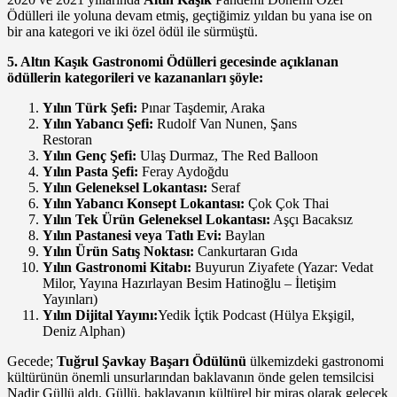
Ödülleri ile yoluna devam etmiş, geçtiğimiz yıldan bu yana ise on
bir ana kategori ve iki özel ödül ile sürmüştü.
5. Altın Kaşık Gastronomi Ödülleri gecesinde açıklanan
ödüllerin kategorileri ve kazananları şöyle:
Yılın Türk Şefi:
Pınar Taşdemir, Araka
Yılın Yabancı Şefi:
Rudolf Van Nunen, Şans
Restoran
Yılın Genç Şefi:
Ulaş Durmaz, The Red Balloon
Yılın Pasta Şefi:
Feray Aydoğdu
Yılın Geleneksel Lokantası:
Seraf
Yılın Yabancı Konsept Lokantası:
Çok Çok Thai
Yılın Tek Ürün Geleneksel Lokantası:
Aşçı Bacaksız
Yılın Pastanesi veya Tatlı Evi:
Baylan
Yılın Ürün Satış Noktası:
Cankurtaran Gıda
Yılın Gastronomi Kitabı:
Buyurun Ziyafete (Yazar: Vedat
Milor, Yayına Hazırlayan Besim Hatinoğlu – İletişim
Yayınları)
Yılın Dijital Yayını:
Yedik İçtik Podcast (Hülya Ekşigil,
Deniz Alphan)
Gecede;
Tuğrul Şavkay Başarı Ödülünü
ülkemizdeki gastronomi
kültürünün önemli unsurlarından baklavanın önde gelen temsilcisi
Nadir Güllü aldı. Güllü, baklavanın kültürel bir miras olarak gelecek