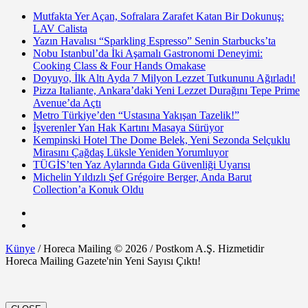
Mutfakta Yer Açan, Sofralara Zarafet Katan Bir Dokunuş:
LAV Calista
Yazın Havalısı “Sparkling Espresso” Senin Starbucks’ta
Nobu Istanbul’da İki Aşamalı Gastronomi Deneyimi:
Cooking Class & Four Hands Omakase
Doyuyo, İlk Altı Ayda 7 Milyon Lezzet Tutkununu Ağırladı!
Pizza Italiante, Ankara’daki Yeni Lezzet Durağını Tepe Prime
Avenue’da Açtı
Metro Türkiye’den “Ustasına Yakışan Tazelik!”
İşverenler Yan Hak Kartını Masaya Sürüyor
Kempinski Hotel The Dome Belek, Yeni Sezonda Selçuklu
Mirasını Çağdaş Lüksle Yeniden Yorumluyor
TÜGİS’ten Yaz Aylarında Gıda Güvenliği Uyarısı
Michelin Yıldızlı Şef Grégoire Berger, Anda Barut
Collection’a Konuk Oldu
Künye
/ Horeca Mailing © 2026 / Postkom A.Ş. Hizmetidir
Horeca Mailing Gazete'nin Yeni Sayısı Çıktı!