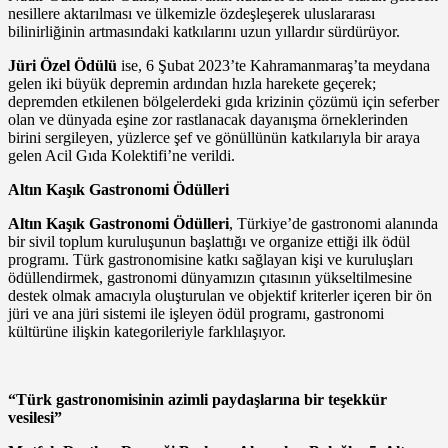
nesillere aktarılması ve ülkemizle özdeşleşerek uluslararası
bilinirliğinin artmasındaki katkılarını uzun yıllardır sürdürüyor.
Jüri Özel Ödülü
ise, 6 Şubat 2023’te Kahramanmaraş’ta meydana
gelen iki büyük depremin ardından hızla harekete geçerek;
depremden etkilenen bölgelerdeki gıda krizinin çözümü için seferber
olan ve dünyada eşine zor rastlanacak dayanışma örneklerinden
birini sergileyen, yüzlerce şef ve gönüllünün katkılarıyla bir araya
gelen Acil Gıda Kolektifi’ne verildi.
Altın Kaşık Gastronomi Ödülleri
Altın Kaşık Gastronomi Ödülleri
, Türkiye’de gastronomi alanında
bir sivil toplum kuruluşunun başlattığı ve organize ettiği ilk ödül
programı. Türk gastronomisine katkı sağlayan kişi ve kuruluşları
ödüllendirmek, gastronomi dünyamızın çıtasının yükseltilmesine
destek olmak amacıyla oluşturulan ve objektif kriterler içeren bir ön
jüri ve ana jüri sistemi ile işleyen ödül programı, gastronomi
kültürüne ilişkin kategorileriyle farklılaşıyor.
“Türk gastronomisinin azimli paydaşlarına bir teşekkür
vesilesi”