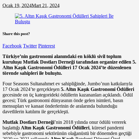
Ocak 19, 2024
Mart 21, 2024
Share this post?
Facebook
Twitter
Pinterest
Türkiye’nin gastronomi alanındaki en köklü sivil toplum
kuruluşu Mutfak Dostları Derneği tarafından organize edilen 5.
Altın Kaşık Gastronomi Ödülleri 17 Ocak 2024’te düzenlenen
törende sahipleri ile buluştu.
Four Seasons Sultanahmet ev sahipliğinde, Jumbo’nun katkılarıyla
17 Ocak 2024’te gerçekleşen
5. Altın Kaşık Gastronomi Ödülleri
gecesinde on üç kategorideki ödüllerin kazananları açıklandı. Ödül
gecesi; Türk gastronomi dünyasının önde gelen isimleri, basın
mensupları ve kanaat önderlerinin de aralarında bulunduğu
davetlilerin katılımı ile gerçekleşti.
Mutfak Dostları Derneği
’nin 2018 yılında onur ödülü vererek
başlattığı
Altın Kaşık Gastronomi Ödülleri
, küresel pandemi
sebebiyle gastronomi sektörünün olağanüstü bir dönemden geçtiği
2020 ve 2021 yıllarında
Altın Kaşık
Pandemi Dönemi Özel