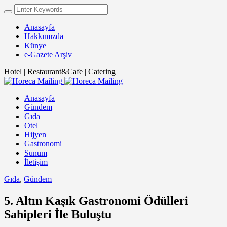
Anasayfa
Hakkımızda
Künye
e-Gazete Arşiv
Hotel | Restaurant&Cafe | Catering
Anasayfa
Gündem
Gıda
Otel
Hijyen
Gastronomi
Sunum
İletişim
Gıda
,
Gündem
5. Altın Kaşık Gastronomi Ödülleri
Sahipleri İle Buluştu