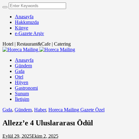
Anasayfa
Hakkımızda
Künye
e-Gazete Arşiv
Hotel | Restaurant&Cafe | Catering
Anasayfa
Gündem
Gıda
Otel
Hijyen
Gastronomi
Sunum
İletişim
Gıda
,
Gündem
,
Haber
,
Horeca Mailing Gazete Özel
Allezz’e 4 Uluslararası Ödül
Eylül 29, 2025
Ekim 2, 2025