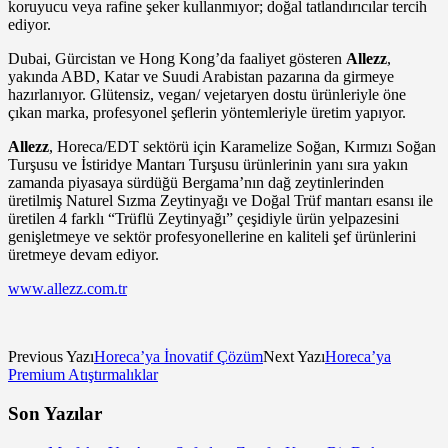
koruyucu veya rafine şeker kullanmıyor; doğal tatlandırıcılar tercih
ediyor.
Dubai, Gürcistan ve Hong Kong’da faaliyet gösteren
Allezz
,
yakında ABD, Katar ve Suudi Arabistan pazarına da girmeye
hazırlanıyor. Glütensiz, vegan/ vejetaryen dostu ürünleriyle öne
çıkan marka, profesyonel şeflerin yöntemleriyle üretim yapıyor.
Allezz
, Horeca/EDT sektörü için Karamelize Soğan, Kırmızı Soğan
Turşusu ve İstiridye Mantarı Turşusu ürünlerinin yanı sıra yakın
zamanda piyasaya sürdüğü Bergama’nın dağ zeytinlerinden
üretilmiş Naturel Sızma Zeytinyağı ve Doğal Trüf mantarı esansı ile
üretilen 4 farklı “Trüflü Zeytinyağı” çeşidiyle ürün yelpazesini
genişletmeye ve sektör profesyonellerine en kaliteli şef ürünlerini
üretmeye devam ediyor.
www.allezz.com.tr
Previous Yazı
Horeca’ya İnovatif Çözüm
Next Yazı
Horeca’ya
Premium Atıştırmalıklar
Son Yazılar