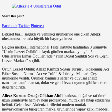
Share this post?
Facebook
Twitter
Pinterest
Bitkisel bazlı, sağlıklı ve yenilikçi ürünleriyle öne çıkan
Allezz
,
uluslararası arenada büyük bir başarıya imza attı.
Belçika merkezli International Taste Institute tarafından 3 ürünüyle
“Üstün Lezzet Ödülü”ne layık görülen marka, aynı gün 5.
Uluslararası Elmas Ödülleri’nde “Yılın Doğal Sağlıklı Sos ve Çeşni
Lezzet Markası” seçildi.
Üstün Lezzet Ödülü; Allezz Kırmızı Soğan Turşusu, Közlenmiş Acı
Biber Sosu – Normal Acı ve Trüflü & İstiridye Mantarlı Çeşni
ürünlerine verildi. Ürünler; bağımsız şefler ve duyusal analiz
uzmanları tarafından tat, doku ve genel lezzet uyumu gibi kriterlerle
değerlendirildi.
Allezz Kurucu Ortağı Gökhan Altül
, katkısız, doğal ve raf ömrü
uzun ürünleriyle hem ev hem profesyonel mutfaklara hitap ettiklerini
belirtti. Geleneksel Akdeniz tariflerini modern mutfak
inovasyonlarıyla birleştiren marka, ürünlerinde yapay katkı maddesi,