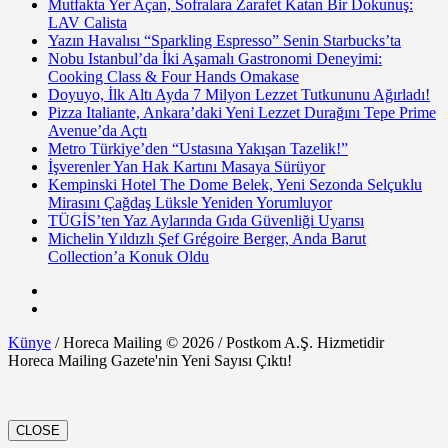
Mutfakta Yer Açan, Sofralara Zarafet Katan Bir Dokunuş:
LAV Calista
Yazın Havalısı “Sparkling Espresso” Senin Starbucks’ta
Nobu Istanbul’da İki Aşamalı Gastronomi Deneyimi:
Cooking Class & Four Hands Omakase
Doyuyo, İlk Altı Ayda 7 Milyon Lezzet Tutkununu Ağırladı!
Pizza Italiante, Ankara’daki Yeni Lezzet Durağını Tepe Prime
Avenue’da Açtı
Metro Türkiye’den “Ustasına Yakışan Tazelik!”
İşverenler Yan Hak Kartını Masaya Sürüyor
Kempinski Hotel The Dome Belek, Yeni Sezonda Selçuklu
Mirasını Çağdaş Lüksle Yeniden Yorumluyor
TÜGİS’ten Yaz Aylarında Gıda Güvenliği Uyarısı
Michelin Yıldızlı Şef Grégoire Berger, Anda Barut
Collection’a Konuk Oldu
Künye
/ Horeca Mailing © 2026 / Postkom A.Ş. Hizmetidir
Horeca Mailing Gazete'nin Yeni Sayısı Çıktı!
CLOSE