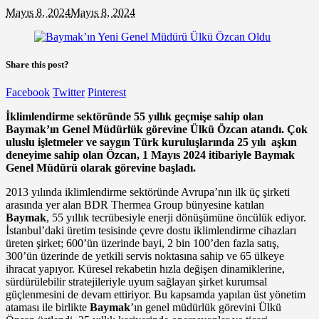
Mayıs 8, 2024
Mayıs 8, 2024
Share this post?
Facebook
Twitter
Pinterest
İklimlendirme sektöründe 55 yıllık geçmişe sahip olan
Baymak’ın Genel Müdürlük görevine Ülkü Özcan atandı. Ç
ok
uluslu işletmeler ve saygın Türk kuruluşlarında 25 yılı aşkın
deneyime sahip olan Özcan, 1 Mayıs 2024 itibariyle Baymak
Genel Müdürü olarak görevine başladı.
2013 yılında iklimlendirme sektöründe Avrupa’nın ilk üç şirketi
arasında yer alan BDR Thermea Group bünyesine katılan
Baymak
, 55 yıllık tecrübesiyle enerji dönüşümüne öncülük ediyor.
İstanbul’daki üretim tesisinde çevre dostu iklimlendirme cihazları
üreten şirket; 600’ün üzerinde bayi, 2 bin 100’den fazla satış,
300’ün üzerinde de yetkili servis noktasına sahip ve 65 ülkeye
ihracat yapıyor. Küresel rekabetin hızla değişen dinamiklerine,
sürdürülebilir stratejileriyle uyum sağlayan şirket kurumsal
güçlenmesini de devam ettiriyor. Bu kapsamda yapılan üst yönetim
ataması ile birlikte
Baymak
’ın genel müdürlük görevini Ülkü