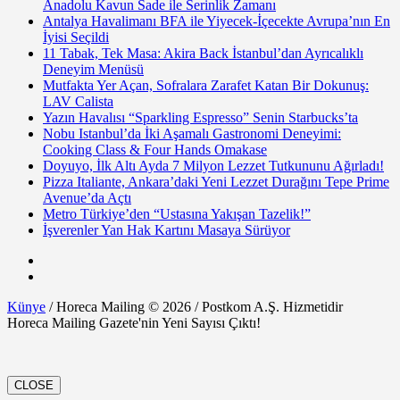
Anadolu Kavun Sade ile Serinlik Zamanı
Antalya Havalimanı BFA ile Yiyecek-İçecekte Avrupa’nın En
İyisi Seçildi
11 Tabak, Tek Masa: Akira Back İstanbul’dan Ayrıcalıklı
Deneyim Menüsü
Mutfakta Yer Açan, Sofralara Zarafet Katan Bir Dokunuş:
LAV Calista
Yazın Havalısı “Sparkling Espresso” Senin Starbucks’ta
Nobu Istanbul’da İki Aşamalı Gastronomi Deneyimi:
Cooking Class & Four Hands Omakase
Doyuyo, İlk Altı Ayda 7 Milyon Lezzet Tutkununu Ağırladı!
Pizza Italiante, Ankara’daki Yeni Lezzet Durağını Tepe Prime
Avenue’da Açtı
Metro Türkiye’den “Ustasına Yakışan Tazelik!”
İşverenler Yan Hak Kartını Masaya Sürüyor
Künye
/ Horeca Mailing © 2026 / Postkom A.Ş. Hizmetidir
Horeca Mailing Gazete'nin Yeni Sayısı Çıktı!
CLOSE