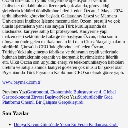
Özcan üstlendi. 25 yıllık kariyerinde operasyonlar ve ticari
faaliyetler de dahil olmak üzere pek çok alanda, görev aldığı
şirketlerin kültürel dönüşümüne liderlik eden Özcan, 1 Mayıs 2024
tarihi itibariyle görevine başladı. Galatasaray Lisesi ve Marmara
Üniversitesi İngilizce İşletme mezunu olan Özcan, prestijli ve çok
uluslu işletmelerin yanı sıra saygın Türk kuruluşlarında da
uluslararası kariyere sahip bir profesyonel. Kariyerine yapı
malzemeleri sektöründe Lafarge ile başlayan Özcan, daha sonra
dünyanın önde gelen markalarından biri olan Çimsa’da çalışmalarını
sürdürdü. Çimsa’da CEO’luk görevine terfi eden Özcan,
Türkiye’deki altı çimento fabrikası ve dünyanın çeşitli yerlerinde
bulunan iştiraklerinin organik ve inorganik büyümelerine liderlik
etti. Ülkü Özcan son üç yıldır, enerji ve telekomünikasyon kabloları
üretimi ve satışı alanında faaliyet gösteren çok uluslu bir şirket olan
Prysmian’da Türk Prysmian Kablo’nun CEO’su olarak görev yaptı.
www.baymak.com.tr
Previous Yazı
Gastronomi, Ekonomiyle Buluşuyor ve 4. Global
Gastroekonomi Zirvesi Başlıyor
Next Yazı
Sürdürülebilir Gıda
Platformu Önemli Bir Çalışma Gerçekleştirdi
Son Yazılar
Dünya Kavun Günü’nde Yazın En Ferah Kutlaması: Golf