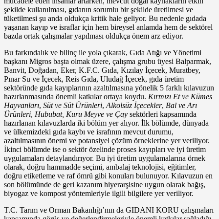
mücadele eden insanlar artarken, mevcut doğal kaynakların etkin
şekilde kullanılması, gıdanın sorumlu bir şekilde üretilmesi ve
tüketilmesi şu anda oldukça kritik hale geliyor. Bu nedenle gıdada
yaşanan kayıp ve israflar için hem bireysel anlamda hem de sektörel
bazda ortak çalışmalar yapılması oldukça önem arz ediyor.
Bu farkındalık ve bilinç ile yola çıkarak, Gıda Atığı ve Yönetimi
başkanı Migros başta olmak üzere, çalışma grubu üyesi Balparmak,
Banvit, Doğadan, Eker, K.F.C. Gıda, Kızılay İçecek, Muratbey,
Pınar Su ve İçecek, Reis Gıda, Uludağ İçecek, gıda üretim
sektöründe gıda kayıplarının azaltılmasına yönelik 5 farklı kılavuzun
hazırlanmasında önemli katkılar ortaya koydu.
Kırmızı Et ve Kümes
Hayvanları
,
Süt ve Süt Ürünleri
,
Alkolsüz İçecekler
,
Bal ve Arı
Ürünleri
,
Hububat, Kuru Meyve ve Çay
sektörleri kapsamında
hazırlanan kılavuzlarda iki bölüm yer alıyor. İlk bölümde, dünyada
ve ülkemizdeki gıda kaybı ve israfının mevcut durumu,
azaltılmasının önemi ve potansiyel çözüm örneklerine yer veriliyor.
İkinci bölümde ise o sektör özelinde proses kayıpları ve iyi üretim
uygulamaları detaylandırıyor. Bu iyi üretim uygulamalarına örnek
olarak, doğru hammadde seçimi, ambalaj teknolojisi, eğitimler,
doğru etiketleme ve raf ömrü gibi konuları bulunuyor. Kılavuzun en
son bölümünde de geri kazanım hiyerarşisine uygun olarak bağış,
biyogaz ve kompost yöntemleriyle ilgili bilgilere yer veriliyor.
T.C. Tarım ve Orman Bakanlığı’nın da GIDANI KORU çalışmaları
kapsamında görüş ve değerlendirmeleriyle önemli katkılar sağladığı