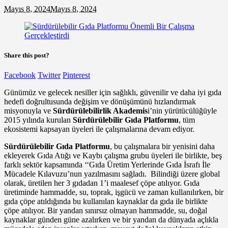
Mayıs 8, 2024
Mayıs 8, 2024
Share this post?
Facebook
Twitter
Pinterest
Günümüz ve gelecek nesiller için sağlıklı, güvenilir ve daha iyi gıda
hedefi doğrultusunda değişim ve dönüşümünü hızlandırmak
misyonuyla ve
Sürdürülebilirlik Akademis
i’nin yürütücülüğüyle
2015 yılında kurulan
Sürdürülebilir Gıda Platformu
, tüm
ekosistemi kapsayan üyeleri ile çalışmalarına devam ediyor.
Sürdürülebilir Gıda Platformu
, bu çalışmalara bir yenisini daha
ekleyerek Gıda Atığı ve Kaybı çalışma grubu üyeleri ile birlikte, beş
farklı sektör kapsamında ‘‘Gıda Üretim Yerlerinde Gıda İsrafı İle
Mücadele Kılavuzu’nun yazılmasını sağladı. Bilindiği üzere global
olarak, üretilen her 3 gıdadan 1’i maalesef çöpe atılıyor. Gıda
üretiminde hammadde, su, toprak, işgücü ve zaman kullanılırken, bir
gıda çöpe atıldığında bu kullanılan kaynaklar da gıda ile birlikte
çöpe atılıyor. Bir yandan sınırsız olmayan hammadde, su, doğal
kaynaklar günden güne azalırken ve bir yandan da dünyada açlıkla