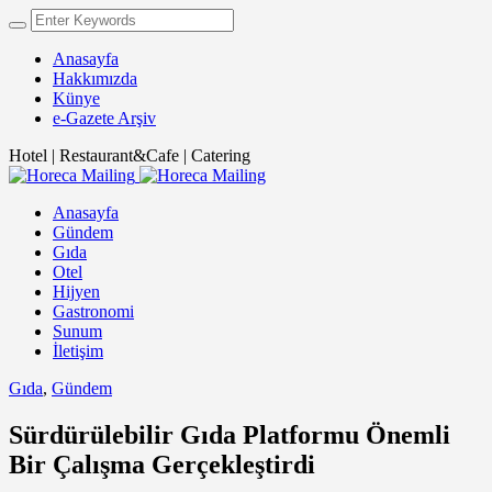
Anasayfa
Hakkımızda
Künye
e-Gazete Arşiv
Hotel | Restaurant&Cafe | Catering
Anasayfa
Gündem
Gıda
Otel
Hijyen
Gastronomi
Sunum
İletişim
Gıda
,
Gündem
Sürdürülebilir Gıda Platformu Önemli
Bir Çalışma Gerçekleştirdi