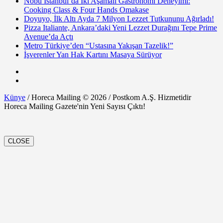
Nobu Istanbul’da İki Aşamalı Gastronomi Deneyimi:
Cooking Class & Four Hands Omakase
Doyuyo, İlk Altı Ayda 7 Milyon Lezzet Tutkununu Ağırladı!
Pizza Italiante, Ankara’daki Yeni Lezzet Durağını Tepe Prime
Avenue’da Açtı
Metro Türkiye’den “Ustasına Yakışan Tazelik!”
İşverenler Yan Hak Kartını Masaya Sürüyor
Künye
/ Horeca Mailing © 2026 / Postkom A.Ş. Hizmetidir
Horeca Mailing Gazete'nin Yeni Sayısı Çıktı!
CLOSE