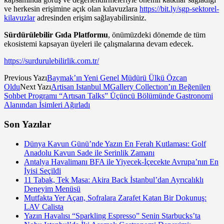
ve herkesin erişimine açık olan kılavuzlara
https://bit.ly/sgp-sektorel-
kilavuzlar
adresinden erişim sağlayabilirsiniz.
Sürdürülebilir Gıda Platformu
, önümüzdeki dönemde de tüm
ekosistemi kapsayan üyeleri ile çalışmalarına devam edecek.
https://surdurulebilirlik.com.tr/
Previous Yazı
Baymak’ın Yeni Genel Müdürü Ülkü Özcan
Oldu
Next Yazı
Artisan Istanbul MGallery Collectıon’ın Beğenilen
Sohbet Programı “Artısan Talks” Üçüncü Bölümünde Gastronomi
Alanından İsimleri Ağırladı
Son Yazılar
Dünya Kavun Günü’nde Yazın En Ferah Kutlaması: Golf
Anadolu Kavun Sade ile Serinlik Zamanı
Antalya Havalimanı BFA ile Yiyecek-İçecekte Avrupa’nın En
İyisi Seçildi
11 Tabak, Tek Masa: Akira Back İstanbul’dan Ayrıcalıklı
Deneyim Menüsü
Mutfakta Yer Açan, Sofralara Zarafet Katan Bir Dokunuş:
LAV Calista
Yazın Havalısı “Sparkling Espresso” Senin Starbucks’ta