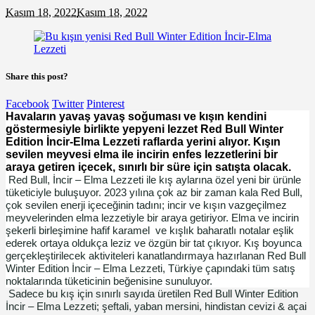
Kasım 18, 2022
Kasım 18, 2022
Share this post?
Facebook
Twitter
Pinterest
Havaların yavaş yavaş soğuması ve kışın kendini
göstermesiyle birlikte yepyeni lezzet Red Bull Winter
Edition İncir-Elma Lezzeti raflarda yerini alıyor. Kışın
sevilen meyvesi elma ile incirin enfes lezzetlerini bir
araya getiren içecek, sınırlı bir süre için satışta olacak.
Red Bull, İncir – Elma Lezzeti ile kış aylarına özel yeni bir ürünle
tüketiciyle buluşuyor. 2023 yılına çok az bir zaman kala Red Bull,
çok sevilen enerji içeceğinin tadını; incir ve kışın vazgeçilmez
meyvelerinden elma lezzetiyle bir araya getiriyor. Elma ve incirin
şekerli birleşimine hafif karamel ve kışlık baharatlı notalar eşlik
ederek ortaya oldukça leziz ve özgün bir tat çıkıyor. Kış boyunca
gerçekleştirilecek aktiviteleri kanatlandırmaya hazırlanan Red Bull
Winter Edition İncir – Elma Lezzeti, Türkiye çapındaki tüm satış
noktalarında tüketicinin beğenisine sunuluyor.
Sadece bu kış için sınırlı sayıda üretilen Red Bull Winter Edition
İncir – Elma Lezzeti; şeftali, yaban mersini, hindistan cevizi & açai