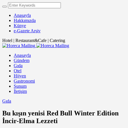
Anasayfa
Hakkımızda
Künye
e-Gazete Arşiv
Hotel | Restaurant&Cafe | Catering
Anasayfa
Gündem
Gıda
Otel
Hijyen
Gastronomi
Sunum
İletişim
Gıda
Bu kışın yenisi Red Bull Winter Edition
İncir-Elma Lezzeti