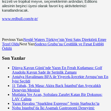
lezzeti ve tropikal meyve, seçeneklerinin ardından; Editions
ailesinin beşinci üyesi olarak favori kış aktivitelerinizi
kanatlandıracak.
www.redbull.com/tr-tr/
Previous Yazı
Nestlé Waters Türkiye’nin Yeni Satış Direktörü Emre
Tezel Oldu
Next Yazı
Sodexo Grubu’na Çeşitlilik ve Fırsat Eşitliği
Ödülü
Son Yazılar
Dünya Kavun Günü’nde Yazın En Ferah Kutlaması: Golf
Anadolu Kavun Sade ile Serinlik Zamanı
Antalya Havalimanı BFA ile Yiyecek-İçecekte Avrupa’nın En
İyisi Seçildi
11 Tabak, Tek Masa: Akira Back İstanbul’dan Ayrıcalıklı
Deneyim Menüsü
Mutfakta Yer Açan, Sofralara Zarafet Katan Bir Dokunuş:
LAV Calista
Yazın Havalısı “Sparkling Espresso” Senin Starbucks’ta
Nobu Istanbul’da İki Aşamalı Gastronomi Deneyimi: