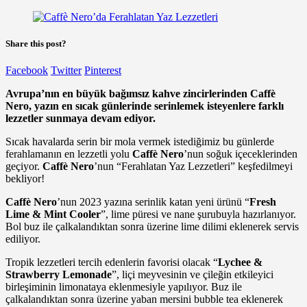
Share this post?
Facebook
Twitter
Pinterest
Avrupa’nın en büyük bağımsız kahve zincirlerinden Caffè
Nero, yazın en sıcak günlerinde serinlemek isteyenlere farklı
lezzetler sunmaya devam ediyor.
Sıcak havalarda serin bir mola vermek istediğimiz bu günlerde
ferahlamanın en lezzetli yolu
Caffè Nero
’nun soğuk içeceklerinden
geçiyor.
Caffè Nero
’nun “Ferahlatan Yaz Lezzetleri” keşfedilmeyi
bekliyor!
Caffè Nero
’nun 2023 yazına serinlik katan yeni ürünü “
Fresh
Lime & Mint Cooler
”, lime püresi ve nane şurubuyla hazırlanıyor.
Bol buz ile çalkalandıktan sonra üzerine lime dilimi eklenerek servis
ediliyor.
Tropik lezzetleri tercih edenlerin favorisi olacak “
Lychee &
Strawberry Lemonade
”, liçi meyvesinin ve çileğin etkileyici
birleşiminin limonataya eklenmesiyle yapılıyor. Buz ile
çalkalandıktan sonra üzerine yaban mersini bubble tea eklenerek