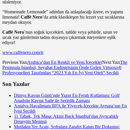
süsleniyor.
“Homemade Lemonade” adından da anlaşılacağı üzere, ev yapımı
limonata!
Caffè Nero
’da artık klasikleşen bu lezzet yaz sıcaklarına
meydan okuyor.
Caffè Nero
’nun soğuk içecekleri, tatilde veya şehirde, uzun ve
sıcak yaz günlerinin tadını doyasıya çıkarmak isteyenlere eşlik
ediyor!
www.caffenero.com/tr
Previous Yazı
Arabica’dan En Renkli ve Yeni İçecekler
Next Yazı
The
Peninsula Istanbul, Seyahat Endüstrisinin Önde Gelen Virtuoso®
Profesyonelleri Tarafından “2023 Yılı En İyi Yeni Oteli” Seçildi
Son Yazılar
Dünya Kavun Günü’nde Yazın En Ferah Kutlaması: Golf
Anadolu Kavun Sade ile Serinlik Zamanı
Antalya Havalimanı BFA ile Yiyecek-İçecekte Avrupa’nın En
İyisi Seçildi
11 Tabak, Tek Masa: Akira Back İstanbul’dan Ayrıcalıklı
Deneyim Menüsü
Mutfakta Yer Açan, Sofralara Zarafet Katan Bir Dokunuş: