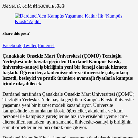
Haziran 5, 2026
Haziran 5, 2026
Share this post?
Facebook
Twitter
Pinterest
Çanakkale Onsekiz Mart Üniversitesi (ÇOMÜ) Terzioğlu
Yerleşkesi’nde hayata geçirilen Dardanel Kampüs Kiosk,
üniversite–sanayi iş birliğinin yeni bir örneği olarak hizmete
başladı. Öğrenciler, akademisyenler ve üniversite çalışanları;
lezzetli, besleyici ve pratik ürünlere avantajlı fiyatlarla kampüs
içinde ulaşabilecek.
Dardanel tarafından Çanakkale Onsekiz Mart Üniversitesi (ÇOMÜ)
Terzioğlu Yerleşkesi’nde hayata geçirilen Kampüs Kiosk, üniversite
yaşamına yeni bir hizmet modeli kazandırıyor. Üniversite
kampüsünde konumlanan kiosk, öğrenciler, akademik ve idari
personel ile kampüs ziyaretçilerine hızlı ve erişilebilir yeme-içme
alternatifleri sunarken, aynı zamanda üniversite–sanayi iş birliğinin
somut örneklerinden biri olarak öne çıkıyor.
Dardanel Kampüs Kiosk, kampüs yaşamına özel olarak tasarlanmış