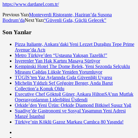
https://www.dardanel.com.tr/
Previous Yazı
Monteverdi Ristorante, Haziran’da Susona
Bodrum’da
Next Yazı
“Güvenli Gıda, Güçlü Gelecek”
Son Yazılar
Pizza Italiante, Ankara’daki Yeni Lezzet Durağını Tepe Prime
Avenue’da Açtı
Metro Türkiye’den “Ustasına Yakışan Tazelik!”
İşverenler Yan Hak Kartını Masaya Sürüyor
Kempinski Hotel The Dome Belek, Yeni Sezonda Selçuklu
Mirasını Çağdaş Lüksle Yeniden Yorumluyor
TÜGİS’ten Yaz Aylarında Gıda Güvenliği Uyarısı
Michelin Yıldızlı Şef Grégoire Berger, Anda Barut
Collection’a Konuk Oldu
Executive Chef Göktuğ Güner, Ankara HiltonSA’nın Mutfak
Operasyonlarının Liderliğini Üstlendi
Orkide’den Yeni Ürün: Orkide Diamond Bitkisel Susuz Yağ
Suadiye’de Gastronomi ve Sosyal Yaşamının Yeni Adresi
Manzé İstanbul
Türkiye’nin Köklü Gazoz Markası Çamlıca 80 Yaşında!