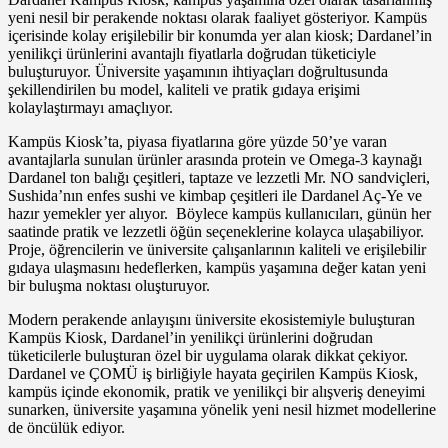
yeni nesil bir perakende noktası olarak faaliyet gösteriyor. Kampüs
içerisinde kolay erişilebilir bir konumda yer alan kiosk; Dardanel’in
yenilikçi ürünlerini avantajlı fiyatlarla doğrudan tüketiciyle
buluşturuyor. Üniversite yaşamının ihtiyaçları doğrultusunda
şekillendirilen bu model, kaliteli ve pratik gıdaya erişimi
kolaylaştırmayı amaçlıyor.
Kampüs Kiosk’ta, piyasa fiyatlarına göre yüzde 50’ye varan
avantajlarla sunulan ürünler arasında protein ve Omega-3 kaynağı
Dardanel ton balığı çeşitleri, taptaze ve lezzetli Mr. NO sandviçleri,
Sushida’nın enfes sushi ve kimbap çeşitleri ile Dardanel Aç-Ye ve
hazır yemekler yer alıyor. Böylece kampüs kullanıcıları, günün her
saatinde pratik ve lezzetli öğün seçeneklerine kolayca ulaşabiliyor.
Proje, öğrencilerin ve üniversite çalışanlarının kaliteli ve erişilebilir
gıdaya ulaşmasını hedeflerken, kampüs yaşamına değer katan yeni
bir buluşma noktası oluşturuyor.
Modern perakende anlayışını üniversite ekosistemiyle buluşturan
Kampüs Kiosk, Dardanel’in yenilikçi ürünlerini doğrudan
tüketicilerle buluşturan özel bir uygulama olarak dikkat çekiyor.
Dardanel ve ÇOMÜ iş birliğiyle hayata geçirilen Kampüs Kiosk,
kampüs içinde ekonomik, pratik ve yenilikçi bir alışveriş deneyimi
sunarken, üniversite yaşamına yönelik yeni nesil hizmet modellerine
de öncülük ediyor.