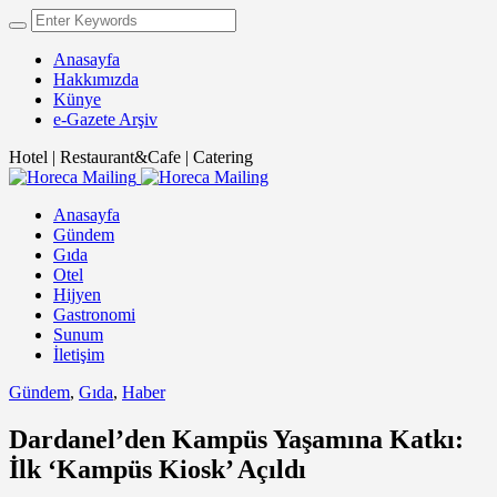
Anasayfa
Hakkımızda
Künye
e-Gazete Arşiv
Hotel | Restaurant&Cafe | Catering
Anasayfa
Gündem
Gıda
Otel
Hijyen
Gastronomi
Sunum
İletişim
Gündem
,
Gıda
,
Haber
Dardanel’den Kampüs Yaşamına Katkı:
İlk ‘Kampüs Kiosk’ Açıldı