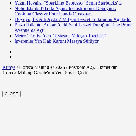
Yazın Havalısı “Sparkling Espresso” Senin Starbucks’ta
Nobu Istanbul’da İki Aşamalı Gastronomi Deneyimi:
Cooking Class & Four Hands Omakase
Doyuyo, İlk Altı Ayda 7 Milyon Lezzet Tutkununu Ağırladı!
Pizza Italiante, Ankara’daki Yeni Lezzet Durağını Tepe Prime
Avenue’da Açtı
Metro Türkiye’den “Ustasına Yakışan Tazelik!”
İşverenler Yan Hak Kartını Masaya Sürüyor
Künye
/ Horeca Mailing © 2026 / Postkom A.Ş. Hizmetidir
Horeca Mailing Gazete'nin Yeni Sayısı Çıktı!
CLOSE