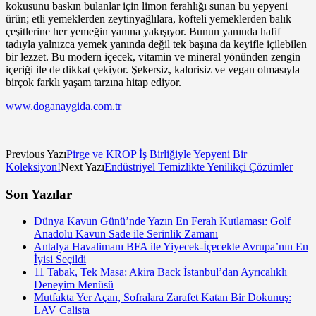
kokusunu baskın bulanlar için limon ferahlığı sunan bu yepyeni
ürün; etli yemeklerden zeytinyağlılara, köfteli yemeklerden balık
çeşitlerine her yemeğin yanına yakışıyor. Bunun yanında hafif
tadıyla yalnızca yemek yanında değil tek başına da keyifle içilebilen
bir lezzet. Bu modern içecek, vitamin ve mineral yönünden zengin
içeriği ile de dikkat çekiyor. Şekersiz, kalorisiz ve vegan olmasıyla
birçok farklı yaşam tarzına hitap ediyor.
www.doganaygida.com.tr
Previous Yazı
Pirge ve KROP İş Birliğiyle Yepyeni Bir
Koleksiyon!
Next Yazı
Endüstriyel Temizlikte Yenilikçi Çözümler
Son Yazılar
Dünya Kavun Günü’nde Yazın En Ferah Kutlaması: Golf
Anadolu Kavun Sade ile Serinlik Zamanı
Antalya Havalimanı BFA ile Yiyecek-İçecekte Avrupa’nın En
İyisi Seçildi
11 Tabak, Tek Masa: Akira Back İstanbul’dan Ayrıcalıklı
Deneyim Menüsü
Mutfakta Yer Açan, Sofralara Zarafet Katan Bir Dokunuş:
LAV Calista