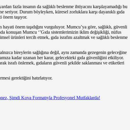
rdan fazla insanın da sağlıklı beslenme ihtiyacını karşılayamadığı bu
nüne seriyor. Durum böyleyken, küresel zorluklara karşı dayanıklı gıda
ti önem taşıyor.
n hayati önem taşıdığını vurguluyor. Mumcu’ya göre, sağlıklı, güvenli
nda konuşan Mumcu ‘’Gıda sistemlerimizin iklim değişikliği, nüfus
imsel ürünleri tercih etmek, gıda israfını azaltmak ve sağlıklı beslenme
, yalnızca bireylerin sağlığına değil, aynı zamanda gezegenin geleceğine
mıza kadar uzanan her karar, gelecekteki gıda güvenliğini etkiliyor.
rak israfı önlemek, gıdaların güvenli şekilde saklanması ve etiketleri
mesi gerektiğini hatırlatıyor.
nez, Şimdi Kova Formatıyla Profesyonel Mutfaklarda!