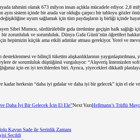
ada tahmini olarak 673 milyon insan açlıkla mücadele ediyor. 2,8 milya
ğun aynı sistem içinde bir arada var olduğu çarpıcı bir tabloyu gözler ö
 değişikliğine uyum sağlamak için tüm paydaşların iş birliği içinde haya
en Sibel Mumcu, sürdürülebilir gıda üretimine geçişin halk sağlığı içi
sel bir zorunluluk ve sorumluluk. Dünya Gıda Günü’nün öğretileri hakkı
 için hepimizin küçük ama etkili adımlar atması gerekiyor. Yerel ve mevs
ın desteklenmesi ve bilinçli tüketim alışkanlıklarının yaygınlaştırılması
reylere de sorumluluk düştüğünü vurguluyor: “Alışveriş listemizden sofra
ğımız için en iyi tercihlerden biri. Ayrıca, yiyecekleri dikkatli planlaya
kadar herkesin “daha iyi gıdalar ve daha iyi bir gelecek” için el ele ver
e Daha İyi Bir Gelecek İçin El Ele”
Next Yazı
Hellmann’s Trüflü Mayo
lu Kavun Sade ile Serinlik Zamanı
isi Seçildi