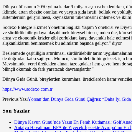
Dünya nüfusunun 2050 yılına kadar 9 milyarı aşması beklenirken, düny
iklimde, artan obezite oranları ve yaygın gıda israfı, bolluk ve yoklu
sistemlerinin geliştirilmesi, kaynakların tükenmesini önlemek ve iklim
Sodexo Entegre Hizmet Yönetimi Sağlıklı Yaşam Yöneticisi ve Diyetisy
ve sürdürülebilir gıdaya ulaşabilmek bireysel bir seçimden öte, küre
artışı ve ekonomik krizler gibi zorluklara karşı dayanıklı hale gelmesi
alışkanlıklarını benimsemek bu adımların başında geliyor.” diyor.
Beslenmede çeşitliliğin artırılması, sürdürülebilir tarım uygulamaların
de doğrudan katkı sağlıyor. Mumcu, sürdürülebilir bir gelecek için bi
Mevsiminde, yerel üreticiden alınan taze gıdalar hem çevre hem de sağlı
bilinçli okumak da fark yaratacak davranışlardır.”
Dünya Gıda Günü, bireylerden kurumlara, üreticilerden karar vericilere 
https://www.sodexo.com.tr
Previous Yazı
Yörsan’dan Dünya Gıda Günü Çağrısı: “Daha İyi Gıda v
Son Yazılar
Dünya Kavun Günü’nde Yazın En Ferah Kutlaması: Golf Anado
Antalya Havalimanı BFA ile Yiyecek-İçecekte Avrupa’nın En İy