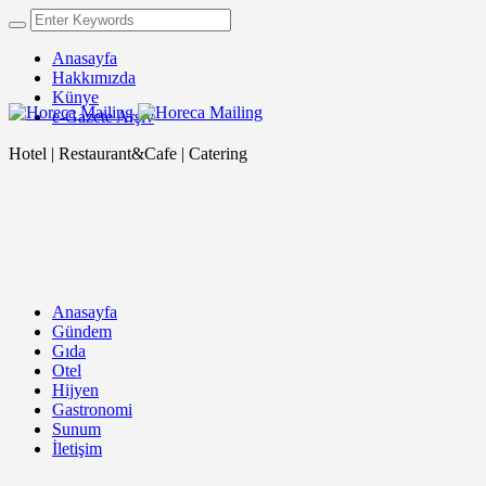
Anasayfa
Hakkımızda
Künye
e-Gazete Arşiv
Hotel | Restaurant&Cafe | Catering
Anasayfa
Gündem
Gıda
Otel
Hijyen
Gastronomi
Sunum
İletişim