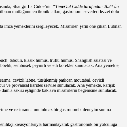
arasında, Shangri-La Cidde’nin
“TimeOut Cidde tarafından 2024’ün
übnan mutfağının en ikonik tatları, gastronomi severleri lezzet dolu
 imza yemeklerini sergileyecek. Misafirler, şefin öne çıkan Lübnan
uch, tabouli, klasik humus, trüflü humus, Shanglish salatası ve
kibbehli, sembusek peynirli ve etli börekler sunulacak. Ana yemekte,
rma, cevizli labne, tütsülenmiş patlıcan moutabal, cevizli
our ve provansal karides servise sunulacak. Ana yemekte, karışık
e damla sakızı eşliğinde baklava misafirlerin beğenisine sunulacak.
yönetme ve restoranda unutulmaz bir gastronomik deneyim sunma
yenilikçi kreasyonlarıyla harmanlayarak gastronomik bir yolculuğa