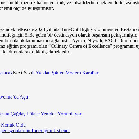
sıtan bir merkez haline getirmiş ve misafirlerinin beklentilerini aşmışt
nemli ölçüde iyileştirmiştir
.
sahnesindeki etkisiyle 2023 yılında TimeOut Highly Commended Restauran
fağı için önde gelen bir destinasyon olarak başarısını pekiştirmiştir. 
nden biri olarak tanınmasını sağlamıştır. Ayrıca, Niyyali, FACT Ödülü’nd
apraz eğitim programı olan “Culinary Centre of Excellence” programını 
lk adımı olarak dikkat çekmektedir.
atacak
Next Yazı
LAV’dan Şık ve Modern Karaflar
Avenue’da Açtı
asını Çağdaş Lüksle Yeniden Yorumluyor
’a Konuk Oldu
rasyonlarının Liderliğini Üstlendi