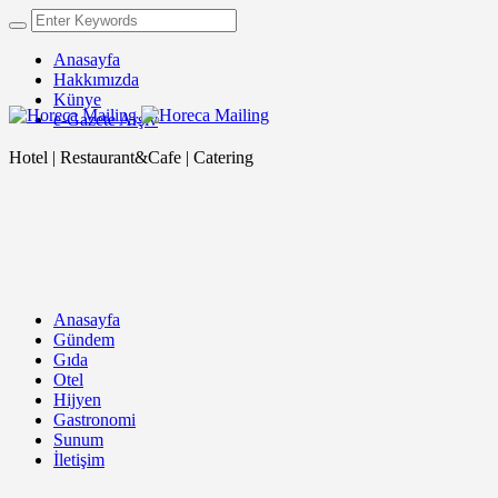
Anasayfa
Hakkımızda
Künye
e-Gazete Arşiv
Hotel | Restaurant&Cafe | Catering
Anasayfa
Gündem
Gıda
Otel
Hijyen
Gastronomi
Sunum
İletişim