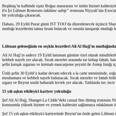
Beşiktaş’ın kalbinde eşsiz Boğaz manzarası ve üstün hizmet kalitesiy
En İyi Lübnan Restoranı ödülüne sahip”
restoranı Niyyali’nin Executi
bir yolculuğa çıkaracak.
Dahası, 29 Eylül Pazar günü IST TOO’da düzenlenecek üçüncü Shang Br
mutfağı lezzetlerini tatma fırsatı bulacak ve onunla tanışarak mutfağı
Lübnan geleneğinin en seçkin lezzetleri Ali Al Hajj’ın mutfağında
Ali Al Hajj’ın sadece 19 Eylül lansman gününe özel olarak misafirlerl
kebbeh nayeh yer alacak. Sıcak mezeler arasında ise kebap fattah, bata
şefin karışık ızgarası ve kremalı mascarpone peyniri ile Antep fıstığı i
Ünlü şefin 30 Eylül’e kadar devam edecek a la carte menüsünde, soğuk 
mouhamara ve kebbeh nayeh bulunacak. Sıcak mezeler ve fattah bölümün
ızgara ve Beyrut usulü baharatlı levrek yer alacak. Tatlılarda ise; in
15 yılı aşkın etkileyici kariyer yolculuğu
Şef Ali Al Hajj, Shangri-La Cidde’deki casual fine dining restoranı
konusunda yüksek hizmet ve yemek kalitesini sağlamaya odaklanan 
Şef 15 yılı aşkın etkileyici kariyerinde Beyrut’un önde gelen Lübnan