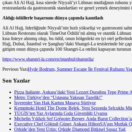
çıkan Ali Al Hajj, kısa sürede Niyyali’yi Lübnan mutfağının ruhunu yan
restoranlarda da gastronomik standartları ve genel yemek deneyimini ö
Aldığı ödüllerle başarısını dünya çapında kanıtladı
Ali Al Hajj, liderliğinde Niyyali’nin hızlı yükselişi ve gastronomi 
Lübnan Restoranı olarak TimeOut Ödülü’nü almış ve otantik Lübnan mut
kısa listeye alınmış olup, bu ödül, onun bölgedeki en iyi otel şefleri
Hajj, Dubai, İstanbul ve Şanghay’daki Shangri-La tesislerinde bir ç
girişim onun dünya çapında 100 Shangri-La otelini kapsayan turunun i
https://www.shangri-la.com/en/istanbul/shangrila/
Previous Yazı
Hyde Bodrum, Summer Escape İle Festival Ruhunu Yaş
Son Yazılar
Pizza Italiante, Ankara’daki Yeni Lezzet Durağını Tepe Prime 
Metro Türkiye’den “Ustasına Yakışan Tazelik!”
İşverenler Yan Hak Kartını Masaya Sürüyor
Kempinski Hotel The Dome Belek, Yeni Sezonda Selçuklu Mir
TÜGİS’ten Yaz Aylarında Gıda Güvenliği Uyarısı
Michelin Yıldızlı Şef Grégoire Berger, Anda Barut Collection
Executive Chef Göktuğ Güner, Ankara HiltonSA’nın Mutfak Ope
Orkide’den Yeni Ürün: Orkide Diamond Bitkisel Susuz Yağ