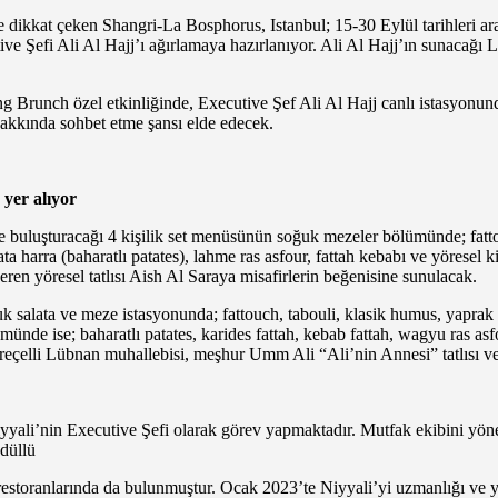
le dikkat çeken Shangri-La Bosphorus, Istanbul; 15-30 Eylül tarihleri 
ve Şefi Ali Al Hajj’ı ağırlamaya hazırlanıyor. Ali Al Hajj’ın sunacağı L
unch özel etkinliğinde, Executive Şef Ali Al Hajj canlı istasyonunda
 hakkında sohbet etme şansı elde edecek.
 yer alıyor
e buluşturacağı 4 kişilik set menüsünün soğuk mezeler bölümünde; fatto
ta harra (baharatlı patates), lahme ras asfour, fattah kebabı ve yöresel 
çeren yöresel tatlısı Aish Al Saraya misafirlerin beğenisine sunulacak.
salata ve meze istasyonunda; fattouch, tabouli, klasik humus, yaprak sa
de ise; baharatlı patates, karides fattah, kebab fattah, wagyu ras asf
cir reçelli Lübnan muhallebisi, meşhur Umm Ali “Ali’nin Annesi” tatlısı v
 Niyyali’nin Executive Şefi olarak görev yapmaktadır. Mutfak ekibini 
ödüllü
 restoranlarında da bulunmuştur. Ocak 2023’te Niyyali’yi uzmanlığı ve 