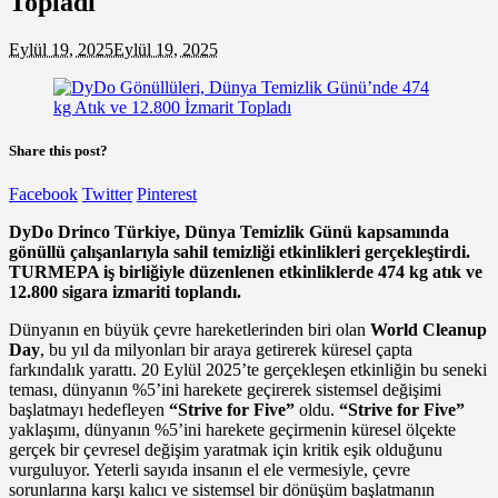
Topladı
Eylül 19, 2025
Eylül 19, 2025
Share this post?
Facebook
Twitter
Pinterest
DyDo Drinco Türkiye, Dünya Temizlik Günü kapsamında
gönüllü çalışanlarıyla sahil temizliği etkinlikleri gerçekleştirdi.
TURMEPA iş birliğiyle düzenlenen etkinliklerde 474 kg atık ve
12.800 sigara izmariti toplandı.
Dünyanın en büyük çevre hareketlerinden biri olan
World Cleanup
Day
, bu yıl da milyonları bir araya getirerek küresel çapta
farkındalık yarattı. 20 Eylül 2025’te gerçekleşen etkinliğin bu seneki
teması, dünyanın %5’ini harekete geçirerek sistemsel değişimi
başlatmayı hedefleyen
“Strive for Five”
oldu.
“Strive for Five”
yaklaşımı, dünyanın %5’ini harekete geçirmenin küresel ölçekte
gerçek bir çevresel değişim yaratmak için kritik eşik olduğunu
vurguluyor. Yeterli sayıda insanın el ele vermesiyle, çevre
sorunlarına karşı kalıcı ve sistemsel bir dönüşüm başlatmanın