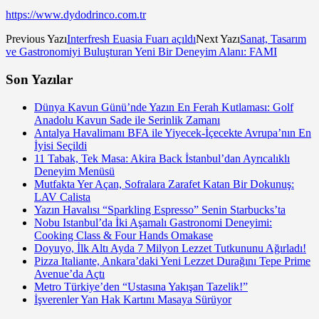
https://www.dydodrinco.com.tr
Previous Yazı
Interfresh Euasia Fuarı açıldı
Next Yazı
Sanat, Tasarım
ve Gastronomiyi Buluşturan Yeni Bir Deneyim Alanı: FAMI
Son Yazılar
Dünya Kavun Günü’nde Yazın En Ferah Kutlaması: Golf
Anadolu Kavun Sade ile Serinlik Zamanı
Antalya Havalimanı BFA ile Yiyecek-İçecekte Avrupa’nın En
İyisi Seçildi
11 Tabak, Tek Masa: Akira Back İstanbul’dan Ayrıcalıklı
Deneyim Menüsü
Mutfakta Yer Açan, Sofralara Zarafet Katan Bir Dokunuş:
LAV Calista
Yazın Havalısı “Sparkling Espresso” Senin Starbucks’ta
Nobu Istanbul’da İki Aşamalı Gastronomi Deneyimi:
Cooking Class & Four Hands Omakase
Doyuyo, İlk Altı Ayda 7 Milyon Lezzet Tutkununu Ağırladı!
Pizza Italiante, Ankara’daki Yeni Lezzet Durağını Tepe Prime
Avenue’da Açtı
Metro Türkiye’den “Ustasına Yakışan Tazelik!”
İşverenler Yan Hak Kartını Masaya Sürüyor