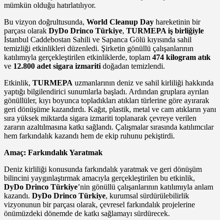
mümkün olduğu hatırlatılıyor.
Bu vizyon doğrultusunda,
World Cleanup Day
hareketinin bir
parçası olarak
DyDo Drinco Türkiye
,
TURMEPA iş birliğiyle
İstanbul Caddebostan Sahili ve Sapanca Gölü kıyısında sahil
temizliği etkinlikleri düzenledi. Şirketin gönüllü çalışanlarının
katılımıyla gerçekleştirilen etkinliklerde, toplam
474 kilogram atık
ve
12.800 adet sigara izmariti
doğadan temizlendi.
Etkinlik,
TURMEPA
uzmanlarının deniz ve sahil kirliliği hakkında
yaptığı bilgilendirici sunumlarla başladı. Ardından gruplara ayrılan
gönüllüler, kıyı boyunca topladıkları atıkları türlerine göre ayırarak
geri dönüşüme kazandırdı. Kağıt, plastik, metal ve cam atıkların yanı
sıra yüksek miktarda sigara izmariti toplanarak çevreye verilen
zararın azaltılmasına katkı sağlandı. Çalışmalar sırasında katılımcılar
hem farkındalık kazandı hem de ekip ruhunu pekiştirdi.
Amaç: Farkındalık Yaratmak
Deniz kirliliği konusunda farkındalık yaratmak ve geri dönüşüm
bilincini yaygınlaştırmak amacıyla gerçekleştirilen bu etkinlik,
DyDo Drinco Türkiye
’nin gönüllü çalışanlarının katılımıyla anlam
kazandı.
DyDo Drinco Türkiye
, kurumsal sürdürülebilirlik
vizyonunun bir parçası olarak, çevresel farkındalık projelerine
önümüzdeki dönemde de katkı sağlamayı sürdürecek.