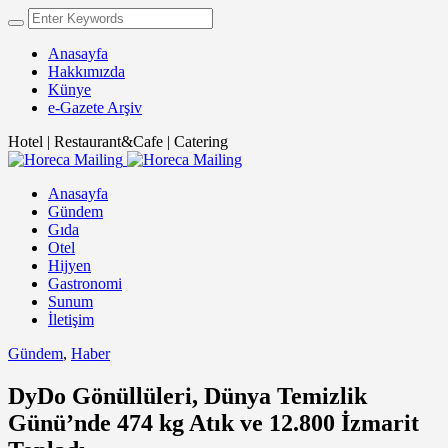
Anasayfa
Hakkımızda
Künye
e-Gazete Arşiv
Hotel | Restaurant&Cafe | Catering
Anasayfa
Gündem
Gıda
Otel
Hijyen
Gastronomi
Sunum
İletişim
Gündem
,
Haber
DyDo Gönüllüleri, Dünya Temizlik
Günü’nde 474 kg Atık ve 12.800 İzmarit