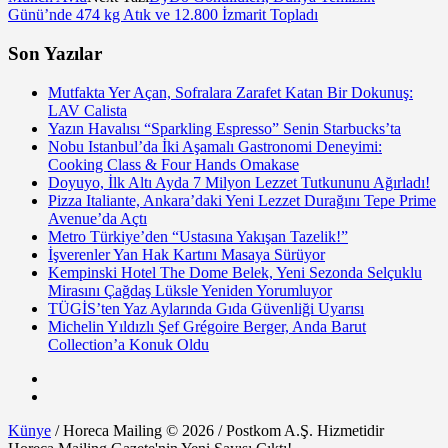
Günü’nde 474 kg Atık ve 12.800 İzmarit Topladı
Son Yazılar
Mutfakta Yer Açan, Sofralara Zarafet Katan Bir Dokunuş:
LAV Calista
Yazın Havalısı “Sparkling Espresso” Senin Starbucks’ta
Nobu Istanbul’da İki Aşamalı Gastronomi Deneyimi:
Cooking Class & Four Hands Omakase
Doyuyo, İlk Altı Ayda 7 Milyon Lezzet Tutkununu Ağırladı!
Pizza Italiante, Ankara’daki Yeni Lezzet Durağını Tepe Prime
Avenue’da Açtı
Metro Türkiye’den “Ustasına Yakışan Tazelik!”
İşverenler Yan Hak Kartını Masaya Sürüyor
Kempinski Hotel The Dome Belek, Yeni Sezonda Selçuklu
Mirasını Çağdaş Lüksle Yeniden Yorumluyor
TÜGİS’ten Yaz Aylarında Gıda Güvenliği Uyarısı
Michelin Yıldızlı Şef Grégoire Berger, Anda Barut
Collection’a Konuk Oldu
Künye
/ Horeca Mailing © 2026 / Postkom A.Ş. Hizmetidir