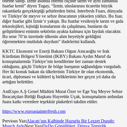
öneme sahip. İzmir aslında önemli ölçüde tarım ve aynı zamanda
fuarlar kenti” diyen Tugay, “İzmir, uluslararası ticaretin büyük
rakamlarla gerçekleştiği şehirlerden birisi. Interfresh Fuarı, dünyada
ve Türkiye’de meyve ve sebze ihracatının yükselen yıldızı. Bu fuar,
diğer fuarlar gibi İzmir’e yakıştı. Bu fuarlar vesilesiyle tarım ve gıda
teknolojileri, lojistiği konularının da çalışılması, bunların da
geliştirilmesi eminim sektörün ayakta kalması için faydalı olacaktır.
Bu sene 70’in üzerinde ülkenin alım heyetiyle geldiğini
öğrenmekten mutluluk duydum” ifadelerini kullandı.
KKTC Ekonomi ve Enerji Bakanı Olgun Amcaoğlu ve Irak
Kürdistan Bölgesi Yönetimi (IKBY) Bakanı Aydın Maruf da
konuşmalarında Türkiye’nin kendilerine her zaman destek
olduğunu, güçlü Türkiye ile bölge barışının sağlandığını vurguladı.
Her iki konuk bakan da ülkelerinin Türkiye ile olan ekonomik,
ticari, diplomasi ve kültürel iş birliklerinin her geçen yıl daha da
arttığını belirttiler.
AntExpo A.Ş Genel Müdürü Murat Özer ve Ege Yaş Meyve Sebze
İhracatçıları Birliği Başkanı Hayrettin Uçak, konuşmaların ardından
fuara katkı verenlere teşekkür plaketleri takdim ettiler.
https://www.euroasiainterfresh.com
Previous Yazı
Alaçatı’nın Kalbinde Huzurlu Bir Lezzet Durağı:
Munch Avlu
Next Yazı
DyDo Gönüllüleri, Dünya Temizlik