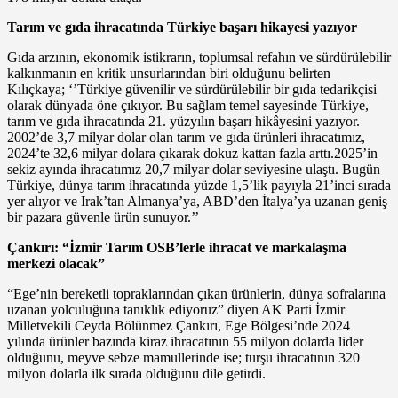
Tarım ve gıda ihracatında Türkiye başarı hikayesi yazıyor
Gıda arzının, ekonomik istikrarın, toplumsal refahın ve sürdürülebilir
kalkınmanın en kritik unsurlarından biri olduğunu belirten
Kılıçkaya; ‘’Türkiye güvenilir ve sürdürülebilir bir gıda tedarikçisi
olarak dünyada öne çıkıyor. Bu sağlam temel sayesinde Türkiye,
tarım ve gıda ihracatında 21. yüzyılın başarı hikâyesini yazıyor.
2002’de 3,7 milyar dolar olan tarım ve gıda ürünleri ihracatımız,
2024’te 32,6 milyar dolara çıkarak dokuz kattan fazla arttı.2025’in
sekiz ayında ihracatımız 20,7 milyar dolar seviyesine ulaştı. Bugün
Türkiye, dünya tarım ihracatında yüzde 1,5’lik payıyla 21’inci sırada
yer alıyor ve Irak’tan Almanya’ya, ABD’den İtalya’ya uzanan geniş
bir pazara güvenle ürün sunuyor.’’
Çankırı: “İzmir Tarım OSB’lerle ihracat ve markalaşma
merkezi olacak”
“Ege’nin bereketli topraklarından çıkan ürünlerin, dünya sofralarına
uzanan yolculuğuna tanıklık ediyoruz” diyen AK Parti İzmir
Milletvekili Ceyda Bölünmez Çankırı, Ege Bölgesi’nde 2024
yılında ürünler bazında kiraz ihracatının 55 milyon dolarda lider
olduğunu, meyve sebze mamullerinde ise; turşu ihracatının 320
milyon dolarla ilk sırada olduğunu dile getirdi.