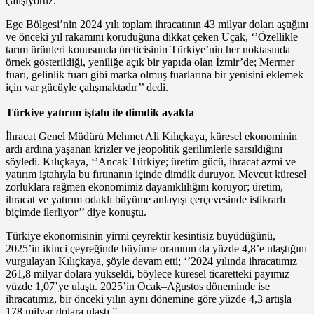
çalışıyoruz. ‘’
Ege Bölgesi’nin 2024 yılı toplam ihracatının 43 milyar doları aştığını
ve önceki yıl rakamını koruduğuna dikkat çeken Uçak, ‘’Özellikle
tarım ürünleri konusunda üreticisinin Türkiye’nin her noktasında
örnek gösterildiği, yeniliğe açık bir yapıda olan İzmir’de; Mermer
fuarı, gelinlik fuarı gibi marka olmuş fuarlarına bir yenisini eklemek
için var gücüyle çalışmaktadır’’ dedi.
Türkiye yatırım iştahı ile dimdik ayakta
İhracat Genel Müdürü Mehmet Ali Kılıçkaya, küresel ekonominin
ardı ardına yaşanan krizler ve jeopolitik gerilimlerle sarsıldığını
söyledi. Kılıçkaya, ‘’Ancak Türkiye; üretim gücü, ihracat azmi ve
yatırım iştahıyla bu fırtınanın içinde dimdik duruyor. Mevcut küresel
zorluklara rağmen ekonomimiz dayanıklılığını koruyor; üretim,
ihracat ve yatırım odaklı büyüme anlayışı çerçevesinde istikrarlı
biçimde ilerliyor’’ diye konuştu.
Türkiye ekonomisinin yirmi çeyrektir kesintisiz büyüdüğünü,
2025’in ikinci çeyreğinde büyüme oranının da yüzde 4,8’e ulaştığını
vurgulayan Kılıçkaya, şöyle devam etti; ‘’2024 yılında ihracatımız
261,8 milyar dolara yükseldi, böylece küresel ticaretteki payımız
yüzde 1,07’ye ulaştı. 2025’in Ocak–Ağustos döneminde ise
ihracatımız, bir önceki yılın aynı dönemine göre yüzde 4,3 artışla
178 milyar dolara ulaştı.”