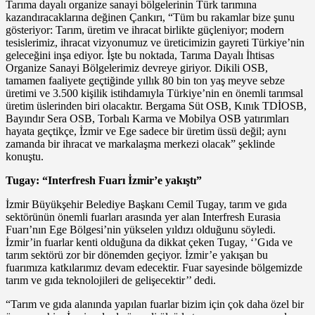
Tarıma dayalı organize sanayi bölgelerinin Türk tarımına
kazandıracaklarına değinen Çankırı, “Tüm bu rakamlar bize şunu
gösteriyor: Tarım, üretim ve ihracat birlikte güçleniyor; modern
tesislerimiz, ihracat vizyonumuz ve üreticimizin gayreti Türkiye’nin
geleceğini inşa ediyor. İşte bu noktada, Tarıma Dayalı İhtisas
Organize Sanayi Bölgelerimiz devreye giriyor. Dikili OSB,
tamamen faaliyete geçtiğinde yıllık 80 bin ton yaş meyve sebze
üretimi ve 3.500 kişilik istihdamıyla Türkiye’nin en önemli tarımsal
üretim üslerinden biri olacaktır. Bergama Süt OSB, Kınık TDİOSB,
Bayındır Sera OSB, Torbalı Karma ve Mobilya OSB yatırımları
hayata geçtikçe, İzmir ve Ege sadece bir üretim üssü değil; aynı
zamanda bir ihracat ve markalaşma merkezi olacak” şeklinde
konuştu.
Tugay: “Interfresh Fuarı İzmir’e yakıştı”
İzmir Büyükşehir Belediye Başkanı Cemil Tugay, tarım ve gıda
sektörünün önemli fuarları arasında yer alan Interfresh Eurasia
Fuarı’nın Ege Bölgesi’nin yükselen yıldızı olduğunu söyledi.
İzmir’in fuarlar kenti olduğuna da dikkat çeken Tugay, ‘’Gıda ve
tarım sektörü zor bir dönemden geçiyor. İzmir’e yakışan bu
fuarımıza katkılarımız devam edecektir. Fuar sayesinde bölgemizde
tarım ve gıda teknolojileri de gelişecektir’’ dedi.
“Tarım ve gıda alanında yapılan fuarlar bizim için çok daha özel bir