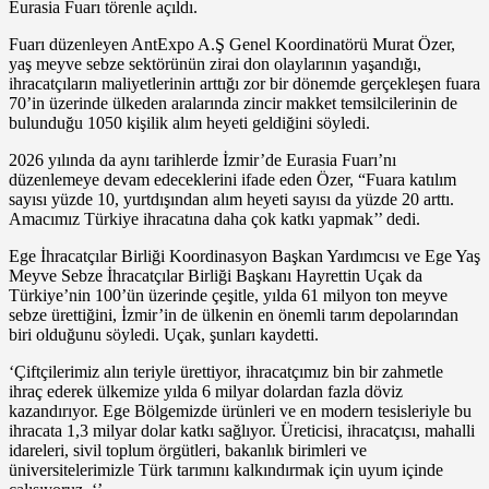
Eurasia Fuarı törenle açıldı.
Fuarı düzenleyen AntExpo A.Ş Genel Koordinatörü Murat Özer,
yaş meyve sebze sektörünün zirai don olaylarının yaşandığı,
ihracatçıların maliyetlerinin arttığı zor bir dönemde gerçekleşen fuara
70’in üzerinde ülkeden aralarında zincir makket temsilcilerinin de
bulunduğu 1050 kişilik alım heyeti geldiğini söyledi.
2026 yılında da aynı tarihlerde İzmir’de Eurasia Fuarı’nı
düzenlemeye devam edeceklerini ifade eden Özer, “Fuara katılım
sayısı yüzde 10, yurtdışından alım heyeti sayısı da yüzde 20 arttı.
Amacımız Türkiye ihracatına daha çok katkı yapmak’’ dedi.
Ege İhracatçılar Birliği Koordinasyon Başkan Yardımcısı ve Ege Yaş
Meyve Sebze İhracatçılar Birliği Başkanı Hayrettin Uçak da
Türkiye’nin 100’ün üzerinde çeşitle, yılda 61 milyon ton meyve
sebze ürettiğini, İzmir’in de ülkenin en önemli tarım depolarından
biri olduğunu söyledi. Uçak, şunları kaydetti.
‘Çiftçilerimiz alın teriyle ürettiyor, ihracatçımız bin bir zahmetle
ihraç ederek ülkemize yılda 6 milyar dolardan fazla döviz
kazandırıyor. Ege Bölgemizde ürünleri ve en modern tesisleriyle bu
ihracata 1,3 milyar dolar katkı sağlıyor. Üreticisi, ihracatçısı, mahalli
idareleri, sivil toplum örgütleri, bakanlık birimleri ve
üniversitelerimizle Türk tarımını kalkındırmak için uyum içinde