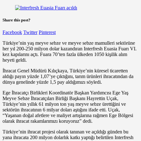
Share this post?
Facebook
Twitter
Pinterest
Türkiye’nin yaş meyve sebze ve meyve sebze mamulleri sektörüne
her yıl 200-250 milyon dolar kazandıran Interfresh Euasia Fuarı VI.
kez kapılarını açtı. Fuara 70’ten fazla ülkeden 1050 kişilik alım
heyeti geldi.
İhracat Genel Müdürü Kılıçkaya, Türkiye’nin küresel ticaretten
aldığı payın yüzde 1,07’ye çıktığını, tarım ürünleri ihracatından da
dünya genelinde yüzde 1,5 pay aldığımızı söyledi.
Ege İhracatçı Birlikleri Koordinatör Başkan Yardımcısı Ege Yaş
Meyve Sebze İhracatçıları Birliği Başkanı Hayrettin Uçak,
Türkiye’nin yıllık 61 milyon ton yaş meyve sebze ürettiğini ve
sektörün ihracatının 6 milyar doları aştığını ifade etti. Uçak,
“Yaşanan doğal afetlere ve maliyet artışlarına rağmen Ege Bölgesi
olarak ihracat rakamlarımızı koruyoruz” dedi.
Türkiye’nin ihracat projesi olarak tanınan ve açıldığı günden bu
yana ihracata 200 milyon dolarlık katkı yaptığı belirtilen Interfresh