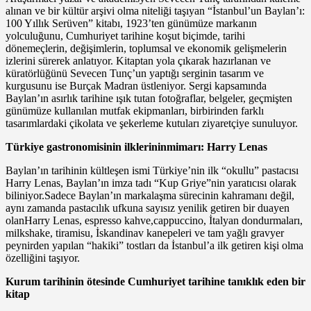
alınan ve bir kültür arşivi olma niteliği taşıyan “
İstanbul’un Baylan’ı:
100 Yıllık Serüven
” kitabı, 1923’ten günümüze markanın
yolculuğunu, Cumhuriyet tarihine koşut biçimde, tarihi
dönemeçlerin, değişimlerin, toplumsal ve ekonomik gelişmelerin
izlerini sürerek anlatıyor.
Kitaptan yola çıkarak hazırlanan ve
küratörlüğünü Sevecen Tunç’un yaptığı serginin tasarım ve
kurgusunu ise Burçak Madran üstleniyor. Sergi kapsamında
Baylan’ın asırlık tarihine ışık tutan fotoğraflar, belgeler, geçmişten
günümüze kullanılan mutfak ekipmanları, birbirinden farklı
tasarımlardaki çikolata ve şekerleme kutuları ziyaretçiye sunuluyor.
Türkiye gastronomisinin ilklerininmimarı: Harry Lenas
Baylan’ın tarihinin kültleşen ismi Türkiye’nin ilk “okullu” pastacısı
Harry Lenas
, Baylan’ın imza tadı “Kup Griye”nin yaratıcısı olarak
biliniyor.Sadece Baylan’ın markalaşma sürecinin kahramanı değil,
aynı zamanda pastacılık ufkuna sayısız yenilik getiren bir duayen
olanHarry Lenas, espresso kahve,cappuccino, İtalyan dondurmaları,
milkshake, tiramisu, İskandinav kanepeleri ve tam yağlı gravyer
peynirden yapılan “hakiki” tostları da İstanbul’a ilk getiren kişi olma
özelliğini taşıyor.
Kurum tarihinin ötesinde Cumhuriyet tarihine tanıklık eden bir
kitap