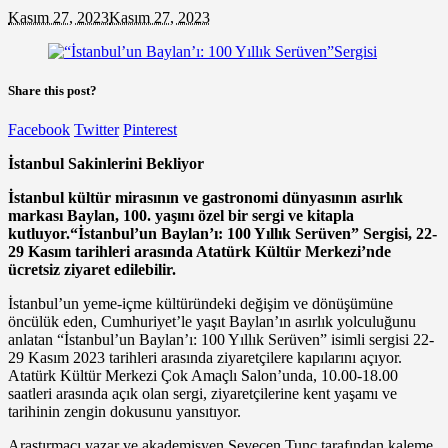
Kasım 27, 2023
Kasım 27, 2023
Share this post?
Facebook
Twitter
Pinterest
İstanbul Sakinlerini Bekliyor
İstanbul kültür mirasının ve gastronomi dünyasının asırlık
markası Baylan, 100. yaşını özel bir sergi ve kitapla
kutluyor.“İstanbul’un Baylan’ı: 100 Yıllık Serüven” Sergisi, 22-
29 Kasım tarihleri arasında Atatürk Kültür Merkezi’nde
ücretsiz ziyaret edilebilir.
İstanbul’un yeme-içme kültüründeki değişim ve dönüşümüne
öncülük eden, Cumhuriyet’le yaşıt Baylan’ın asırlık yolculuğunu
anlatan “İstanbul’un Baylan’ı: 100 Yıllık Serüven” isimli sergisi 22-
29 Kasım 2023 tarihleri arasında ziyaretçilere kapılarını açıyor.
Atatürk Kültür Merkezi Çok Amaçlı Salon’unda, 10.00-18.00
saatleri arasında açık olan sergi, ziyaretçilerine kent yaşamı ve
tarihinin zengin dokusunu yansıtıyor.
Araştırmacı yazar ve akademisyen Sevecen Tunç tarafından kaleme