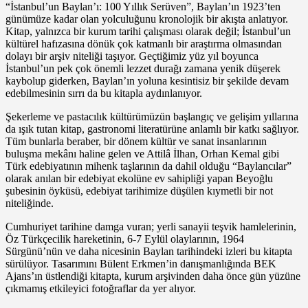
“İstanbul’un Baylan’ı: 100 Yıllık Serüven”, Baylan’ın 1923’ten
günümüze kadar olan yolculuğunu kronolojik bir akışta anlatıyor.
Kitap, yalnızca bir kurum tarihi çalışması olarak değil; İstanbul’un
kültürel hafızasına dönük çok katmanlı bir araştırma olmasından
dolayı bir arşiv niteliği taşıyor. Geçtiğimiz yüz yıl boyunca
İstanbul’un pek çok önemli lezzet durağı zamana yenik düşerek
kaybolup giderken, Baylan’ın yoluna kesintisiz bir şekilde devam
edebilmesinin sırrı da bu kitapla aydınlanıyor.
Şekerleme ve pastacılık kültürümüzün başlangıç ve gelişim yıllarına
da ışık tutan kitap, gastronomi literatürüne anlamlı bir katkı sağlıyor.
Tüm bunlarla beraber, bir dönem kültür ve sanat insanlarının
buluşma mekânı haline gelen ve Attilâ İlhan, Orhan Kemal gibi
Türk edebiyatının mihenk taşlarının da dahil olduğu “Baylancılar”
olarak anılan bir edebiyat ekolüne ev sahipliği yapan Beyoğlu
şubesinin öyküsü, edebiyat tarihimize düşülen kıymetli bir not
niteliğinde.
Cumhuriyet tarihine damga vuran; yerli sanayii teşvik hamlelerinin,
Öz Türkçecilik hareketinin, 6-7 Eylül olaylarının, 1964
Sürgünü’nün ve daha nicesinin Baylan tarihindeki izleri bu kitapta
sürülüyor. Tasarımını Bülent Erkmen’in danışmanlığında BEK
Ajans’ın üstlendiği kitapta, kurum arşivinden daha önce gün yüzüne
çıkmamış etkileyici fotoğraflar da yer alıyor.