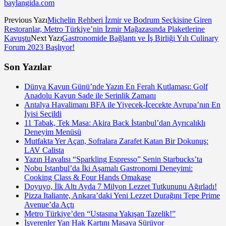
baylangida.com
Previous Yazı
Michelin Rehberi İzmir ve Bodrum Seçkisine Giren
Restoranlar, Metro Türkiye’nin İzmir Mağazasında Plaketlerine
Kavuştu
Next Yazı
Gastronomide Bağlantı ve İş Birliği Yılı Culinary
Forum 2023 Başlıyor!
Son Yazılar
Dünya Kavun Günü’nde Yazın En Ferah Kutlaması: Golf
Anadolu Kavun Sade ile Serinlik Zamanı
Antalya Havalimanı BFA ile Yiyecek-İçecekte Avrupa’nın En
İyisi Seçildi
11 Tabak, Tek Masa: Akira Back İstanbul’dan Ayrıcalıklı
Deneyim Menüsü
Mutfakta Yer Açan, Sofralara Zarafet Katan Bir Dokunuş:
LAV Calista
Yazın Havalısı “Sparkling Espresso” Senin Starbucks’ta
Nobu Istanbul’da İki Aşamalı Gastronomi Deneyimi:
Cooking Class & Four Hands Omakase
Doyuyo, İlk Altı Ayda 7 Milyon Lezzet Tutkununu Ağırladı!
Pizza Italiante, Ankara’daki Yeni Lezzet Durağını Tepe Prime
Avenue’da Açtı
Metro Türkiye’den “Ustasına Yakışan Tazelik!”
İşverenler Yan Hak Kartını Masaya Sürüyor