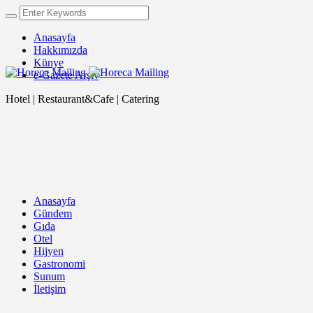
Anasayfa
Hakkımızda
Künye
e-Gazete Arşiv
Hotel | Restaurant&Cafe | Catering
Anasayfa
Gündem
Gıda
Otel
Hijyen
Gastronomi
Sunum
İletişim