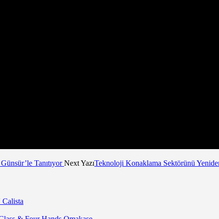
Günsür’le Tanıtıyor
Next Yazı
Teknoloji Konaklama Sektörünü Yenide
 Calista
 Class & Four Hands Omakase