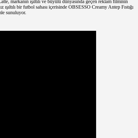
te, markanın ışıltılı ve büyülü dünyasında geçen reklam filminin
z ışıltılı bir futbol sahası içerisinde OBSESSO Creamy Antep Fıstığı
mle sunuluyor.