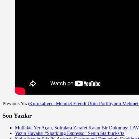
Previous Yazı
Kurukahveci Mehmet Efendi Ürün Portföyünü Mehmet 
Son Yazılar
Mutfakta Yer Açan, Sofralara Zarafet Katan Bir Dokunuş: LAV
Yazın Havalısı “Sparkling Espresso” Senin Starbucks’ta
Nobu Istanbul’da İki Aşamalı Gastronomi Deneyimi: Cooking