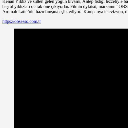
Kenan Yıldız ve sütten gelen yoğun kıvamı, Antep fıstığı lezzetiyle
başrol yıldızları olarak öne çıkıyorlar. Filmin öyküsü, markanın “OB
Aromalı Latte’nin hazırlanışına eşlik ediyor. Kampanya televizyon, dij
https://obsesso.com.tr