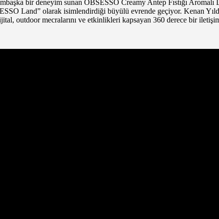
 bambaşka bir deneyim sunan OBSESSO Creamy Antep Fıstığı Aromalı Lat
SESSO Land” olarak isimlendirdiği büyülü evrende geçiyor. Kenan Yıldı
ital, outdoor mecralarını ve etkinlikleri kapsayan 360 derece bir iletişi