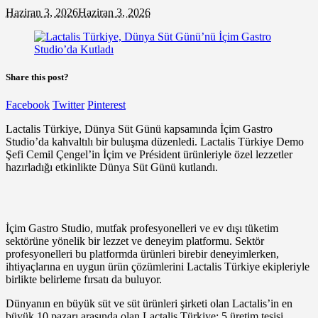
Haziran 3, 2026
Haziran 3, 2026
Share this post?
Facebook
Twitter
Pinterest
Lactalis Türkiye, Dünya Süt Günü kapsamında İçim Gastro
Studio’da kahvaltılı bir buluşma düzenledi. Lactalis Türkiye Demo
Şefi Cemil Çengel’in İçim ve Président ürünleriyle özel lezzetler
hazırladığı etkinlikte Dünya Süt Günü kutlandı.
İçim Gastro Studio, mutfak profesyonelleri ve ev dışı tüketim
sektörüne yönelik bir lezzet ve deneyim platformu. Sektör
profesyonelleri bu platformda ürünleri birebir deneyimlerken,
ihtiyaçlarına en uygun ürün çözümlerini Lactalis Türkiye ekipleriyle
birlikte belirleme fırsatı da buluyor.
Dünyanın en büyük süt ve süt ürünleri şirketi olan Lactalis’in en
büyük 10 pazarı arasında olan Lactalis Türkiye; 5 üretim tesisi,