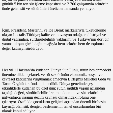
günlük 5 bin ton süt işleme kapasitesi ve 2.700 çalışanıyla sektörün
önde gelen süt ve süt ürünleri üreticileri arasında yer alıyor.
İçim, Président, Masterini ve Ice Break markalarıyla tüketicilerine
ulaşan Lactalis Türkiye; kalite ve inovasyon odağı, endüstriyel ve
dijital yatırımları, sürdürülebilirlik yaklaşımı ve Türkiye’nin dört bir
yanına ulaşan güçlü dağıtım ağıyla hem sektöre hem de topluma
değer katmayı sürdürüyor.
Her yıl 1 Haziran’da kutlanan Dünya Süt Günü, sütün beslenmedeki
önemine dikkat çekmek ve süt sektörünün ekonomik, sosyal ve
çevresel katkılarını vurgulamak amacıyla Birleşmiş Milletler Gıda ve
Tarım Örgütü tarafından ilan edildi. Dünya genelinde çeşitli
etkinliklerle kutlanan bu özel gün; sütün sağlıklı yaşam açısından
taşıdığı değeri, sürdürülebilir üretimin önemini ve süt sektörünün
milyonlarca insanın geçim kaynağı olmasındaki rolünü öne
çıkarıyor. Özellikle çocukların gelişimi açısından önemli bir besin
kaynağı olan süt, dengeli beslenmenin temel unsurlarından biri
olarak kabul ediliyor.