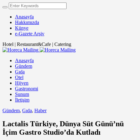
Anasayfa
Hakkımızda
Künye
e-Gazete Arşiv
Hotel | Restaurant&Cafe | Catering
Anasayfa
Gündem
Gıda
Otel
Hijyen
Gastronomi
Sunum
İletişim
Gündem
,
Gıda
,
Haber
Lactalis Türkiye, Dünya Süt Günü’nü
İçim Gastro Studio’da Kutladı