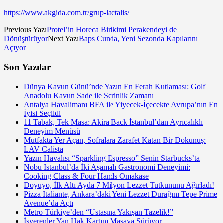
https://www.akgida.com.tr/grup-lactalis/
Previous Yazı
Protel’in Horeca Birikimi Perakendeyi de
Dönüştürüyor
Next Yazı
Baps Cunda, Yeni Sezonda Kapılarını
Açıyor
Son Yazılar
Dünya Kavun Günü’nde Yazın En Ferah Kutlaması: Golf
Anadolu Kavun Sade ile Serinlik Zamanı
Antalya Havalimanı BFA ile Yiyecek-İçecekte Avrupa’nın En
İyisi Seçildi
11 Tabak, Tek Masa: Akira Back İstanbul’dan Ayrıcalıklı
Deneyim Menüsü
Mutfakta Yer Açan, Sofralara Zarafet Katan Bir Dokunuş:
LAV Calista
Yazın Havalısı “Sparkling Espresso” Senin Starbucks’ta
Nobu Istanbul’da İki Aşamalı Gastronomi Deneyimi:
Cooking Class & Four Hands Omakase
Doyuyo, İlk Altı Ayda 7 Milyon Lezzet Tutkununu Ağırladı!
Pizza Italiante, Ankara’daki Yeni Lezzet Durağını Tepe Prime
Avenue’da Açtı
Metro Türkiye’den “Ustasına Yakışan Tazelik!”
İşverenler Yan Hak Kartını Masaya Sürüyor