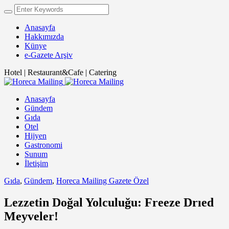
Anasayfa
Hakkımızda
Künye
e-Gazete Arşiv
Hotel | Restaurant&Cafe | Catering
Anasayfa
Gündem
Gıda
Otel
Hijyen
Gastronomi
Sunum
İletişim
Gıda
,
Gündem
,
Horeca Mailing Gazete Özel
Lezzetin Doğal Yolculuğu: Freeze Drıed
Meyveler!