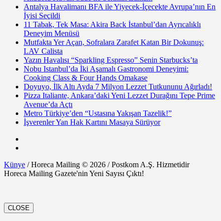
Antalya Havalimanı BFA ile Yiyecek-İçecekte Avrupa’nın En
İyisi Seçildi
11 Tabak, Tek Masa: Akira Back İstanbul’dan Ayrıcalıklı
Deneyim Menüsü
Mutfakta Yer Açan, Sofralara Zarafet Katan Bir Dokunuş:
LAV Calista
Yazın Havalısı “Sparkling Espresso” Senin Starbucks’ta
Nobu Istanbul’da İki Aşamalı Gastronomi Deneyimi:
Cooking Class & Four Hands Omakase
Doyuyo, İlk Altı Ayda 7 Milyon Lezzet Tutkununu Ağırladı!
Pizza Italiante, Ankara’daki Yeni Lezzet Durağını Tepe Prime
Avenue’da Açtı
Metro Türkiye’den “Ustasına Yakışan Tazelik!”
İşverenler Yan Hak Kartını Masaya Sürüyor
Künye
/ Horeca Mailing © 2026 / Postkom A.Ş. Hizmetidir
Horeca Mailing Gazete'nin Yeni Sayısı Çıktı!
CLOSE