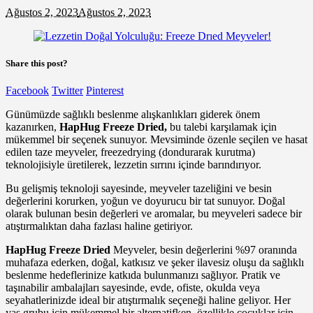
Ağustos 2, 2023
Ağustos 2, 2023
Share this post?
Facebook
Twitter
Pinterest
Günümüzde sağlıklı beslenme alışkanlıkları giderek önem
kazanırken,
HapHug Freeze Dried,
bu talebi karşılamak için
mükemmel bir seçenek sunuyor. Mevsiminde özenle seçilen ve hasat
edilen taze meyveler, freezedrying (dondurarak kurutma)
teknolojisiyle üretilerek, lezzetin sırrını içinde barındırıyor.
Bu gelişmiş teknoloji sayesinde, meyveler tazeliğini ve besin
değerlerini korurken, yoğun ve doyurucu bir tat sunuyor. Doğal
olarak bulunan besin değerleri ve aromalar, bu meyveleri sadece bir
atıştırmalıktan daha fazlası haline getiriyor.
HapHug Freeze Dried
Meyveler, besin değerlerini %97 oranında
muhafaza ederken, doğal, katkısız ve şeker ilavesiz oluşu da sağlıklı
beslenme hedeflerinize katkıda bulunmanızı sağlıyor. Pratik ve
taşınabilir ambalajları sayesinde, evde, ofiste, okulda veya
seyahatlerinizde ideal bir atıştırmalık seçeneği haline geliyor. Her
yaş grubu için mükemmel bir alternatifken, özellikle çocuklar için