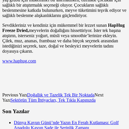
sağlıklı bir atıştırmalık seçeneği oluyor. Çocukların sağlıklı
beslenmesine katkıda bulunurken, meyve tüketimini teşvik ediyor ve
sağlıklı beslenme alışkanlıklarını güçlendiriyor.
Sevdikleriniz ve kendiniz için mükemmel bir lezzet sunan
HapHug
Freeze Dried,
meyvelerin doğallığını hissettiriyor. İster tek başına
atıştırın, isterseniz yoğurt, müsli veya smoothie’lerinize ekleyin.
Çilek, muz, ananas, frambuaz ve daha birçok seçenek arasından
istediğinizi seçerek, taze, doğal ve besleyici meyvelerin tadını
doyasıya çıkarın.
www.haphug.com
Previous Yazı
Doğallık ve Tazelik Tek Bir Noktada
Next
Yazı
Sektörün Tüm İhtiyaçları, Tek Tıkla Kapınızda
Son Yazılar
Dünya Kavun Günü’nde Yazın En Ferah Kutlaması: Golf
Anadolu Kavun Sade ile Serinlik Zamanı