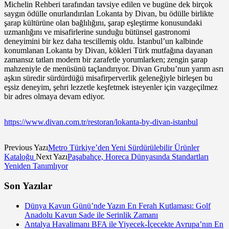
Michelin Rehberi tarafından tavsiye edilen ve bugüne dek birçok
saygın ödülle onurlandırılan Lokanta by Divan, bu ödülle birlikte
şarap kültürüne olan bağlılığını, şarap eşleştirme konusundaki
uzmanlığını ve misafirlerine sunduğu bütünsel gastronomi
deneyimini bir kez daha tescillemiş oldu. İstanbul’un kalbinde
konumlanan Lokanta by Divan, kökleri Türk mutfağına dayanan
zamansız tatları modern bir zarafetle yorumlarken; zengin şarap
mahzeniyle de menüsünü taçlandırıyor. Divan Grubu’nun yarım asrı
aşkın süredir sürdürdüğü misafirperverlik geleneğiyle birleşen bu
eşsiz deneyim, şehri lezzetle keşfetmek isteyenler için vazgeçilmez
bir adres olmaya devam ediyor.
https://www.divan.com.tr/restoran/lokanta-by-divan-istanbul
Previous Yazı
Metro Türkiye’den Yeni Sürdürülebilir Ürünler
Kataloğu
Next Yazı
Paşabahçe, Horeca Dünyasında Standartları
Yeniden Tanımlıyor
Son Yazılar
Dünya Kavun Günü’nde Yazın En Ferah Kutlaması: Golf
Anadolu Kavun Sade ile Serinlik Zamanı
Antalya Havalimanı BFA ile Yiyecek-İçecekte Avrupa’nın En