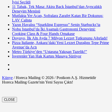
İyisi Seçildi
11 Tabak, Tek Masa: Akira Back İstanbul’dan Ayrıcalıklı
Deneyim Menüsü
Mutfakta Yer Açan, Sofralara Zarafet Katan Bir Dokunuş:
LAV Calista
Yazın Havalısı “Sparkling Espresso” Senin Starbucks’ta
Nobu Istanbul’da İki Aşamalı Gastronomi Deneyimi:
Cooking Class & Four Hands Omakase
Doyuyo, İlk Altı Ayda 7 Milyon Lezzet Tutkununu Ağırladı!
Pizza Italiante, Ankara’daki Yeni Lezzet Durağını Tepe Prime
Avenue’da Açtı
Metro Türkiye’den “Ustasına Yakışan Tazelik!”
İşverenler Yan Hak Kartını Masaya Sürüyor
Künye
/ Horeca Mailing © 2026 / Postkom A.Ş. Hizmetidir
Horeca Mailing Gazete'nin Yeni Sayısı Çıktı!
CLOSE