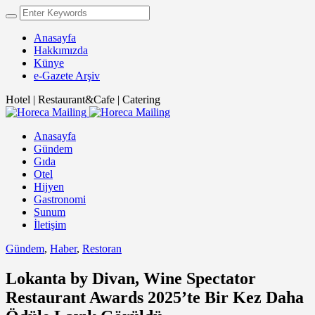
Anasayfa
Hakkımızda
Künye
e-Gazete Arşiv
Hotel | Restaurant&Cafe | Catering
Anasayfa
Gündem
Gıda
Otel
Hijyen
Gastronomi
Sunum
İletişim
Gündem
,
Haber
,
Restoran
Lokanta by Divan, Wine Spectator
Restaurant Awards 2025’te Bir Kez Daha