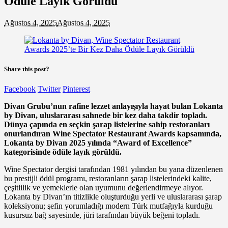
Ödüle Layık Görüldü
Ağustos 4, 2025
Ağustos 4, 2025
Share this post?
Facebook
Twitter
Pinterest
Divan Grubu’nun rafine lezzet anlayışıyla hayat bulan Lokanta
by Divan, uluslararası sahnede bir kez daha takdir topladı.
Dünya çapında en seçkin şarap listelerine sahip restoranları
onurlandıran Wine Spectator Restaurant Awards kapsamında,
Lokanta by Divan 2025 yılında “Award of Excellence”
kategorisinde ödüle layık görüldü.
Wine Spectator dergisi tarafından 1981 yılından bu yana düzenlenen
bu prestijli ödül programı, restoranların şarap listelerindeki kalite,
çeşitlilik ve yemeklerle olan uyumunu değerlendirmeye alıyor.
Lokanta by Divan’ın titizlikle oluşturduğu yerli ve uluslararası şarap
koleksiyonu; şefin yorumladığı modern Türk mutfağıyla kurduğu
kusursuz bağ sayesinde, jüri tarafından büyük beğeni topladı.